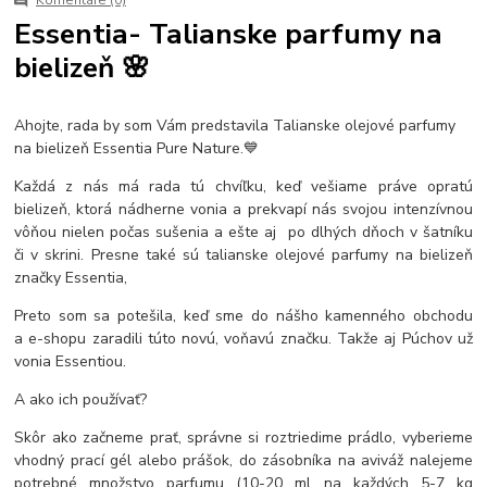
Essentia- Talianske parfumy na
bielizeň 🌸
Ahojte, rada by som Vám predstavila Talianske olejové parfumy
na bielizeň Essentia Pure Nature.💙
Každá z nás má rada tú chvíľku, keď vešiame práve opratú
bielizeň, ktorá nádherne vonia a prekvapí nás svojou intenzívnou
vôňou nielen počas sušenia a ešte aj po dlhých dňoch v šatníku
či v skrini. Presne také sú talianske olejové parfumy na bielizeň
značky Essentia,
Preto som sa potešila, keď sme do nášho kamenného obchodu
a e-shopu zaradili túto novú, voňavú značku. Takže aj Púchov už
vonia Essentiou.
A ako ich používať?
Skôr ako začneme prať, správne si roztriedime prádlo, vyberieme
vhodný prací gél alebo prášok, do zásobníka na aviváž nalejeme
potrebné množstvo parfumu (10-20 ml na každých 5-7 kg