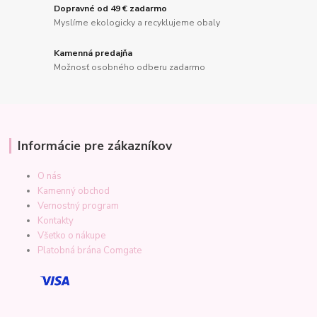
Dopravné od 49 € zadarmo
Myslíme ekologicky a recyklujeme obaly
Kamenná predajňa
Možnosť osobného odberu zadarmo
Informácie pre zákazníkov
O nás
Kamenný obchod
Vernostný program
Kontakty
Všetko o nákupe
Platobná brána Comgate