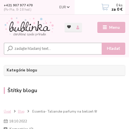
0
ks
+421 907 977 470
EUR
za
0 €
(Po-Pia, 8-18 hod.)
Menu
Hľadať
Kategórie blogu
Štítky blogu
Úvod
Blog
Essentia- Talianske parfumy na bielizeň 🌸
18
.
10
.
2022
Komentáre (0)