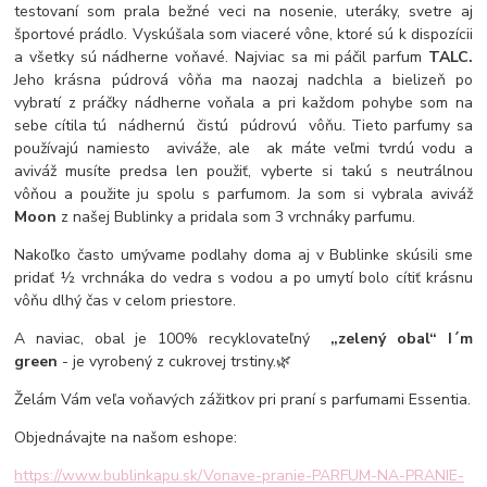
testovaní som prala bežné veci na nosenie, uteráky, svetre aj
športové prádlo. Vyskúšala som viaceré vône, ktoré sú k dispozícii
a všetky sú nádherne voňavé. Najviac sa mi páčil parfum
TALC.
Jeho krásna púdrová vôňa ma naozaj nadchla a bielizeň po
vybratí z práčky nádherne voňala a pri každom pohybe som na
sebe cítila tú
nádhernú
čistú púdrovú vôňu. Tieto parfumy sa
používajú namiesto aviváže, ale ak máte veľmi tvrdú vodu a
aviváž musíte predsa len použiť, vyberte si takú s neutrálnou
vôňou a použite ju spolu s parfumom. Ja som si vybrala aviváž
Moon
z našej Bublinky a pridala som 3 vrchnáky parfumu.
Nakoľko často umývame podlahy doma aj v Bublinke skúsili sme
pridať ½ vrchnáka do vedra s vodou a po umytí bolo cítiť krásnu
vôňu dlhý čas v celom priestore.
A naviac, obal je 100% recyklovateľný
„zelený obal“ I´m
green
- je vyrobený z cukrovej trstiny.🌿
Želám Vám veľa voňavých zážitkov pri praní s parfumami Essentia.
Objednávajte na našom eshope:
https://www.bublinkapu.sk/Vonave-pranie-PARFUM-NA-PRANIE-