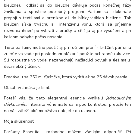
bielizne), odkiaľ sa do bielizne dávkuje počas konečnej fázy
žmýkania a spustíme potrebný program. Parfum sa dokonale
prepojí s textíliami a prenikne až do hĺbky vlákien bielizne. Tak
bielizeň získa trvácnu a
intenzívnu vôňu, ktorá sa príjemne
rozvonia ihneď po vybratí z práčky a cítiť ju aj po vysušení a pri
každom pohybe počas nosenia.
Tieto parfumy možno použiť aj pri ručnom praní - 5-10ml parfumu
zrieďte vo vode pri poslednom plákaní, použite ochranné rukavice.
Sú rozpustné vo vode, nezanechajú nežiadúci povlak a tiež majú
dezinfekčný účinok.
Predávajú sa 250 ml fľaštičke, ktorá vydrží až na 25 dávok prania.
Obsah vrchnáka je 5 ml.
Poteší vás, že tieto elegantné esencie vynikajú
jednoduchým
dávkovaním.
Intenzitu vône máte sami pod kontrolou, pretože len
na vás záleží, aké množstvo nalejete do uzáveru.
Moja skúsenosť:
Parfumy Essentia rozhodne môžem všetkým odporučiť. Pri