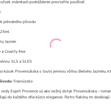
koľvek známkach podráždenie prestaňte používať.
:
k prírodného pôvodu
: 25ml
ely Jazmín
e a
Cruelty free
bénov
,
SLS a SLES
si kúsok Provensálska s touto jemnou vôňou Bieleho Jazmínu, k
pôvodu:
Francúzsko
vody Esprit Provence sú ako nežný dotyk Provensálska – romant
ášajú do každého dňa kúzlo elegancie. Retro flakóny im dodávajú š