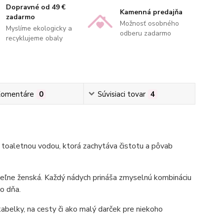
Dopravné od 49 €
Kamenná predajňa
zadarmo
Možnosť osobného
Myslíme ekologicky a
odberu zadarmo
recyklujeme obaly
omentáre
0
Súvisiaci tovar
4
 toaletnou vodou, ktorá zachytáva čistotu a pôvab
ateľne ženská. Každý nádych prináša zmyselnú kombináciu
ho dňa.
belky, na cesty či ako malý darček pre niekoho