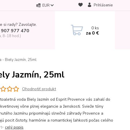
Prihlásenie
EUR
e si rady? Zavolajte.
0
ks
 907 977 470
za
0 €
a, 8-18 hod.)
 - Biely Jazmín, 25ml
ely Jazmín, 25ml
Ohodnotiť produkt
toaletná voda Biely Jazmín od Esprit Provence vás zahalí do
 kvetinovej vône plnej elegancie a ženskosti. Svieže tóny
tnutého Jazmínu pripomínajú slnečné záhrady Provence a
jú pocit čistoty, harmónie a romantickej ľahkosti počas celého
🌸✨
celý popis