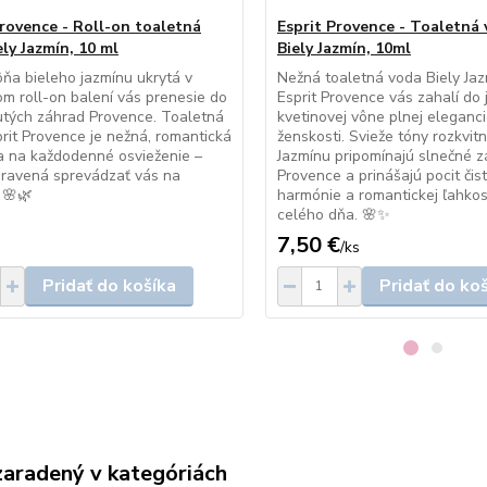
Provence - Roll-on toaletná
Esprit Provence - Toaletná 
ly Jazmín, 10 ml
Biely Jazmín, 10ml
ňa bieleho jazmínu ukrytá v
Nežná toaletná voda Biely Ja
om roll-on balení vás prenesie do
Esprit Provence vás zahalí do
utých záhrad Provence. Toaletná
kvetinovej vône plnej eleganci
rit Provence je nežná, romantická
ženskosti. Svieže tóny rozkvit
a na každodenné osvieženie –
Jazmínu pripomínajú slnečné 
pravená sprevádzať vás na
Provence a prinášajú pocit čist
 🌸🌿
harmónie a romantickej ľahkos
celého dňa. 🌸✨
7,50 €
/
ks
Pridať do košíka
Pridať do ko
zaradený v kategóriách