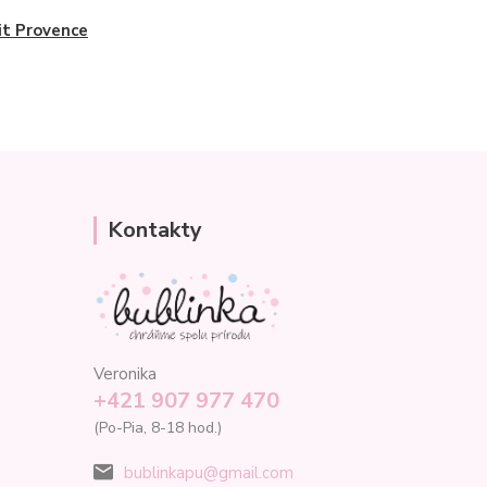
it Provence
Kontakty
Veronika
+421 907 977 470
(Po-Pia, 8-18 hod.)
bublinkapu@gmail.com