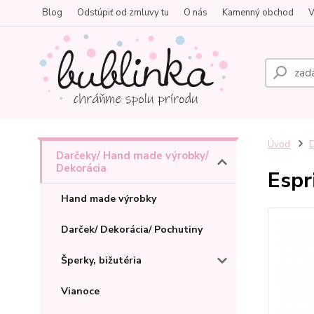
Blog
Odstúpiť od zmluvy tu
O nás
Kamenný obchod
V
Úvod
D
Darčeky/ Hand made výrobky/
Dekorácia
Espr
Hand made výrobky
Darček/ Dekorácia/ Pochutiny
Šperky, bižutéria
Vianoce