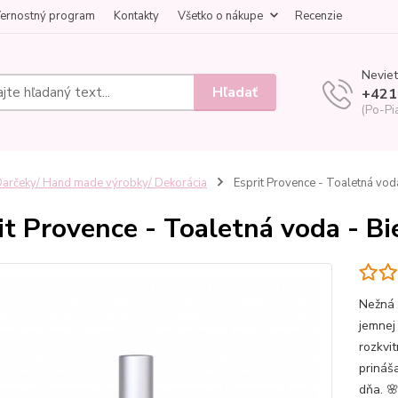
ernostný program
Kontakty
Všetko o nákupe
Recenzie
Neviet
Hľadať
+421
(Po-Pi
arčeky/ Hand made výrobky/ Dekorácia
Esprit Provence - Toaletná voda
it Provence - Toaletná voda - Bi
Nežná 
jemnej
rozkvi
prináša
dňa. 