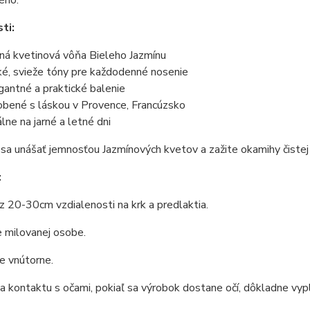
ti:
ná kvetinová vôňa Bieleho Jazmínu
ké, svieže tóny pre každodenné nosenie
gantné a praktické balenie
obené s láskou v Provence, Francúzsko
álne na jarné a letné dni
sa unášať jemnosťou Jazmínových kvetov a zažite okamihy čistej 
:
 20-30cm vzdialenosti na krk a predlaktia.
 milovanej osobe.
e vnútorne.
a kontaktu s očami, pokiaľ sa výrobok dostane očí, dôkladne vyp