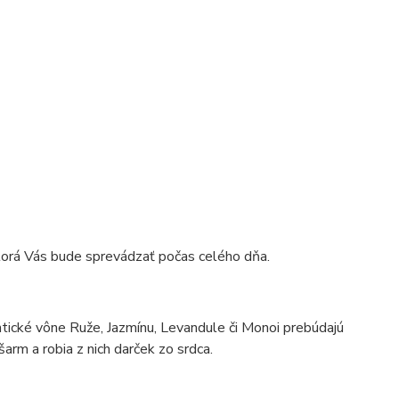
torá Vás bude sprevádzať počas celého dňa.
ické vône Ruže, Jazmínu, Levandule či Monoi prebúdajú
arm a robia z nich darček zo srdca.