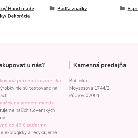
eky/ Hand made
Podľa značky
Espr
ky/ Dekorácia
akupovať u nás?
Kamenná predajňa
ikovaná prírodná kozmetika
Bublinka
ýrobky nie sú testované na
Moyzesova 1744/2
tách
Púchov 02001
značek na jednom mieste
ujeme našich slovenských
cov
vné od 49 € zadarmo
e ekologicky a recyklujeme