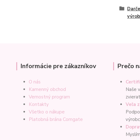
Darč
výrob
Informácie pre zákazníkov
Prečo n
O nás
Certif
Kamenný obchod
Naše v
Vernostný program
zviera
Kontakty
Veľa 
Všetko o nákupe
Podpor
Platobná brána Comgate
výrob
Dopra
Myslím