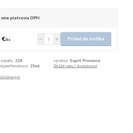
 sme platcovia DPH
 €
Pridať do košíka
/
ks
roduktu:
228
výrobca:
Esprit Provence
objem/hmotnosť:
25ml
Strážiť cenu / dostupnosť
obľúbených