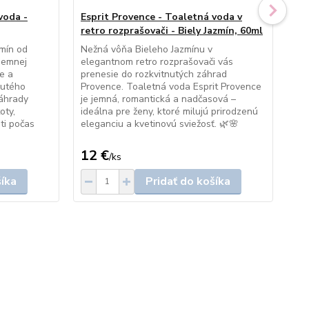
voda -
Esprit Provence - Toaletná voda v
Es
retro rozprašovači - Biely Jazmín, 60ml
my
zmín od
Nežná vôňa Bieleho Jazmínu v
Lux
 jemnej
elegantnom retro rozprašovači vás
ele
e a
prenesie do rozkvitnutých záhrad
por
nutého
Provence. Toaletná voda Esprit Provence
roz
záhrady
je jemná, romantická a nadčasová –
dar
oty,
ideálna pre ženy, ktoré milujú prirodzenú
ti počas
eleganciu a kvetinovú sviežosť. 🌿🌸
12 €
11
/
ks
šíka
Pridať do košíka