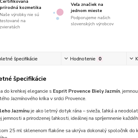
Certifikovaná
Veľa značiek na
prírodná kozmetika
jednom mieste
Naše výrobky nie sú
Podporujeme našich
testované na
slovenských výrobcov
zvieratách
etné špecifikácie
Hodnotenie
0
K
tné špecifikácie
a do krehkej elegancie s
Esprit Provence Biely Jazmín
, jemnou
tého Jazmínového kríka v srdci Provence.
leho Jazmínu
je ako letmý dotyk rána – svieža, ľahká a neodol
j jemnosti a prirodzenej ľahkosti, ideálnej na spríjemnenie každé
kom 25 ml sklenenom flakóne sa ukrýva dokonalý spoločník do ka
ého.