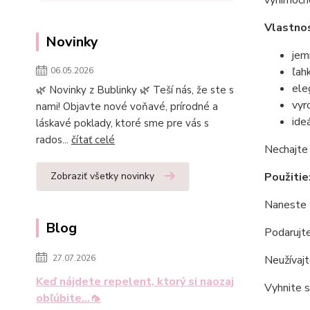
Vlastnos
Novinky
jem
ľah
06.05.2026
ele
🌿 Novinky z Bublinky 🌿 Teší nás, že ste s
vyr
nami! Objavte nové voňavé, prírodné a
ide
láskavé poklady, ktoré sme pre vás s
rados...
čítať celé
Nechajte 
Použitie
Zobraziť všetky novinky
Naneste z
Blog
Podarujte
Neužívajt
27.07.2026
Keď nájdete repelent, ktorý si naozaj
Vyhnite s
obľúbite...🦟