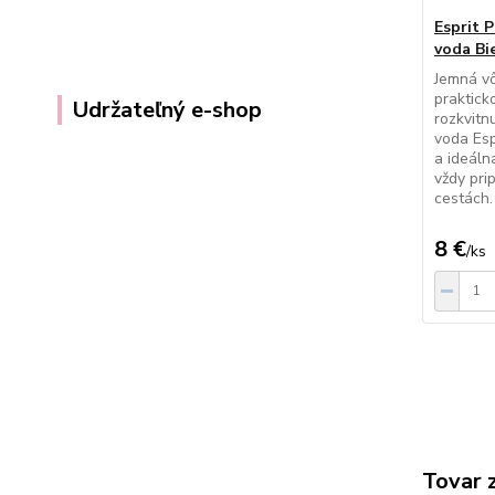
Esprit 
voda Bie
Jemná vô
praktick
Udržateľný e-shop
rozkvitn
voda Esp
a ideáln
vždy pri
cestách.
8 €
/
ks
Tovar 