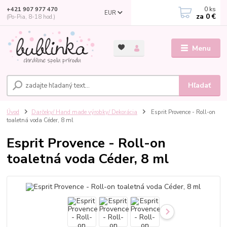
0
ks
+421 907 977 470
EUR
za
0 €
(Po-Pia, 8-18 hod.)
Menu
Hľadať
Úvod
Darčeky/ Hand made výrobky/ Dekorácia
Esprit Provence - Roll-on
toaletná voda Céder, 8 ml
Esprit Provence - Roll-on
toaletná voda Céder, 8 ml