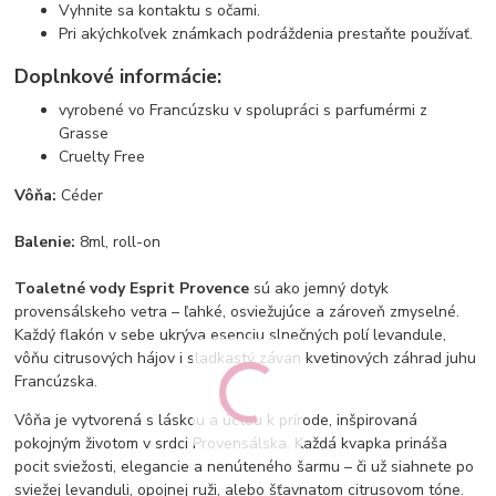
Vyhnite sa kontaktu s očami.
Pri akýchkoľvek známkach podráždenia prestaňte používať.
Doplnkové informácie:
vyrobené vo Francúzsku v spolupráci s parfumérmi z
Grasse
Cruelty Free
Vôňa:
Céder
Balenie:
8ml, roll-on
Toaletné vody Esprit Provence
sú ako jemný dotyk
provensálskeho vetra – ľahké, osviežujúce a zároveň zmyselné.
Každý flakón v sebe ukrýva esenciu slnečných polí levandule,
vôňu citrusových hájov i sladkastý závan kvetinových záhrad juhu
Francúzska.
Vôňa je vytvorená s láskou a úctou k prírode, inšpirovaná
pokojným životom v srdci Provensálska. Každá kvapka prináša
pocit sviežosti, elegancie a nenúteného šarmu – či už siahnete po
sviežej levanduli, opojnej ruži, alebo šťavnatom citrusovom tóne.