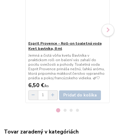
Esprit Provence - Roll-on toaletná voda
Esprit Prov
Kvet bavlníka, 8 ml
Monoi, 10 m
Jemná a čistá vôňa kvetu Bavlníka v
Exotická vôň
praktickom roll-on balení vás zahalí do
balení. 🌺 Pr
pocitu sviežosti a pohody. Toaletná voda
tiarec, ideá
Esprit Provence prináša nežnú, ľahkú arómu,
počas dňa.
ktorá pripomína mäkkosť čerstvo vypraného
prádla a pokoj francúzskeho vidieka. 🌿🤍
6,50 €
8 €
/
ks
/
ks
Pridať do košíka
Tovar zaradený v kategóriách