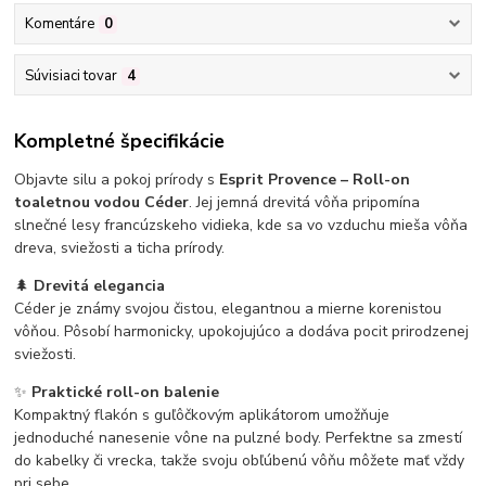
Komentáre
0
Súvisiaci tovar
4
Kompletné špecifikácie
Objavte silu a pokoj prírody s
Esprit Provence – Roll-on
toaletnou vodou Céder
. Jej jemná drevitá vôňa pripomína
slnečné lesy francúzskeho vidieka, kde sa vo vzduchu mieša vôňa
dreva, sviežosti a ticha prírody.
🌲
Drevitá elegancia
Céder je známy svojou čistou, elegantnou a mierne korenistou
vôňou. Pôsobí harmonicky, upokojujúco a dodáva pocit prirodzenej
sviežosti.
✨
Praktické roll-on balenie
Kompaktný flakón s guľôčkovým aplikátorom umožňuje
jednoduché nanesenie vône na pulzné body. Perfektne sa zmestí
do kabelky či vrecka, takže svoju obľúbenú vôňu môžete mať vždy
pri sebe.