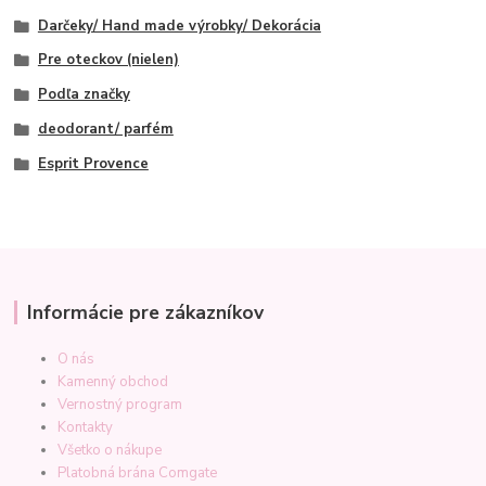
Darčeky/ Hand made výrobky/ Dekorácia
Pre oteckov (nielen)
Podľa značky
deodorant/ parfém
Esprit Provence
Informácie pre zákazníkov
O nás
Kamenný obchod
Vernostný program
Kontakty
Všetko o nákupe
Platobná brána Comgate