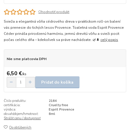
Ohodnotiť produkt
Svieža a elegantná vôňa cédrového dreva v praktickom roll-on balení
vás prenesie do tichých lesov Provence. Toaletná voda Esprit Provence
Céder prináša prirodzenú harmóniu, jemnú drevitú vôňu a svieži pocit
počas celého dňa – kdekoľvek sa práve nachádzate. 🌿🌲
celý popis
Nie sme platcovia DPH
6,50 €
/
ks
Pridať do košíka
Číslo produktu:
2164
certifikácia:
Cruelty free
výrobca:
Esprit Provence
obsah/objem/hmotnosť:
8ml
Strážiť cenu / dostupnosť
Do obľúbených