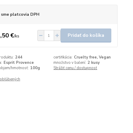
 sme platcovia DPH
,50 €
Pridať do košíka
/
ks
roduktu:
244
certifikácia:
Cruelty free, Vegan
a:
Esprit Provence
množstvo v balení:
2 kusy
objem/hmotnosť:
100g
Strážiť cenu / dostupnosť
obľúbených