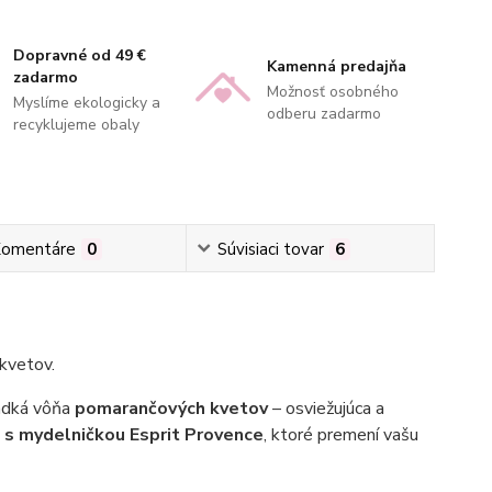
Dopravné od 49 €
Kamenná predajňa
zadarmo
Možnosť osobného
Myslíme ekologicky a
odberu zadarmo
recyklujeme obaly
omentáre
0
Súvisiaci tovar
6
kvetov.
ladká vôňa
pomarančových kvetov
– osviežujúca a
 s mydelničkou Esprit Provence
, ktoré premení vašu