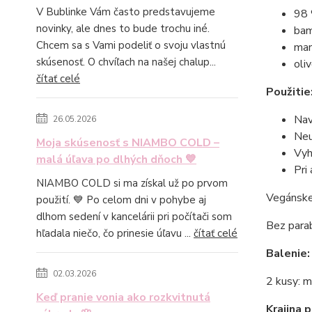
V Bublinke Vám často predstavujeme
98 
novinky, ale dnes to bude trochu iné.
bam
Chcem sa s Vami podeliť o svoju vlastnú
man
skúsenosť. O chvíľach na našej chalup...
oli
čítať celé
Použitie
Nav
26.05.2026
Neu
Moja skúsenosť s NIAMBO COLD –
Vyh
malá úľava po dlhých dňoch 💙
Pri
NIAMBO COLD si ma získal už po prvom
Vegánsk
použití. 💙 Po celom dni v pohybe aj
dlhom sedení v kancelárii pri počítači som
Bez
para
hľadala niečo, čo prinesie úľavu ...
čítať celé
Balenie:
02.03.2026
2 kusy: m
Keď pranie vonia ako rozkvitnutá
Krajina 