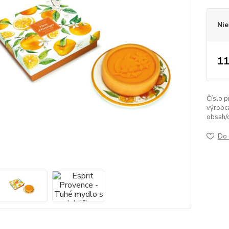
Nie
11
Číslo p
výrobc
obsah/
Do 