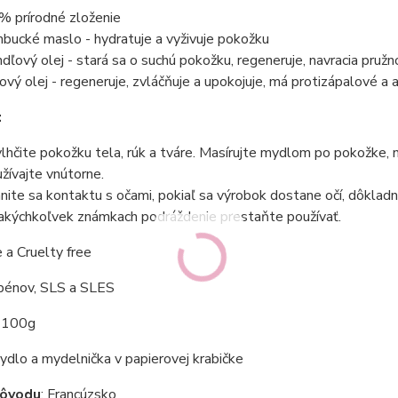
% prírodné zloženie
bucké maslo - hydratuje a vyživuje pokožku
dľový olej - stará sa o suchú pokožku, regeneruje, navracia pruž
vový olej
- regeneruje, zvláčňuje a upokojuje, má protizápalové a 
:
lhčite pokožku tela, rúk a tváre. Masírujte mydlom po pokožke, 
žívajte vnútorne.
nite sa kontaktu s očami, pokiaľ sa výrobok dostane očí, dôklad
 akýchkoľvek známkach podráždenie prestaňte používať.
e a
Cruelty free
bénov
,
SLS a SLES
100g
ydlo a mydelnička v papierovej krabičke
pôvodu
: Francúzsko