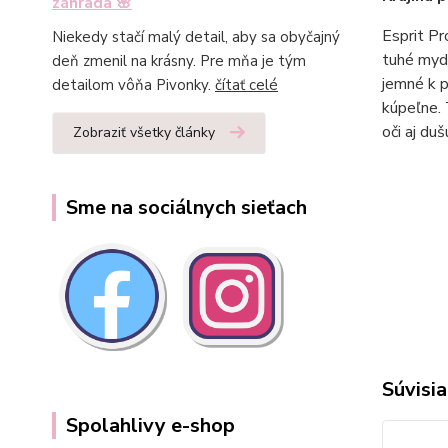
záhrada 🌸
Esprit Pr
Niekedy stačí malý detail, aby sa obyčajný
tuhé mydl
deň zmenil na krásny. Pre mňa je tým
jemné k p
detailom vôňa Pivonky.
čítať celé
kúpeľne. 
oči aj duš
Zobraziť všetky články
Sme na sociálnych sieťach
Súvisia
Spolahlivy e-shop