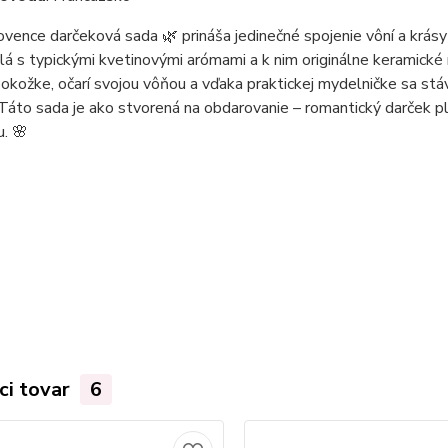
ovence darčeková sada 🌿 prináša jedinečné spojenie vôní a krás
á s typickými kvetinovými arómami a k nim originálne keramické 
okožke, očarí svojou vôňou a vďaka praktickej mydelničke sa st
Táto sada je ako stvorená na obdarovanie – romantický darček pln
u. 🌸
ci tovar
6