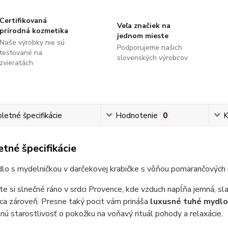
Certifikovaná
Veľa značiek na
prírodná kozmetika
jednom mieste
Naše výrobky nie sú
Podporujeme našich
testované na
slovenských výrobcov
zvieratách
etné špecifikácie
Hodnotenie
0
K
tné špecifikácie
lo s mydelničkou v darčekovej krabičke s vôňou pomarančových 
e si slnečné ráno v srdci Provence, kde vzduch napĺňa jemná, s
ca zároveň. Presne taký pocit vám prináša
luxusné tuhé mydlo
ú starostlivosť o pokožku na voňavý rituál pohody a relaxácie.