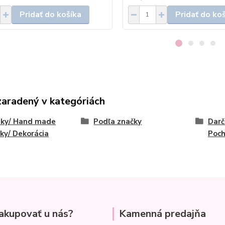
Pridať do košíka
Pridať do ko
zaradený v kategóriách
eky/ Hand made
Podľa značky
Darč
ky/ Dekorácia
Poch
akupovať u nás?
Kamenná predajňa