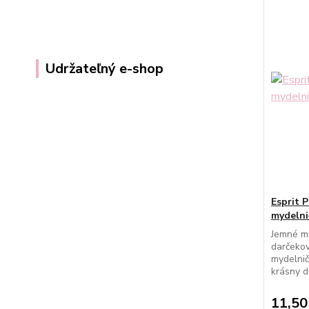
Udržateľný e-shop
Esprit 
mydelni
Jemné my
darčeko
mydelnič
krásny d
11,50