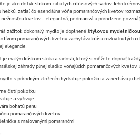
o je ako dotyk slnkom zaliatych citrusových sadov. Jeho krémov
hebkú, zatiaľ čo esenciálna vôňa pomarančových kvetov rozmazn
s nežnosťou kvetov – elegantná, podmanivá a prirodzene povznáš
váš zážitok dokonalý, mydlo je doplnené
štýlovou mydelničkou
motívom pomarančových kvetov zachytáva krásu rozkvitnutých ci
ej elegancie.
 je malým kúskom slnka a radosti, ktorý si môžete dopriať každý d
sálskej záhrady plnej sladko voňajúcich pomarančových kvetov.
mydlo s prírodným zložením hydratuje pokožku a zanecháva ju he
rne čistí pokožku
ratuje a vyživuje
vára bohatú penu
ôňou pomarančových kvetov
elnička s maľovanými pomarančmi
: