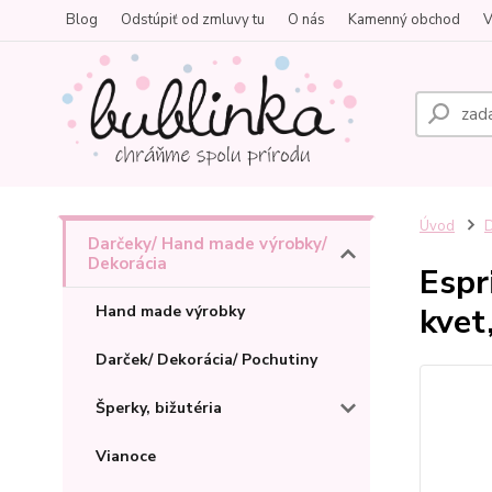
Blog
Odstúpiť od zmluvy tu
O nás
Kamenný obchod
V
Úvod
D
Darčeky/ Hand made výrobky/
Dekorácia
Espr
kvet
Hand made výrobky
Darček/ Dekorácia/ Pochutiny
Šperky, bižutéria
Vianoce