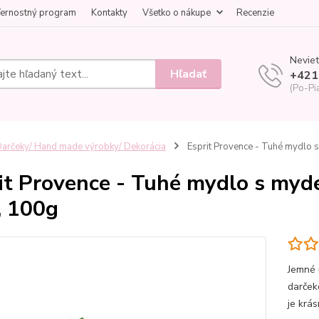
ernostný program
Kontakty
Všetko o nákupe
Recenzie
Neviet
Hľadať
+421
(Po-Pi
arčeky/ Hand made výrobky/ Dekorácia
Esprit Provence - Tuhé mydlo 
it Provence - Tuhé mydlo s myd
, 100g
Jemné 
darček
je krá