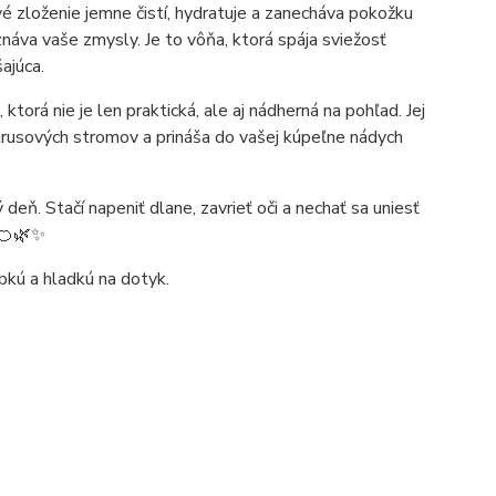
é zloženie jemne čistí, hydratuje a zanecháva pokožku
áva vaše zmysly. Je to vôňa, ktorá spája sviežosť
ajúca.
, ktorá nie je len praktická, ale aj nádherná na pohľad. Jej
trusových stromov a prináša do vašej kúpeľne nádych
eň. Stačí napeniť dlane, zavrieť oči a nechať sa uniesť
 🍊🌿✨
bkú a hladkú na dotyk.