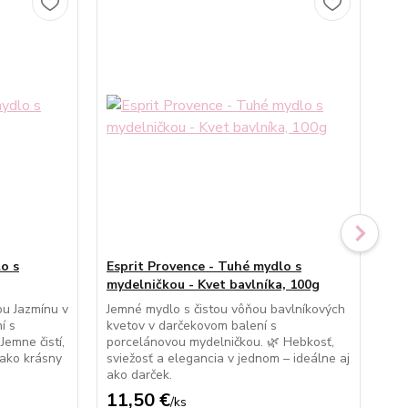
o s
Esprit Provence - Tuhé mydlo s
Es
mydelničkou - Kvet bavlníka, 100g
my
u Jazmínu v
Jemné mydlo s čistou vôňou bavlníkových
Jem
í s
kvetov v darčekovom balení s
kve
Jemne čistí,
porcelánovou mydelničkou. 🌿 Hebkosť,
Ker
 ako krásny
sviežosť a elegancia v jednom – ideálne aj
osv
ako darček.
pot
11,50 €
11
/
ks