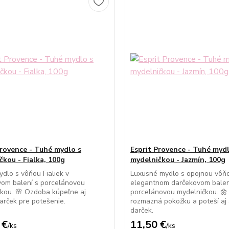
Provence - Tuhé mydlo s
Esprit Provence - Tuhé mydl
čkou - Fialka, 100g
mydelničkou - Jazmín, 100g
dlo s vôňou Fialiek v
Luxusné mydlo s opojnou vôňo
vom balení s porcelánovou
elegantnom darčekovom balen
kou. 🌸 Ozdoba kúpeľne aj
porcelánovou mydelničkou. 🌼 
arček pre potešenie.
rozmazná pokožku a poteší aj
darček.
 €
11,50 €
/
ks
/
ks