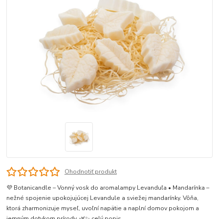
Ohodnotiť produkt
💜 Botanicandle – Vonný vosk do aromalampy Levanduľa • Mandarínka –
nežné spojenie upokojujúcej Levandule a sviežej mandarínky. Vôňa,
ktorá zharmonizuje myseľ, uvoľní napätie a naplní domov pokojom a
jemným dotykom prírody. 🌿✨
celý popis