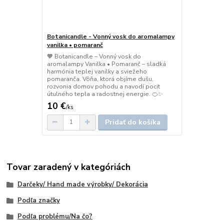
Botanicandle - Vonný vosk do aromalampy
vanilka • pomaranč
🧡 Botanicandle – Vonný vosk do
aromalampy Vanilka • Pomaranč – sladká
harmónia teplej vanilky a sviežeho
pomaranča. Vôňa, ktorá objíme dušu,
rozvonia domov pohodu a navodí pocit
útulného tepla a radostnej energie. 🍊✨
10 €
/
ks
Pridať do košíka
Tovar zaradený v kategóriách
Darčeky/ Hand made výrobky/ Dekorácia
Podľa značky
Podľa problému/Na čo?