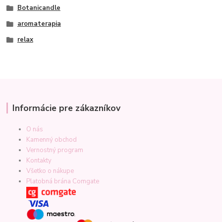
Botanicandle
aromaterapia
relax
Informácie pre zákazníkov
O nás
Kamenný obchod
Vernostný program
Kontakty
Všetko o nákupe
Platobná brána Comgate