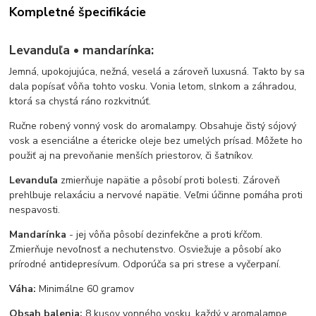
Kompletné špecifikácie
Levanduľa • mandarínka:
Jemná, upokojujúca, nežná, veselá a zároveň luxusná. Takto by sa
dala popísať vôňa tohto vosku. Vonia letom, slnkom a záhradou,
ktorá sa chystá ráno rozkvitnúť.
Ručne robený vonný vosk do aromalampy. Obsahuje čistý sójový
vosk a esenciálne a étericke oleje bez umelých prísad. Môžete ho
použiť aj na prevoňanie menších priestorov, či šatníkov.
Levanduľa
zmierňuje napätie a pôsobí proti bolesti. Zároveň
prehlbuje relaxáciu a nervové napätie. Veľmi účinne pomáha proti
nespavosti.
Mandarínka
- jej vôňa pôsobí dezinfekčne a proti kŕčom.
Zmierňuje nevoľnosť a nechutenstvo. Osviežuje a pôsobí ako
prírodné antidepresívum. Odporúča sa pri strese a vyčerpaní.
Váha:
Minimálne 60 gramov
Obsah balenia:
8 kusov vonného vosku, každý v aromalampe