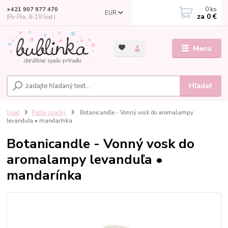
0
ks
+421 907 977 470
EUR
za
0 €
(Po-Pia, 8-18 hod.)
Menu
Hľadať
Úvod
Podľa značky
Botanicandle - Vonný vosk do aromalampy
levanduľa • mandarínka
Botanicandle - Vonný vosk do
aromalampy levanduľa •
mandarínka