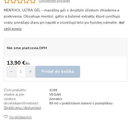
Ohodnotiť produkt
MENTHOL ULTRA GÉL – masážny gél s dvojitým účinkom chladenia a
prekrvenia. Obsahuje mentol, gáfor a bylinné extrakty, ktoré uvoľňujú
svaly, prinášajú úľavu pri napätí a osviežujú telo po fyzickej námahe. ❄️🌿
celý popis
Nie sme platcovia DPH
13,90 €
/
ks
Pridať do košíka
Číslo produktu:
2186
vhodné aj pre:
VEGAN
výrobca:
Annabis
obsah/objem/hmotnosť:
90 ml v praktickom balení s pumpičkou
Strážiť cenu / dostupnosť
Do obľúbených