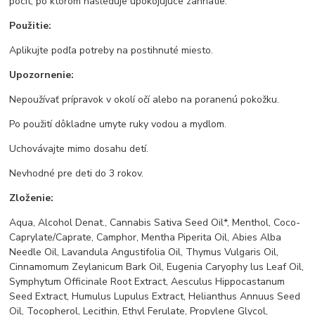
pocit, po ktorom nasleduje upokojujúce zahriatie.
Použitie:
Aplikujte podľa potreby na postihnuté miesto.
Upozornenie:
Nepoužívať prípravok v okolí očí alebo na poranenú pokožku.
Po použití dôkladne umyte ruky vodou a mydlom.
Uchovávajte mimo dosahu detí.
Nevhodné pre deti do 3 rokov.
Zloženie:
Aqua, Alcohol Denat., Cannabis Sativa Seed Oil*, Menthol, Coco-
Caprylate/Caprate, Camphor, Mentha Piperita Oil, Abies Alba
Needle Oil, Lavandula Angustifolia Oil, Thymus Vulgaris Oil,
Cinnamomum Zeylanicum Bark Oil, Eugenia Caryophy lus Leaf Oil,
Symphytum Officinale Root Extract, Aesculus Hippocastanum
Seed Extract, Humulus Lupulus Extract, Helianthus Annuus Seed
Oil, Tocopherol, Lecithin, Ethyl Ferulate, Propylene Glycol,