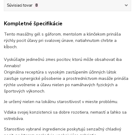
Súvisiaci tovar
8
Kompletné špecifikácie
Tento masážny gél s gáforom, mentolom a klinčekom prináša
rýchly pocit úľavy pri svalovej únave, natiahnutom chrbte a
kĺboch.
Vyskúšajte jedinečnú zmes pocitov, ktorú môže obsahovať iba
Annabis!
Originálna receptúra ​​s vysokým zastúpením účinných látok
zaisťuje synergické pôsobenie a prostredníctvom masáže prináša
rýchle uvoľnenie a úľavu nielen po namáhavých fyzických a
športových výkonoch.
Je určený nielen na lokálnu starostlivosť v mieste problému.
Vďaka svojej konzistencii sa dobre rozotiera, nemastí a ľahko sa
vstrebáva.
Starostlivo vybrané ingrediencie poskytujú senzačný chladivý