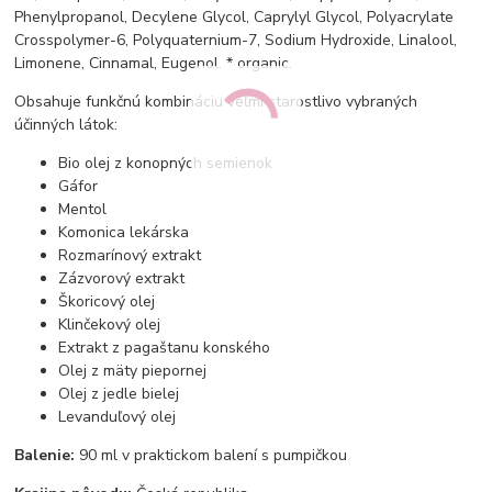
Phenylpropanol, Decylene Glycol, Caprylyl Glycol, Polyacrylate
Crosspolymer-6, Polyquaternium-7, Sodium Hydroxide, Linalool,
Limonene, Cinnamal, Eugenol. * organic.
Obsahuje funkčnú kombináciu veľmi starostlivo vybraných
účinných látok:
Bio olej z konopných semienok
Gáfor
Mentol
Komonica lekárska
Rozmarínový extrakt
Zázvorový extrakt
Škoricový olej
Klinčekový olej
Extrakt z pagaštanu konského
Olej z mäty piepornej
Olej z jedle bielej
Levanduľový olej
Balenie:
90 ml v praktickom balení s pumpičkou