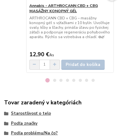
Annabis - ARTHROCANN CBD + CBG
Annabis - 
MASÁŽNY KONOPNÝ GÉL
CBG KONOP
ARTHROCANN CBD + CBG – masážny
ARTHROCANN 
konopný gél s výťažkami z 10 bylín. Uvoľňuje
gél s výťažk
svaly, kĺby a šľachy, prináša úľavu po fyzickej
Podporuje pr
záťaži a podporuje regeneráciu pohybového
svaly a kĺby,
aparátu. Rýchlo sa vstrebáva a chladí. ❄️🌿
bolesti. Ideá
🌿
12,90 €
12,90 €
/
ks
/
k
Pridať do košíka
Tovar zaradený v kategóriách
Starostlivosť o telo
Podľa značky
Podľa problému/Na čo?