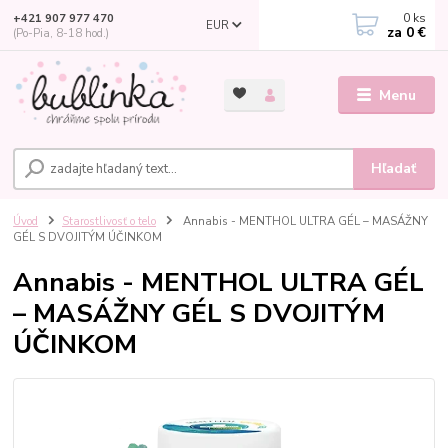
0
ks
+421 907 977 470
EUR
za
0 €
(Po-Pia, 8-18 hod.)
Menu
Hľadať
Úvod
Starostlivosť o telo
Annabis - MENTHOL ULTRA GÉL – MASÁŽNY
GÉL S DVOJITÝM ÚČINKOM
Annabis - MENTHOL ULTRA GÉL
– MASÁŽNY GÉL S DVOJITÝM
ÚČINKOM