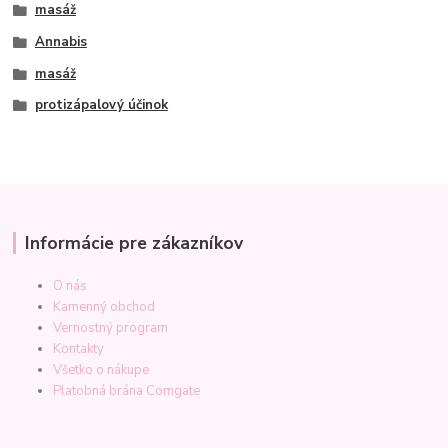
masáž
Annabis
masáž
protizápalový účinok
Informácie pre zákazníkov
O nás
Kamenný obchod
Vernostný program
Kontakty
Všetko o nákupe
Platobná brána Comgate