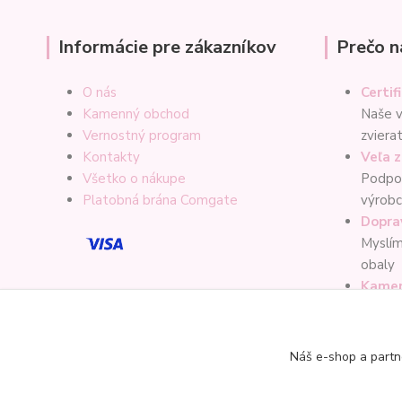
Informácie pre zákazníkov
Prečo n
O nás
Certif
Kamenný obchod
Naše v
Vernostný program
zviera
Kontakty
Veľa 
Všetko o nákupe
Podpor
Platobná brána Comgate
výrob
Dopra
Myslím
obaly
Kamen
Možno
zadar
Náš e-shop a partn