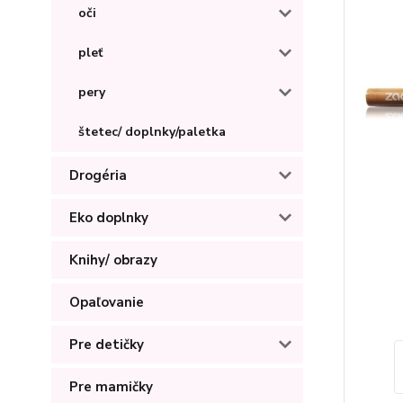
oči
pleť
pery
štetec/ doplnky/paletka
Drogéria
Eko doplnky
Knihy/ obrazy
Opaľovanie
Pre detičky
Pre mamičky