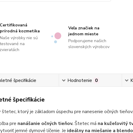
Certifikovaná
Veľa značiek na
prírodná kozmetika
jednom mieste
Naše výrobky nie sú
Podporujeme našich
testované na
slovenských výrobcov
zvieratách
etné špecifikácie
Hodnotenie
0
K
tné špecifikácie
štetec, ktorý je základom úspechu pre nanesenie očných tieňov
voľba pre
nanášanie očných tieňov.
Štetec má
na kužeľovitý t
ytvoriť jemné dymové líčenie. Je
ideálny na miešanie a blendo