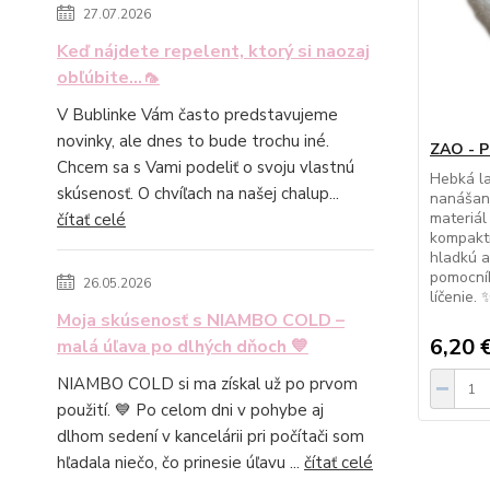
27.07.2026
Keď nájdete repelent, ktorý si naozaj
obľúbite...🦟
V Bublinke Vám často predstavujeme
novinky, ale dnes to bude trochu iné.
ZAO - P
Chcem sa s Vami podeliť o svoju vlastnú
Hebká l
skúsenosť. O chvíľach na našej chalup...
nanášani
materiál
čítať celé
kompakt
hladkú a
pomocní
26.05.2026
líčenie.
Moja skúsenosť s NIAMBO COLD –
6,20 
malá úľava po dlhých dňoch 💙
NIAMBO COLD si ma získal už po prvom
použití. 💙 Po celom dni v pohybe aj
dlhom sedení v kancelárii pri počítači som
hľadala niečo, čo prinesie úľavu ...
čítať celé