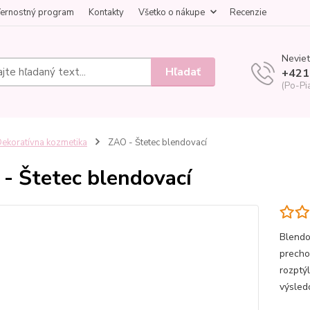
ernostný program
Kontakty
Všetko o nákupe
Recenzie
Neviet
Hľadať
+421
(Po-Pi
ekoratívna kozmetika
ZAO - Štetec blendovací
- Štetec blendovací
Blendo
precho
rozptýl
výsled