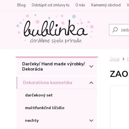
Blog
Odstúpiť od zmluvy tu
O nás
Kamenný obchod
V
Úvod
D
Darčeky/ Hand made výrobky/
Dekorácia
ZAO 
Dekoratívna kozmetika
darčekový set
multifunkčné líčidlo
nechty