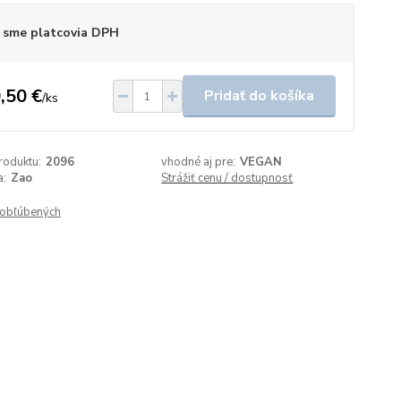
 sme platcovia DPH
,50 €
Pridať do košíka
/
ks
roduktu:
2096
vhodné aj pre:
VEGAN
a:
Zao
Strážiť cenu / dostupnosť
obľúbených