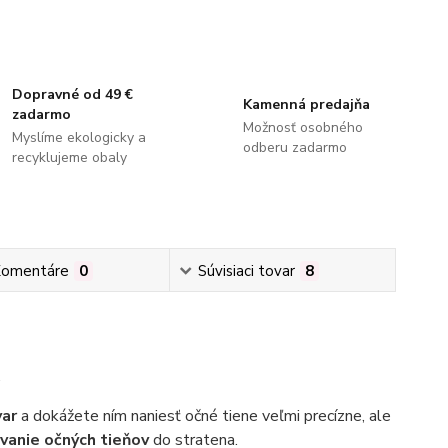
Dopravné od 49 €
Kamenná predajňa
zadarmo
Možnosť osobného
Myslíme ekologicky a
odberu zadarmo
recyklujeme obaly
omentáre
0
Súvisiaci tovar
8
.
var
a dokážete ním naniesť očné tiene veľmi precízne, ale
vanie očných tieňov
do stratena.