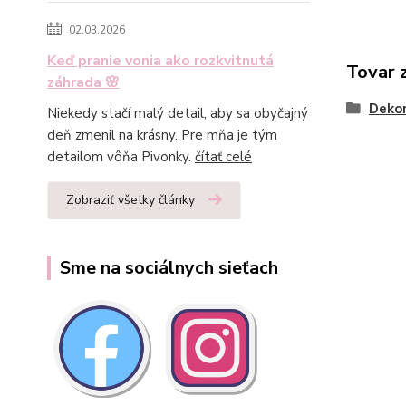
02.03.2026
Keď pranie vonia ako rozkvitnutá
Tovar 
záhrada 🌸
Dekor
Niekedy stačí malý detail, aby sa obyčajný
deň zmenil na krásny. Pre mňa je tým
detailom vôňa Pivonky.
čítať celé
Zobraziť všetky články
Sme na sociálnych sieťach