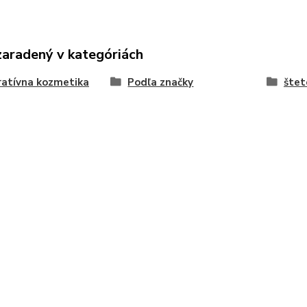
zaradený v kategóriách
atívna kozmetika
Podľa značky
štet