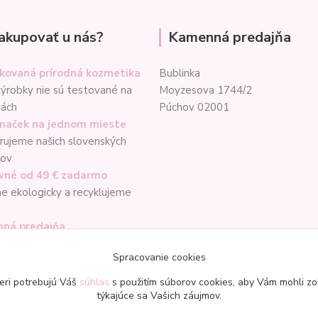
akupovať u nás?
Kamenná predajňa
ikovaná prírodná kozmetika
Bublinka
ýrobky nie sú testované na
Moyzesova 1744/2
tách
Púchov 02001
značek na jednom mieste
ujeme našich slovenských
cov
vné od 49 € zadarmo
e ekologicky a recyklujeme
ná predajňa
sť osobného odberu
Spracovanie cookies
mo
eri potrebujú Váš
súhlas
s použitím súborov cookies, aby Vám mohli zo
týkajúce sa Vašich záujmov.