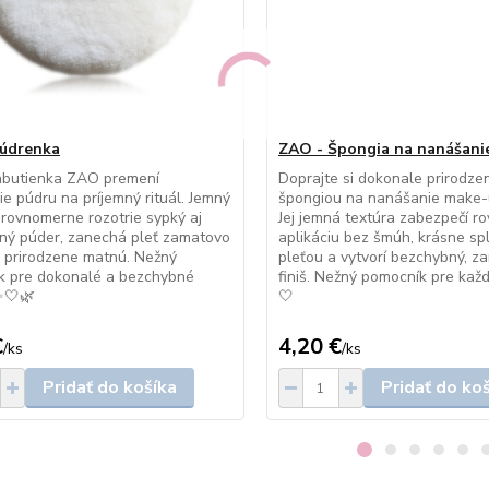
údrenka
ZAO - Špongia na nanášani
abutienka ZAO premení
Doprajte si dokonale prirodzen
e púdru na príjemný rituál. Jemný
špongiou na nanášanie make
 rovnomerne rozotrie sypký aj
Jej jemná textúra zabezpečí 
ný púder, zanechá pleť zamatovo
aplikáciu bez šmúh, krásne spl
 prirodzene matnú. Nežný
pleťou a vytvorí bezchybný, z
k pre dokonalé a bezchybné
finiš. Nežný pomocník pre kaž
 ✨🤍🌿
🤍
€
4,20 €
/
ks
/
ks
Pridať do košíka
Pridať do ko