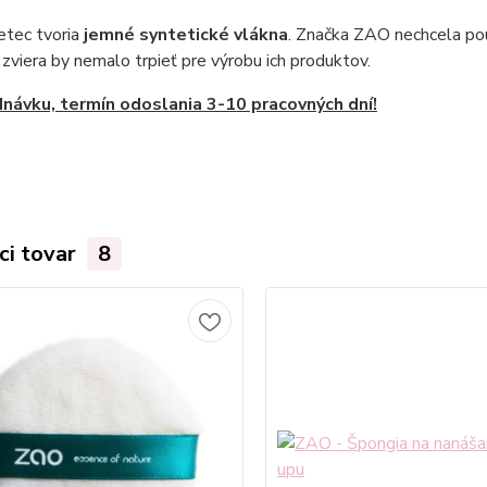
etec tvoria
jemné syntetické vlákna
. Značka ZAO nechcela použ
 zviera by nemalo trpieť pre výrobu ich produktov.
návku, termín odoslania 3-10 pracovných dní!
ci tovar
8