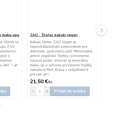
e make-upu
ZAO - Štetec kabuki vegan
ZA
é líčenie so
Kabuki štetec ZAO Vegan je
Šte
-upu ZAO.
nepostrádateľným pomocníkom pre
veg
rovnomernú
dokonale zjednotenú pleť. Mimoriadne
rov
ynie s
jemné vegánske štetiny rovnomerne
tvá
amatový
nanesú púder, bronzer aj minerálny
dok
dý deň. ✨🌿
make-up a vytvoria prirodzene hladký,
pre
zamatový finiš. Krása s rešpektom k
pro
prírode. 🌿✨
21,50 €
16
/
ks
šíka
Pridať do košíka