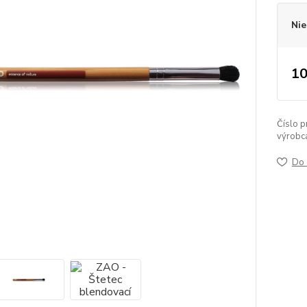
Nie
10
Číslo p
výrobc
Do 