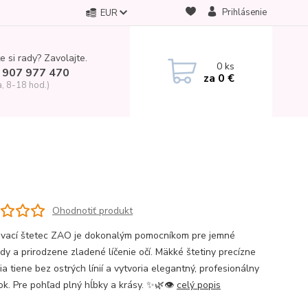
Prihlásenie
EUR
e si rady? Zavolajte.
0
ks
 907 977 470
za
0 €
a, 8-18 hod.)
Ohodnotiť produkt
vací štetec ZAO je dokonalým pomocníkom pre jemné
dy a prirodzene zladené líčenie očí. Mäkké štetiny precízne
ia tiene bez ostrých línií a vytvoria elegantný, profesionálny
ok. Pre pohľad plný hĺbky a krásy. ✨🌿👁️
celý popis