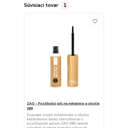
Súvisiaci tovar
1
ZAO - Posilňujúci gél na mihalnice a obočie
089
Doprajte svojim mihalniciam a obočiu
každodennú dávku starostlivosti s
posilňujúcim gélom ZAO 089. Jemné
prírodné zloženie pomáha vyživovať,