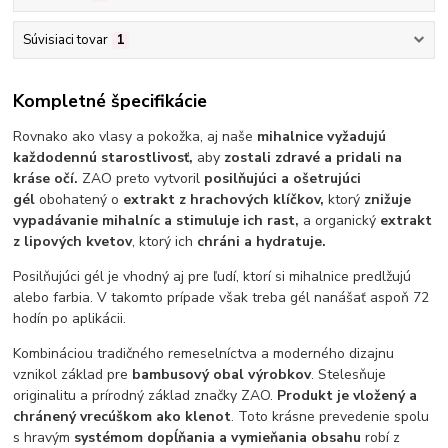
Súvisiaci tovar
1
Kompletné špecifikácie
Rovnako ako vlasy a pokožka, aj naše
mihalnice vyžadujú
každodennú starostlivosť,
aby
zostali zdravé a pridali na
kráse očí.
ZAO preto vytvoril
posilňujúci a ošetrujúci
gél
obohatený o
extrakt z hrachových klíčkov,
ktorý
znižuje
vypadávanie mihalníc a stimuluje ich rast,
a organický
extrakt
z lipových kvetov
, ktorý ich
chráni a hydratuje.
Posilňujúci gél je vhodný aj pre ľudí, ktorí si mihalnice predlžujú
alebo farbia. V takomto prípade však treba gél nanášať aspoň 72
hodín po aplikácii.
Kombináciou tradičného remeselníctva a moderného dizajnu
vznikol základ pre
bambusový obal výrobkov
. Stelesňuje
originalitu a prírodný základ značky ZAO.
Produkt je vložený a
chránený vrecúškom ako klenot
. Toto krásne prevedenie spolu
s hravým
systémom dopĺňania a vymieňania obsahu
robí z