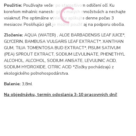
Použitie:
Používajte večer po starostlivom odlíčení očí. Ku
koreňom mihalníc naneste gél v malých množstvách a nechajte
vsiaknuť. Pre optimálne výsledky aplikujte denne počas 3
mesiacov. Posilňujúci gél je možné použiť aj na podporu obočia.
Zloženie:
AQUA (WATER) , ALOE BARBADENSIS LEAF JUICE*,
GLYCERIN, BAMBUSA VULGARIS LEAF EXTRACT*, XANTHAN
GUM, TILIA TOMENTOSA BUD EXTRACT*, PISUM SATIVUM
(PEA) SPROUT EXTRACT, SODIUM LEVULINATE, PHENETHYL
ALCOHOL, ALCOHOL, SODIUM ANISATE, LEVULINIC ACID,
SODIUM HYDROXIDE, CITRIC ACID *Zložky pochádzajú z
ekologického poľnohospodárstva.
Balenie:
3,8ml
Na objednávku, termín odoslania 3-10 pracovných dní!