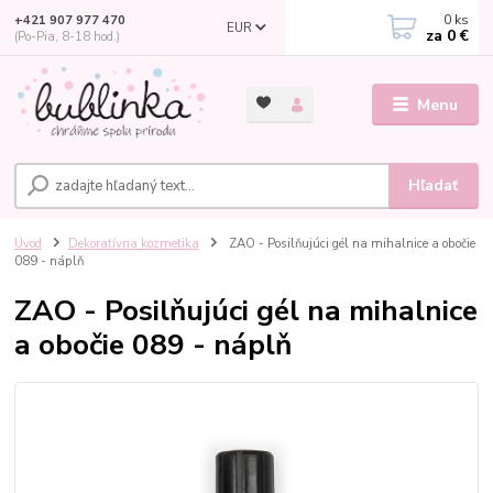
0
ks
+421 907 977 470
EUR
za
0 €
(Po-Pia, 8-18 hod.)
Menu
Hľadať
Úvod
Dekoratívna kozmetika
ZAO - Posilňujúci gél na mihalnice a obočie
089 - náplň
ZAO - Posilňujúci gél na mihalnice
a obočie 089 - náplň