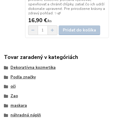
spevňovať a chrániť chĺpky, zatiaľ čo ich udrží
dokonale upravené. Pre prirodzene krásny a
zdravý pohľad. ✨🌿
16,90 €
/
ks
Pridať do košíka
Tovar zaradený v kategóriách
Dekoratívna kozmetika
Podľa značky
oči
Zao
maskara
náhradná náplň