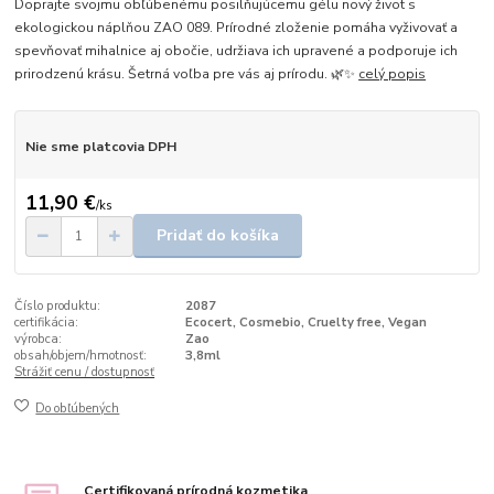
Doprajte svojmu obľúbenému posilňujúcemu gélu nový život s
ekologickou náplňou ZAO 089. Prírodné zloženie pomáha vyživovať a
spevňovať mihalnice aj obočie, udržiava ich upravené a podporuje ich
prirodzenú krásu. Šetrná voľba pre vás aj prírodu. 🌿✨
celý popis
Nie sme platcovia DPH
11,90 €
/
ks
Pridať do košíka
Číslo produktu:
2087
certifikácia:
Ecocert, Cosmebio, Cruelty free, Vegan
výrobca:
Zao
obsah/objem/hmotnosť:
3,8ml
Strážiť cenu / dostupnosť
Do obľúbených
Certifikovaná prírodná kozmetika