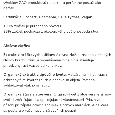
výrobkov ZAO produktovú radu, ktorá perfektne poslúži ako
darček.
Certifikácia:
Ecocert, Cosmebio, Cruelty free, Vegan
100%
zložiek je prírodného pôvodu
28%
zložiek pochádza z ekologického poľnohospodárstva
Aktívne zložky:
Extrakt z hráškových klíčkov:
Aktívna zložka, získaná z mladých
klíčkov hrachu, znižuje vypadávanie mihalníc a stimuluje
prirodzený rast vlasov od korienkov.
Organický extrakt z lipového kvetu:
Vytvára na mihalniciach
ochranný film, hydratuje ich a dodáva im objem. Pomáha
vyhladzovať vlákno mihalníc.
Organická šťava z aloe vera:
Organický gél z aloe vera je známy
svojimi zmäkčujúcimi a upokojujúcimi vlastnosťami. Priaznivo
pôsobí pri zápale očných spojiviek a očných alergiách. Aloe Vera
sa postará o vaše riasy a zároveň ich posilní.