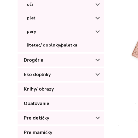
oči
pleť
pery
štetec/ doplnky/paletka
Drogéria
Eko doplnky
Knihy/ obrazy
Opaľovanie
Pre detičky
Pre mamičky