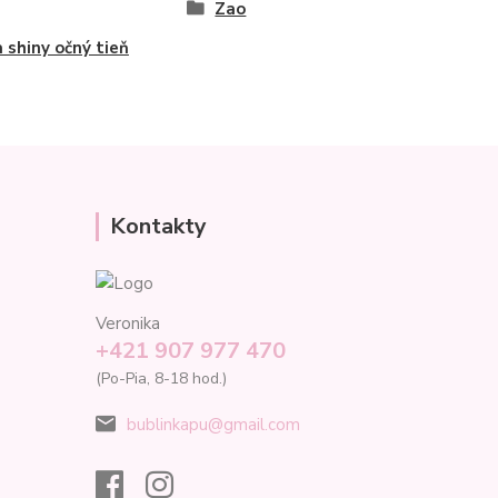
Zao
a shiny očný tieň
Kontakty
Veronika
+421 907 977 470
(Po-Pia, 8-18 hod.)
bublinkapu@gmail.com