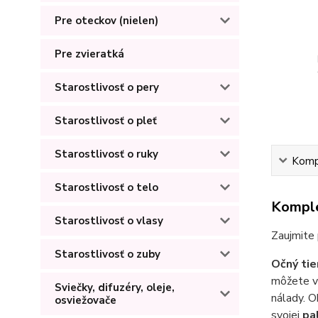
Pre oteckov (nielen)
Pre zvieratká
Starostlivosť o pery
Starostlivosť o pleť
Starostlivosť o ruky
Kompl
Starostlivosť o telo
Komple
Starostlivosť o vlasy
Zaujmite
Starostlivosť o zuby
Očný tie
môžete vy
Sviečky, difuzéry, oleje,
nálady. O
osviežovače
svojej
pal