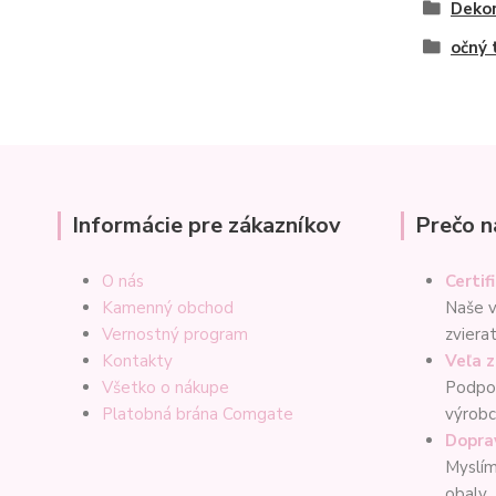
Dekor
očný 
Informácie pre zákazníkov
Prečo n
O nás
Certif
Kamenný obchod
Naše v
Vernostný program
zviera
Kontakty
Veľa 
Všetko o nákupe
Podpor
Platobná brána Comgate
výrob
Dopra
Myslím
obaly