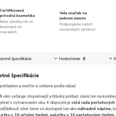
Certifikovaná
Veľa značiek na
prírodná kozmetika
jednom mieste
Naše výrobky nie sú
Podporujeme našich
testované na
slovenských výrobcov
zvieratách
etné špecifikácie
Hodnotenie
0
K
tné špecifikácie
 pohľadom a meňte si odtiene podľa nálad.
ň
vám vyčaruje zmyselnejší a hlboký pohľad, závisí len na kombiná
hrať s vytvarovaním oka. K dispozícii je
celá rada perleťových
bdĺžnikové očné tiene sú dostupné len ako
náhradné náplne,
b
etky s 10 očnými tieňmi, paletky s 10 perleťovými tieňmi