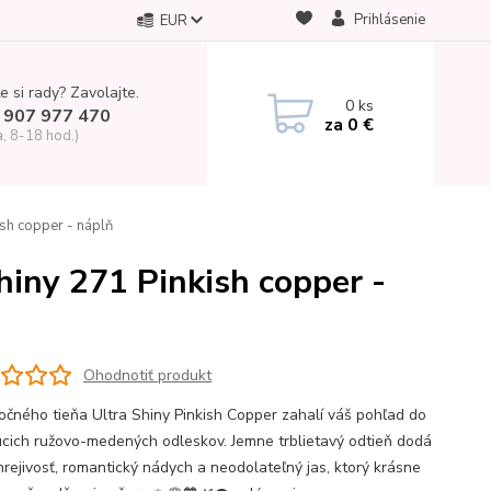
Prihlásenie
EUR
e si rady? Zavolajte.
0
ks
 907 977 470
za
0 €
a, 8-18 hod.)
ish copper - náplň
hiny 271 Pinkish copper -
Ohodnotiť produkt
očného tieňa Ultra Shiny Pinkish Copper zahalí váš pohľad do
úcich ružovo-medených odleskov. Jemne trblietavý odtieň dodá
hrejivosť, romantický nádych a neodolateľný jas, ktorý krásne