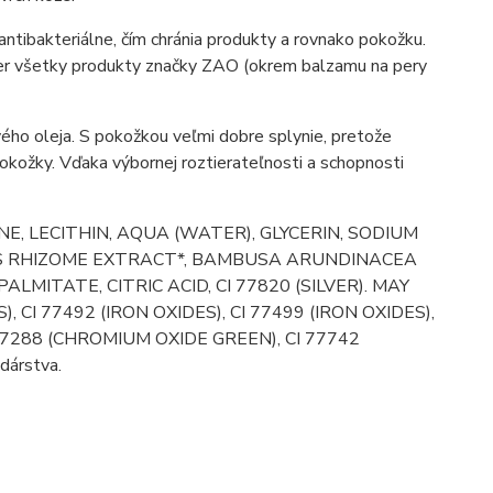
antibakteriálne, čím chránia produkty a rovnako pokožku.
mer všetky produkty značky ZAO (okrem balzamu na pery
ového oleja. S pokožkou veľmi dobre splynie, pretože
okožky. Vďaka výbornej roztierateľnosti a schopnosti
E, LECITHIN, AQUA (WATER), GLYCERIN, SODIUM
ES RHIZOME EXTRACT*, BAMBUSA ARUNDINACEA
ITATE, CITRIC ACID, CI 77820 (SILVER). MAY
), CI 77492 (IRON OXIDES), CI 77499 (IRON OXIDES),
 77288 (CHROMIUM OXIDE GREEN), CI 77742
dárstva.