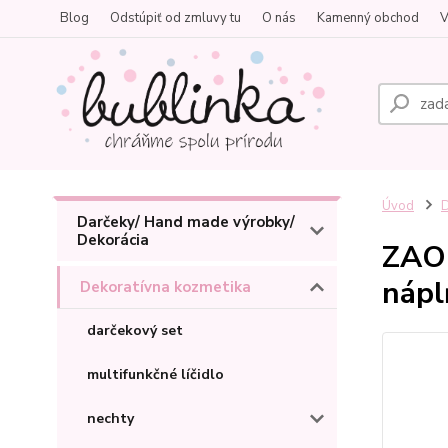
Blog
Odstúpiť od zmluvy tu
O nás
Kamenný obchod
V
Úvod
D
Darčeky/ Hand made výrobky/
Dekorácia
ZAO 
nápl
Dekoratívna kozmetika
darčekový set
multifunkčné líčidlo
nechty