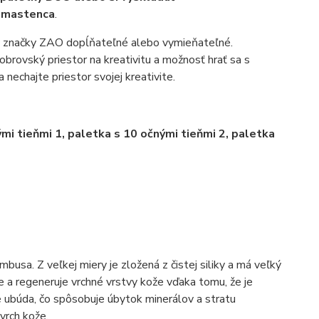
 mastenca
.
 značky ZAO dopĺňateľné alebo vymieňateľné.
brovský priestor na kreativitu a možnosť hrať sa s
nechajte priestor svojej kreativite.
i tieňmi 1, paletka s 10 očnými tieňmi 2, paletka
busa. Z veľkej miery je zložená z čistej siliky a má veľký
e a regeneruje vrchné vrstvy kože vďaka tomu, že je
e ubúda, čo spôsobuje úbytok minerálov a stratu
vrch kože.