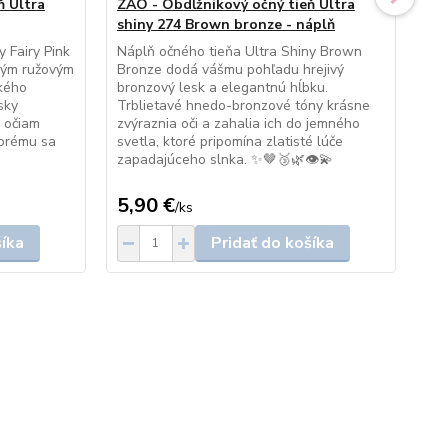
ň Ultra
ZAO - Obdĺžnikový očný tieň Ultra
ZA
shiny 274 Brown bronze - náplň
sh
 Fairy Pink
Náplň očného tieňa Ultra Shiny Brown
Náp
ovým ružovým
Bronze dodá vášmu pohľadu hrejivý
Dia
kého
bronzový lesk a elegantnú hĺbku.
kle
sky
Trblietavé hnedo-bronzové tóny krásne
les
ú očiam
zvýraznia oči a zahalia ich do jemného
sof
torému sa
svetla, ktoré pripomína zlatisté lúče
pôs
zapadajúceho slnka. ✨🤎🥉🌿👁️💫
oča
5,90 €
5,
/
ks
šíka
Pridať do košíka