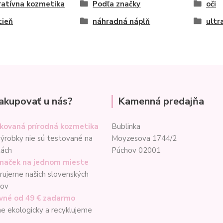
atívna kozmetika
Podľa značky
oči
tieň
náhradná náplň
ultr
akupovať u nás?
Kamenná predajňa
ikovaná prírodná kozmetika
Bublinka
ýrobky nie sú testované na
Moyzesova 1744/2
tách
Púchov 02001
značek na jednom mieste
ujeme našich slovenských
cov
vné od 49 € zadarmo
e ekologicky a recyklujeme