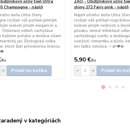
bdĺžnikový očný tieň Ultra
ZAO - Obdĺžnikový očný tie
70 Champagne - náplň
shiny 272 Fairy pink - náplň
ného tieňa Ultra Shiny
Náplň očného tieňa Ultra Shiny
ne rozžiari váš pohľad jemným
rozžiari váš pohľad rozprávk
kým leskom plným elegancie a
leskom plným nežnosti a žens
. Trblietavý odtieň zachytáva
pôvabu. Jemné trblietavé odle
ri každom pohybe a dodáva očiam
zachytávajú svetlo a dodávaj
romantický jas. Ekologická voľba
sviežosť, romantiku a kúzlo, k
ie, ktoré žiari prirodzenou krásou.
len ťažko odoláva. ✨🌿👁️💫
️
€
5,90 €
/
ks
/
ks
Pridať do košíka
Pridať do ko
zaradený v kategóriách