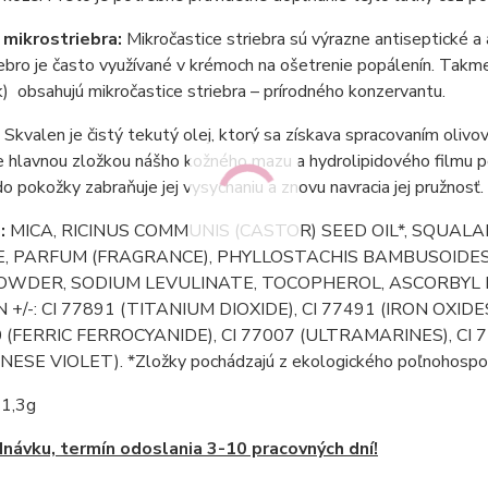
 mikrostriebra:
Mikročastice striebra sú výrazne antiseptické a 
ebro je často využívané v krémoch na ošetrenie popálenín. Tak
k) obsahujú mikročastice striebra – prírodného konzervantu.
:
Skvalen je čistý tekutý olej, ktorý sa získava spracovaním oliv
e hlavnou zložkou nášho kožného mazu a hydrolipidového filmu p
do pokožky zabraňuje jej vysychaniu a znovu navracia jej pružnosť.
:
MICA, RICINUS COMMUNIS (CASTOR) SEED OIL*, SQUALAN
E, PARFUM (FRAGRANCE), PHYLLOSTACHIS BAMBUSOID
WDER, SODIUM LEVULINATE, TOCOPHEROL, ASCORBYL PALM
+/-: CI 77891 (TITANIUM DIOXIDE), CI 77491 (IRON OXIDES
0 (FERRIC FERROCYANIDE), CI 77007 (ULTRAMARINES), CI
SE VIOLET). *Zložky pochádzajú z ekologického poľnohospo
:
1,3g
návku, termín odoslania 3-10 pracovných dní!