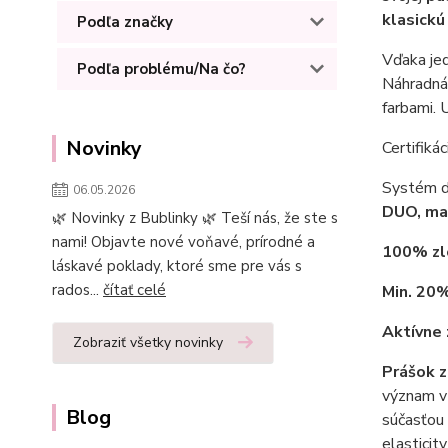
klasick
Podľa značky
Vďaka je
Podľa problému/Na čo?
Náhradná 
farbami. 
Novinky
Certifikác
Systém d
06.05.2026
DUO, ma
🌿 Novinky z Bublinky 🌿 Teší nás, že ste s
nami! Objavte nové voňavé, prírodné a
100%
zl
láskavé poklady, ktoré sme pre vás s
rados...
čítať celé
Min. 20
Aktívne 
Zobraziť všetky novinky
Prášok 
význam v 
Blog
súčasťou 
elasticit