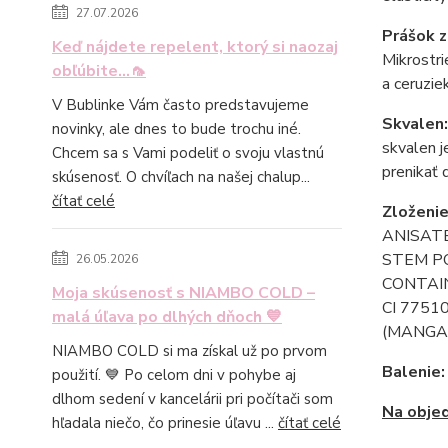
27.07.2026
Prášok z
Keď nájdete repelent, ktorý si naozaj
Mikrostri
obľúbite...🦟
a ceruzie
V Bublinke Vám často predstavujeme
Skvalen
novinky, ale dnes to bude trochu iné.
skvalen j
Chcem sa s Vami podeliť o svoju vlastnú
prenikať 
skúsenosť. O chvíľach na našej chalup...
čítať celé
Zloženie
ANISAT
STEM PO
26.05.2026
CONTAIN 
Moja skúsenosť s NIAMBO COLD –
CI 7751
malá úľava po dlhých dňoch 💙
(MANGANE
NIAMBO COLD si ma získal už po prvom
Balenie
použití. 💙 Po celom dni v pohybe aj
dlhom sedení v kancelárii pri počítači som
Na objed
hľadala niečo, čo prinesie úľavu ...
čítať celé