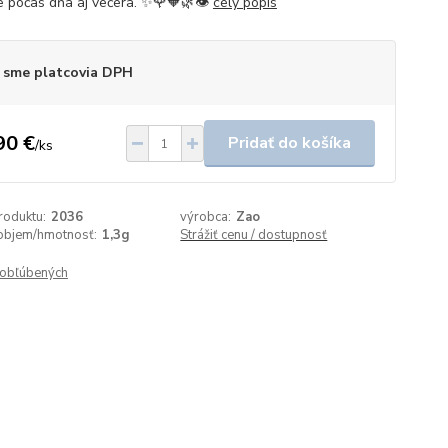
e počas dňa aj večera. ✨🌹🧡🌿👁️
celý popis
 sme platcovia DPH
90 €
Pridať do košíka
/
ks
roduktu:
2036
výrobca:
Zao
objem/hmotnosť:
1,3g
Strážiť cenu / dostupnosť
obľúbených