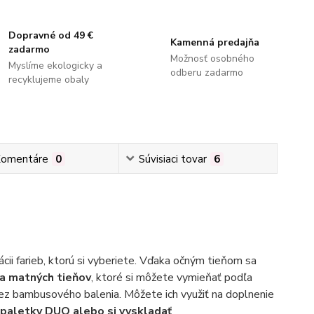
Dopravné od 49 €
Kamenná predajňa
zadarmo
Možnosť osobného
Myslíme ekologicky a
odberu zadarmo
recyklujeme obaly
omentáre
0
Súvisiaci tovar
6
cii farieb, ktorú si vyberiete. Vďaka očným tieňom sa
 a matných tieňov
, ktoré si môžete vymieňať podľa
ez bambusového balenia. Môžete ich využiť na doplnenie
, paletky DUO alebo si vyskladať