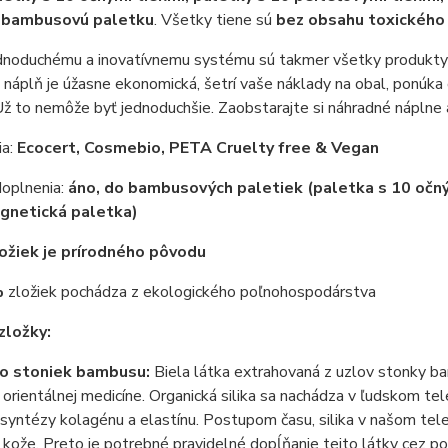
ú bambusovú paletku
. Všetky tiene sú
bez obsahu toxického
dnoduchému a inovatívnemu systému sú takmer všetky produkty
náplň je úžasne ekonomická, šetrí vaše náklady na obal, ponúka o
Už to nemôže byť jednoduchšie. Zaobstarajte si náhradné náplne a 
ia:
Ecocert, Cosmebio, PETA Cruelty free & Vegan
oplnenia:
áno, do bambusových paletiek (paletka s 10 očným
gnetická paletka)
ožiek je prírodného pôvodu
%
zložiek pochádza z ekologického poľnohospodárstva
zložky:
zo stoniek bambusu:
Biela látka extrahovaná z uzlov stonky bam
orientálnej medicíne. Organická silika sa nachádza v ľudskom tel
syntézy kolagénu a elastínu. Postupom času, silika v našom tel
y kože. Preto je potrebné pravidelné dopĺňanie tejto látky cez po