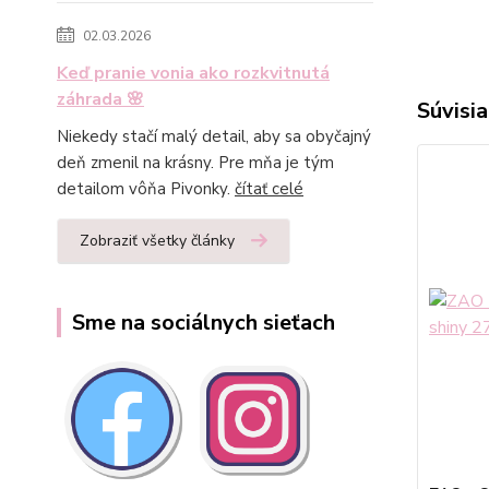
02.03.2026
Keď pranie vonia ako rozkvitnutá
záhrada 🌸
Súvisia
Niekedy stačí malý detail, aby sa obyčajný
deň zmenil na krásny. Pre mňa je tým
detailom vôňa Pivonky.
čítať celé
Zobraziť všetky články
Sme na sociálnych sieťach