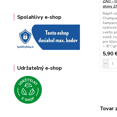
ZAO - O
shiny 2
Náplň oč
Spolahlivy e-shop
Champag
šampans
nežnosti
svetlo p
svieži, 
pre líčen
✨🥂🤍🌿
5,90 
Udržateľný e-shop
Tovar 