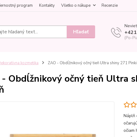
ernostný program
Kontakty
Všetko o nákupe
Recenzie
Neviet
Hľadať
+421
(Po-Pi
ekoratívna kozmetika
ZAO - Obdĺžnikový očný tieň Ultra shiny 271 Pink
- Obdĺžnikový očný tieň Ultra s
ň
Náplň 
očaruj
očiam 