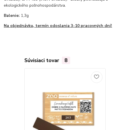
ekologického poľnohospodárstva.
Balenie:
1,3g
Na objednávku, termín odoslania 3-10 pracovných dní!
Súvisiaci tovar
8