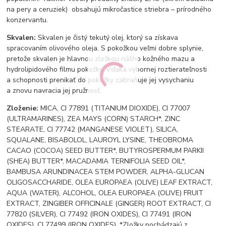
na pery a ceruziek) obsahujú mikročastice striebra – prírodného
konzervantu.
Skvalen:
Skvalen je čistý tekutý olej, ktorý sa získava
spracovaním olivového oleja. S pokožkou veľmi dobre splynie,
pretože skvalen je hlavnou zložkou nášho kožného mazu a
hydrolipidového filmu pokožky. Vďaka výbornej roztierateľnosti
a schopnosti prenikať do pokožky zabraňuje jej vysychaniu
a znovu navracia jej pružnosť.
Zloženie:
MICA, CI 77891 (TITANIUM DIOXIDE), CI 77007
(ULTRAMARINES), ZEA MAYS (CORN) STARCH*, ZINC
STEARATE, CI 77742 (MANGANESE VIOLET), SILICA,
SQUALANE, BISABOLOL, LAUROYL LYSINE, THEOBROMA
CACAO (COCOA) SEED BUTTER*, BUTYROSPERMUM PARKII
(SHEA) BUTTER*, MACADAMIA TERNIFOLIA SEED OIL*,
BAMBUSA ARUNDINACEA STEM POWDER, ALPHA-GLUCAN
OLIGOSACCHARIDE, OLEA EUROPAEA (OLIVE) LEAF EXTRACT,
AQUA (WATER), ALCOHOL, OLEA EUROPAEA (OLIVE) FRUIT
EXTRACT, ZINGIBER OFFICINALE (GINGER) ROOT EXTRACT, CI
77820 (SILVER), CI 77492 (IRON OXIDES), CI 77491 (IRON
OXIDES), CI 77499 (IRON OXIDES). *Zložky pochádzajú z