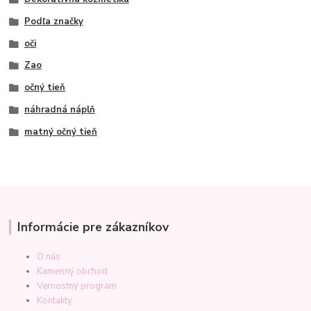
Podľa značky
oči
Zao
očný tieň
náhradná náplň
matný očný tieň
Informácie pre zákazníkov
O nás
Kamenný obchod
Vernostný program
Kontakty