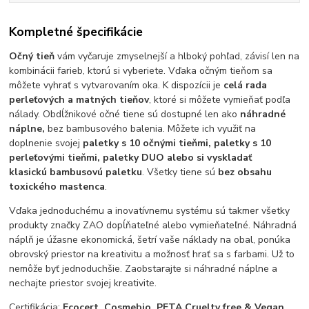
Kompletné špecifikácie
Očný tieň
vám vyčaruje zmyselnejší a hlboký pohľad, závisí len na
kombinácii farieb, ktorú si vyberiete. Vďaka očným tieňom sa
môžete vyhrať s vytvarovaním oka. K dispozícii je
celá rada
perleťových a matných tieňov
, ktoré si môžete vymieňať podľa
nálady. Obdĺžnikové očné tiene sú dostupné len ako
náhradné
náplne,
bez bambusového balenia. Môžete ich využiť na
doplnenie svojej
paletky s 10 očnými tieňmi, paletky s 10
perleťovými tieňmi, paletky DUO alebo si vyskladať
klasickú bambusovú paletku
. Všetky tiene sú
bez obsahu
toxického mastenca
.
Vďaka jednoduchému a inovatívnemu systému sú takmer všetky
produkty značky ZAO dopĺňateľné alebo vymieňateľné. Náhradná
náplň je úžasne ekonomická, šetrí vaše náklady na obal, ponúka
obrovský priestor na kreativitu a možnosť hrať sa s farbami. Už to
nemôže byť jednoduchšie. Zaobstarajte si náhradné náplne a
nechajte priestor svojej kreativite.
Certifikácia:
Ecocert, Cosmebio, PETA Cruelty free & Vegan