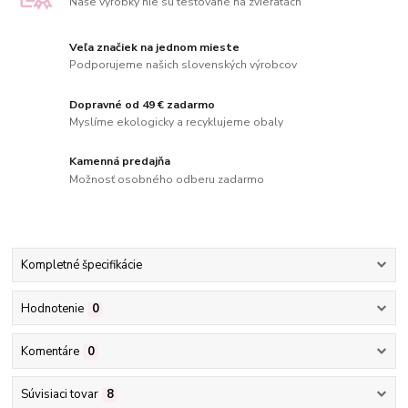
Naše výrobky nie sú testované na zvieratách
Veľa značiek na jednom mieste
Podporujeme našich slovenských výrobcov
Dopravné od 49 € zadarmo
Myslíme ekologicky a recyklujeme obaly
Kamenná predajňa
Možnosť osobného odberu zadarmo
Kompletné špecifikácie
Hodnotenie
0
Komentáre
0
Súvisiaci tovar
8