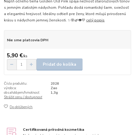
Náplň očného tieňa Golden Old Pink spája nežnosť staroružových tónov
s jemným zlatistým nádychom. Pohľadu dodá romantický šarm, sviežosť
a elegantnú hrejivosť. Ideálny odtieň pre ženy, ktoré milujú prirodzenú
krásu s nádychom jemnej ženskosti. ✨🌸🌿👁️💛
celý popis
Nie sme platcovia DPH
5,90 €
/
ks
Pridať do košíka
Číslo produktu:
2026
výrobca:
Zao
obsah/objem/hmotnosť:
1,3g
Strážiť cenu / dostupnosť
Do obľúbených
Certifikovaná prírodná kozmetika