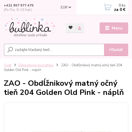
0
ks
+421 907 977 470
EUR
za
0 €
(Po-Pia, 8-18 hod.)
Menu
Hľadať
Úvod
Dekoratívna kozmetika
ZAO - Obdĺžnikový matný očný tieň 204
Golden Old Pink - náplň
ZAO - Obdĺžnikový matný očný
tieň 204 Golden Old Pink - náplň