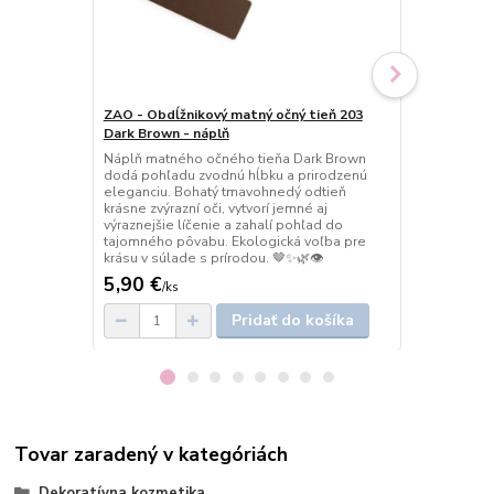
ZAO - Obdĺžnikový matný očný tieň 203
ZAO - Obdĺž
Dark Brown - náplň
Brown beige
Náplň matného očného tieňa Dark Brown
Náplň matné
dodá pohľadu zvodnú hĺbku a prirodzenú
zahalí vaše 
eleganciu. Bohatý tmavohnedý odtieň
ktoré pôsobi
krásne zvýrazní oči, vytvorí jemné aj
Univerzálny 
výraznejšie líčenie a zahalí pohľad do
dodá mu prir
tajomného pôvabu. Ekologická voľba pre
pre každoden
krásu v súlade s prírodou. 🤎✨🌿👁️
prirodzenej k
5,90 €
5,90 €
/
ks
/
ks
Pridať do košíka
Tovar zaradený v kategóriách
Dekoratívna kozmetika