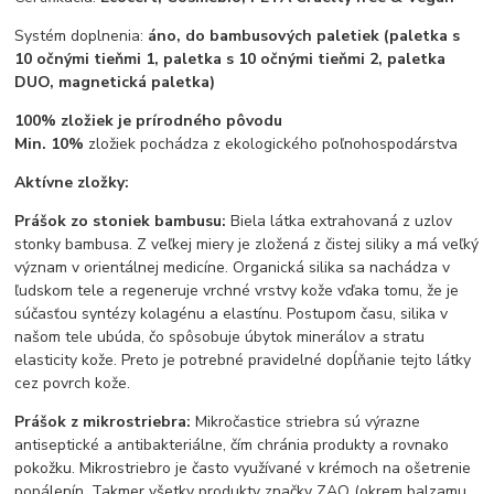
Systém doplnenia:
áno, do bambusových paletiek (paletka s
10 očnými tieňmi 1, paletka s 10 očnými tieňmi 2, paletka
DUO, magnetická paletka)
100%
zložiek je prírodného pôvodu
Min. 10%
zložiek pochádza z ekologického poľnohospodárstva
Aktívne zložky:
Prášok zo stoniek bambusu:
Biela látka extrahovaná z uzlov
stonky bambusa. Z veľkej miery je zložená z čistej siliky a má veľký
význam v orientálnej medicíne. Organická silika sa nachádza v
ľudskom tele a regeneruje vrchné vrstvy kože vďaka tomu, že je
súčasťou syntézy kolagénu a elastínu. Postupom času, silika v
našom tele ubúda, čo spôsobuje úbytok minerálov a stratu
elasticity kože. Preto je potrebné pravidelné dopĺňanie tejto látky
cez povrch kože.
Prášok z mikrostriebra:
Mikročastice striebra sú výrazne
antiseptické a antibakteriálne, čím chránia produkty a rovnako
pokožku. Mikrostriebro je často využívané v krémoch na ošetrenie
popálenín. Takmer všetky produkty značky ZAO (okrem balzamu