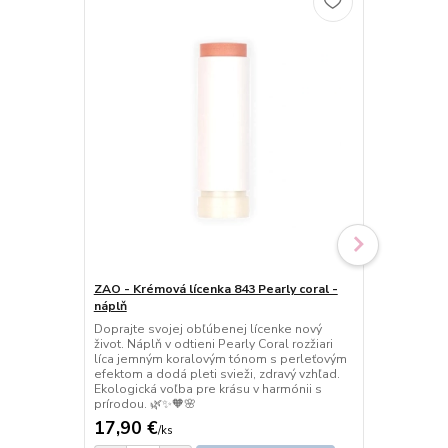
ZAO - Krémová lícenka 843 Pearly coral -
ZAO - Krémo
náplň
Rozkvitnite 
makovej ružo
Doprajte svojej obľúbenej lícenke nový
Poppy Pink d
život. Náplň v odtieni Pearly Coral rozžiari
nádych, priro
líca jemným koralovým tónom s perleťovým
hebká textúr
efektom a dodá pleti svieži, zdravý vzhľad.
vytvorí nežn
Ekologická voľba pre krásu v harmónii s
prírodou. 🌿✨🧡🌸
17,90 €
24,90 €
/
ks
/
k