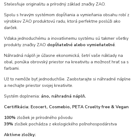
Stelesňuje originalitu a prírodný základ značky ZAO.
Spolu s hravým systémom dopĺňania a vymieňania obsahu robí z
výrobkov ZAO produktovú radu, ktorá perfektne poslúži ako
darček.
Vďaka jednoduchému a inovatívnemu systému sú takmer všetky
produkty značky ZAO
dopĺňateľné alebo vymieňateľné
.
Náhradná náplň je úžasne ekonomická, šetrí vaše náklady na
obal, ponúka obrovský priestor na kreativitu a možnosť hrať sa s
farbami.
Už to nemôže byť jednoduchšie. Zaobstarajte si náhradné náplne
a nechajte priestor svojej kreativite.
Systém doplnenia:
áno, náhradná náplň.
Certifikácia: Ecocert, Cosmebio, PETA Cruelty free & Vegan
100%
zložiek je prírodného pôvodu
39%
zložiek pochádza z ekologického poľnohospodárstva
Aktívne zložky: