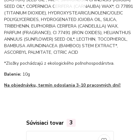
SEED OIL*, COPERNICIA CERIFERA (CARNAUBA) WAX*, CI 77891
(TITANIUM DIOXIDE), HYDROXYSTEARIC/LINOLENIC/OLEIC
POLYGLYCERIDES, HYDROGENATED JOJOBA OIL, SILICA,
TRIBEHENIN, EUPHORBIA CERIFERA (CANDELILLA) WAX,
PARFUM (FRAGRANCE), CI 77491 (IRON OXIDES), HELIANTHUS
ANNUUS (SUNFLOWER) SEED OIL*, LECITHIN, TOCOPHEROL,
BAMBUSA ARUNDINACEA (BAMBOO) STEM EXTRACT*,
ASCORBYL PALMITATE, CITRIC ACID
*Zložky pochádzajú z ekologického poľnohospodárstva.
Balenie:
10g
Na objednávku, termín odoslania 3-10 pracovných dní!
Súvisiaci tovar
3