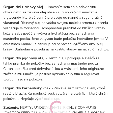
Organický ricínový olej
- Lisovaním semien plodov ricínu
obyčajného sa získava olej obsahujúci vo veľkom množstve
triglyceridy, ktoré sú cenné pre svoje ochranné a regeneračné
vlastnosti. Ricínový olej sa vďaka svojmu molekulárnemu zloženiu
vyznačuje mimoriadnou schopnosťou prenikať do hlbších vrstiev
kože a zabezpečiť jej výživu a hydratáciu bez zanechania
mastného pocitu. Jeho vplyvom bude pokožka hodvábne jemná. V
oblastiach Karibiku a Afriky je od nepamäti využívaný ako “olej
krásy”. Blahodárne pôsobí aj na kvalitu
vlasov, mihalníc či nechtov.
Organický jojobový olej
- Tento olej upokojuje a zvláčňuje,
ľahko preniká do pokožky bez zanechania mastného pocitu.
Chráni pokožku pred dehydratáciou a vráskami. Jeho originálne
zloženie mu umožňuje posilniť hydrolipidový film a regulovať
tvorbu mazu na pokožke.
Organický karnaubský vosk
- Získava sa z listov paliem, ktoré
rastú v Brazílii. Karnaubský vosk vytvára na pleti film, ktorý chráni
pokožku a zlepšuje výdrž make-upu.
Zloženie:
HEPTYL UNDECYLENATE, RICINUS COMMUNIS
(CASTOR) SEED OIL*, MICA, SIMMONDSIA CHINENSIS (JOJOBA)