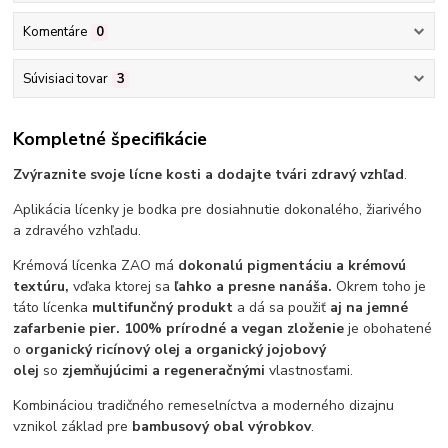
Komentáre
0
Súvisiaci tovar
3
Kompletné špecifikácie
Zvýraznite svoje lícne kosti a dodajte tvári zdravý vzhľad
.
Aplikácia lícenky je bodka pre dosiahnutie dokonalého, žiarivého
a zdravého vzhľadu.
Krémová lícenka ZAO má
dokonalú pigmentáciu a krémovú
textúru,
vďaka ktorej sa
ľahko a presne nanáša.
Okrem toho je
táto lícenka
multifunčný produkt
a dá sa použiť
aj na jemné
zafarbenie pier. 100% prírodné a vegan zloženie
je obohatené
o
organický ricínový olej a organický jojobový
olej
so
zjemňujúcimi a regeneračnými
vlastnosťami.
Kombináciou tradičného remeselníctva a moderného dizajnu
vznikol základ pre
bambusový obal výrobkov
.