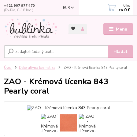
0
ks
+421 907 977 470
EUR
za
0 €
(Po-Pia, 8-18 hod.)
Menu
Hľadať
Úvod
Dekoratívna kozmetika
ZAO - Krémová lícenka 843 Pearly coral
ZAO - Krémová lícenka 843
Pearly coral