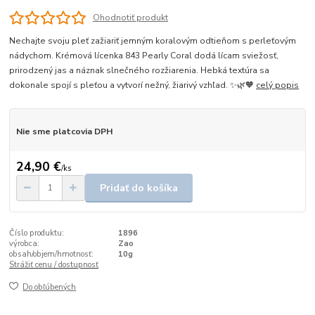
Ohodnotiť produkt
Nechajte svoju pleť zažiariť jemným koralovým odtieňom s perleťovým
nádychom. Krémová lícenka 843 Pearly Coral dodá lícam sviežosť,
prirodzený jas a náznak slnečného rozžiarenia. Hebká textúra sa
dokonale spojí s pleťou a vytvorí nežný, žiarivý vzhľad. ✨🌿🧡
celý popis
Nie sme platcovia DPH
24,90 €
/
ks
Pridať do košíka
Číslo produktu:
1896
výrobca:
Zao
obsah/objem/hmotnosť:
10g
Strážiť cenu / dostupnosť
Do obľúbených