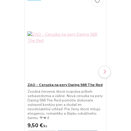
ZAO - Ceruzka na pery Daring 568 The Red
ZAO - Ceruz
Zvodná červená, ktorá rozpráva príbeh
Zvýraznite k
sebavedomia a vášne. Nová ceruzka na pery
elegantným 
Daring 568 The Red pomôže dokonale
Ceruzka na p
zvýrazniť kontúry pier a dodať im
kontúry, pre
neodolateľný vzhľad. Pre ženy, ktoré milujú
líčeniu harmo
eleganciu, romantiku a štipku odvážneho
milujú jemnú
šarmu. 🌹💋💄
🌷💄✨
9,50 €
9,50 €
/
ks
/
ks