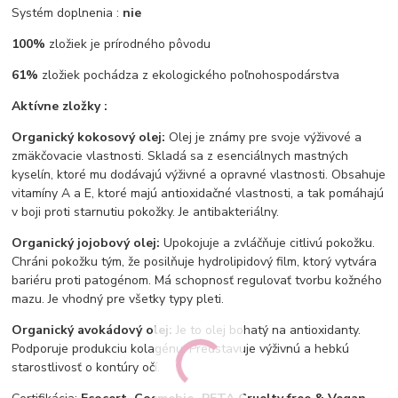
Systém doplnenia :
nie
100%
zložiek je prírodného pôvodu
61%
zložiek pochádza z ekologického poľnohospodárstva
Aktívne zložky :
Organický kokosový olej:
Olej je známy pre svoje výživové a
zmäkčovacie vlastnosti. Skladá sa z esenciálnych mastných
kyselín, ktoré mu dodávajú výživné a opravné vlastnosti. Obsahuje
vitamíny A a E, ktoré majú antioxidačné vlastnosti, a tak pomáhajú
v boji proti starnutiu pokožky. Je antibakteriálny.
Organický jojobový olej:
Upokojuje a zvláčňuje citlivú pokožku.
Chráni pokožku tým, že posilňuje hydrolipidový film, ktorý vytvára
bariéru proti patogénom. Má schopnosť regulovať tvorbu kožného
mazu. Je vhodný pre všetky typy pleti.
Organický avokádový olej:
Je to olej bohatý na antioxidanty.
Podporuje produkciu kolagénu. Predstavuje výživnú a hebkú
starostlivosť o kontúry očí.