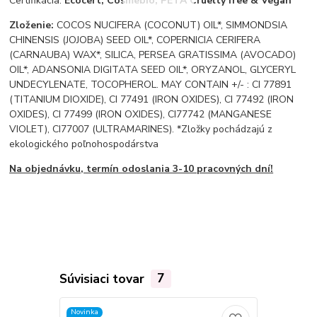
Certifikácia:
Ecocert, Cosmebio, PETA Cruelty free & Vegan
Zloženie:
COCOS NUCIFERA (COCONUT) OIL*, SIMMONDSIA
CHINENSIS (JOJOBA) SEED OIL*, COPERNICIA CERIFERA
(CARNAUBA) WAX*, SILICA, PERSEA GRATISSIMA (AVOCADO)
OIL*, ADANSONIA DIGITATA SEED OIL*, ORYZANOL, GLYCERYL
UNDECYLENATE, TOCOPHEROL. MAY CONTAIN +/- : CI 77891
(TITANIUM DIOXIDE), CI 77491 (IRON OXIDES), CI 77492 (IRON
OXIDES), CI 77499 (IRON OXIDES), CI77742 (MANGANESE
VIOLET), CI77007 (ULTRAMARINES). *Zložky pochádzajú z
ekologického poľnohospodárstva
Na objednávku, termín odoslania 3-10 pracovných dní!
Súvisiaci tovar
7
Novinka