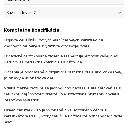
Súvisiaci tovar
7
Kompletné špecifikácie
Objavte celú škálu nových
viacúčelových ceruziek
ZAO
vhodných
na pery
a zvýraznite črty svojej tváre.
Organické certifikované zloženie rešpektuje jemnosť vašej pleti.
Ceruzky sa perfektne kombinujú s rúžmi ZAO
.
Zloženie je obohatené o organické rastlinné oleje ako
kokosový,
jojobový a avokádový olej.
Vďaka mäkkej textúre sa jednoducho nanášajú, ale zároveň sa s
ceruzkou dajú vytvoriť presné línie. Intenzívne pigmenty docielia
intenzívny výsledok.
Drevo ceruziek
Zao je vyrobené z kalifornského cédra
s
certifikátom PEFC,
ktorý zaručuje udržateľné obhospodarovanie
lesov.