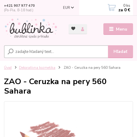
0
ks
+421 907 977 470
EUR
za
0 €
(Po-Pia, 8-18 hod.)
Menu
Hľadať
Úvod
Dekoratívna kozmetika
ZAO - Ceruzka na pery 560 Sahara
ZAO - Ceruzka na pery 560
Sahara