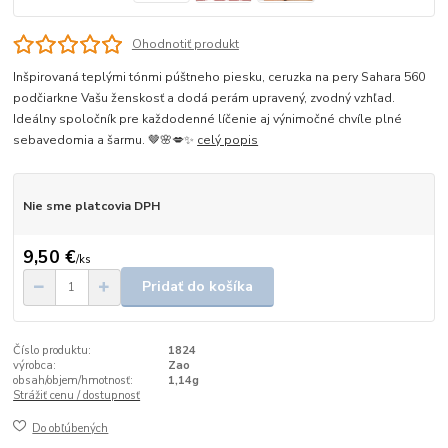
Ohodnotiť produkt
Inšpirovaná teplými tónmi púštneho piesku, ceruzka na pery Sahara 560
podčiarkne Vašu ženskosť a dodá perám upravený, zvodný vzhľad.
Ideálny spoločník pre každodenné líčenie aj výnimočné chvíle plné
sebavedomia a šarmu. 🤎🌸💋✨
celý popis
Nie sme platcovia DPH
9,50 €
/
ks
Pridať do košíka
Číslo produktu:
1824
výrobca:
Zao
obsah/objem/hmotnosť:
1,14g
Strážiť cenu / dostupnosť
Do obľúbených