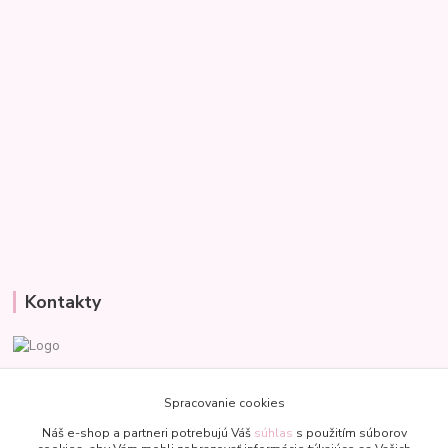
Kontakty
Veronika
+421 907 977 470
Spracovanie cookies
(Po-Pia, 8-18 hod.)
Náš e-shop a partneri potrebujú Váš
súhlas
s použitím súborov