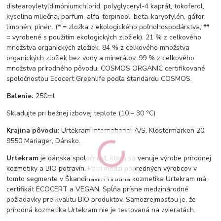
distearoyletyldimóniumchlorid, polyglyceryl-4 kaprát, tokoferol,
kyselina mliečna, parfum, alfa-terpineol, beta-karyofylén, gáfor,
limonén, pinén. (* = zložka z ekologického poľnohospodárstva, **
= vyrobené s použitím ekologických zložiek). 21 % z celkového
množstva organických zložiek. 84 % z celkového množstva
organických zložiek bez vody a minerálov. 99 % z celkového
množstva prírodného pôvodu. COSMOS ORGANIC certifikované
spoločnosťou Ecocert Greenlife podľa štandardu COSMOS.
Balenie:
250ml
Skladujte pri bežnej izbovej teplote (10 – 30 °C)
Krajina pôvodu:
Urtekram International A/S, Klostermarken 20,
9550 Mariager, Dánsko.
Urtekram
je dánska spoločnosť, ktorá sa venuje výrobe prírodnej
kozmetiky a BIO potravín. Patrí medzi popredných výrobcov v
tomto segmente v Škandinávii. Prírodná kozmetika Urtekram má
certifikát ECOCERT a VEGAN. Spĺňa prísne medzinárodné
požiadavky pre kvalitu BIO produktov. Samozrejmosťou je, že
prírodná kozmetika Urtekram nie je testovaná na zvieratách.