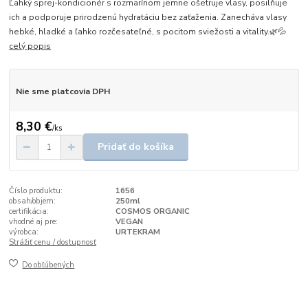
Ľahký sprej-kondicionér s rozmarínom jemne ošetruje vlasy, posilňuje
ich a podporuje prirodzenú hydratáciu bez zaťaženia. Zanecháva vlasy
hebké, hladké a ľahko rozčesateľné, s pocitom sviežosti a vitality.🌿💦
celý popis
Nie sme platcovia DPH
8,30 €
/
ks
Pridať do košíka
Číslo produktu:
1656
obsah/objem:
250ml
certifikácia:
COSMOS ORGANIC
vhodné aj pre:
VEGAN
výrobca:
URTEKRAM
Strážiť cenu / dostupnosť
Do obľúbených