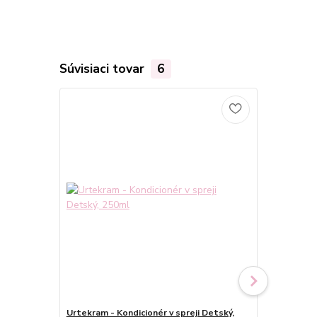
Súvisiaci tovar
6
Urtekram - Kondicionér v spreji Detský,
Urtekram - K