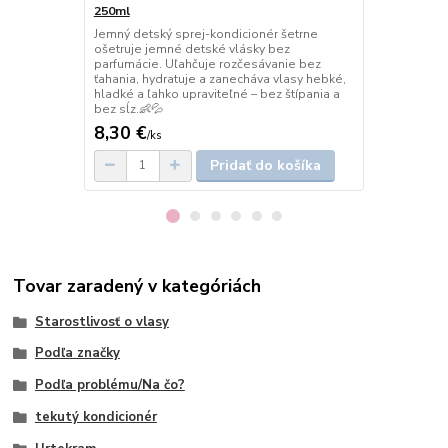
250ml
250ml
Jemný detský sprej-kondicionér šetrne
Ľahký sprej
ošetruje jemné detské vlásky bez
ošetruje a hy
parfumácie. Uľahčuje rozčesávanie bez
Uľahčuje roz
ťahania, hydratuje a zanecháva vlasy hebké,
hebké, hladk
hladké a ľahko upraviteľné – bez štípania a
exotickou vô
bez sĺz.👶💦
8,30 €
8,30 €
/
ks
/
ks
Pridať do košíka
Tovar zaradený v kategóriách
Starostlivosť o vlasy
Podľa značky
Podľa problému/Na čo?
tekutý kondicionér