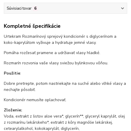
Súvisiaci tovar
6
Kompletné špecifikácie
Urtekram Rozmarínový sprejový kondicionér s diglycerínom a
koko-kaprylátom vyživuje a hydratuje jemné vlasy.
Pomáha rozčesať pramene a udržiavať vlasy hladké.
Rozmarín rozvonia vaše vlasy sviežou bylinkovou vôňou.
Použitie
:
Dobre pretrepte, potom nastriekajte na suché alebo vlhké vlasy a
nechajte pôsobiť.
Kondicionér nemusíte oplachovať.
Zloženie:
Voda, extrakt z listov aloe vera*, glycerín**, glyceryl kaprylát, olej
z rozmarínu lekárskeho*, extrakt z kôry magnólie lekárskej,
cetearylalkohol, kokokaprylát, diglycerín,