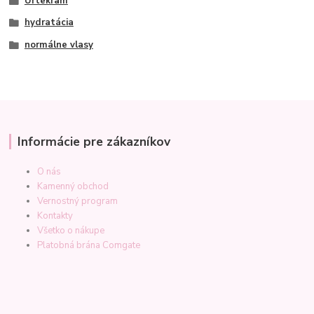
Urtekram
hydratácia
normálne vlasy
Informácie pre zákazníkov
O nás
Kamenný obchod
Vernostný program
Kontakty
Všetko o nákupe
Platobná brána Comgate