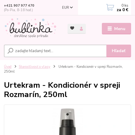
0
ks
+421 907 977 470
EUR
za
0 €
(Po-Pia, 8-18 hod.)
Menu
Hľadať
Úvod
Starostlivosť o vlasy
Urtekram - Kondicionér v spreji Rozmarín,
250ml
Urtekram - Kondicionér v spreji
Rozmarín, 250ml