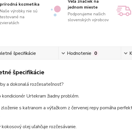
Veľa značiek na
prírodná kozmetika
jednom mieste
Naše výrobky nie sú
Podporujeme našich
testované na
slovenských výrobcov
zvieratách
etné špecifikácie
Hodnotenie
0
K
tné špecifikácie
arby a dokonalá rozčesateľnosť?
 kondicionér Urtekram žiadny problém.
zloženie s katranom a výťažkom z červenej repy pomáha perfektn
.
 kokosový olej uľahčuje rozčesávanie.