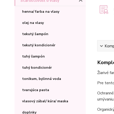
Starostlivosť o vlasy
henna/ farba na vlasy
olej na vlasy
tekutý šampón
tekutý kondicionér
Kompl
tuhý šampón
Komple
tuhý kondicionér
Žiarivé f
tonikum, bylinná voda
Pre tento
tvarujúca pasta
Ochranné 
umývaniu
vlasový zábal/ kúra/ maska
Organický
doplnky