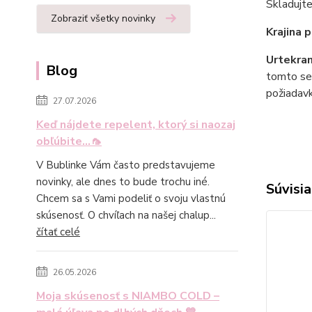
Skladujte
Zobraziť všetky novinky
Krajina 
Urtekra
Blog
tomto se
požiadavk
27.07.2026
Keď nájdete repelent, ktorý si naozaj
obľúbite...🦟
V Bublinke Vám často predstavujeme
novinky, ale dnes to bude trochu iné.
Súvisia
Chcem sa s Vami podeliť o svoju vlastnú
skúsenosť. O chvíľach na našej chalup...
čítať celé
26.05.2026
Moja skúsenosť s NIAMBO COLD –