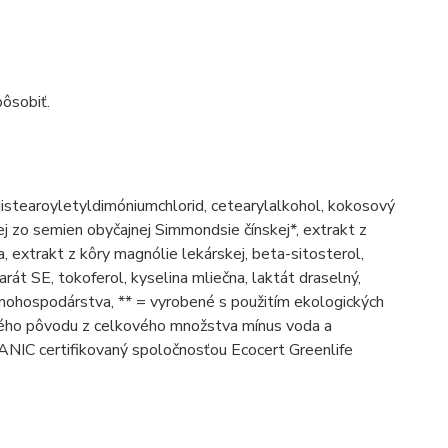
ôsobiť.
 distearoyletyldimóniumchlorid, cetearylalkohol, kokosový
lej zo semien obyčajnej Simmondsie čínskej*, extrakt z
, extrakt z kôry magnólie lekárskej, beta-sitosterol,
rát SE, tokoferol, kyselina mliečna, laktát draselný,
oľnohospodárstva, ** = vyrobené s použitím ekologických
kého pôvodu z celkového množstva mínus voda a
IC certifikovaný spoločnosťou Ecocert Greenlife