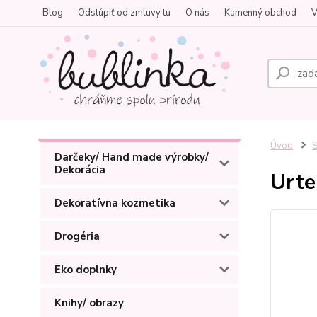
Blog
Odstúpiť od zmluvy tu
O nás
Kamenný obchod
V
Úvod
S
Darčeky/ Hand made výrobky/
Dekorácia
Urte
Dekoratívna kozmetika
Drogéria
Eko doplnky
Knihy/ obrazy