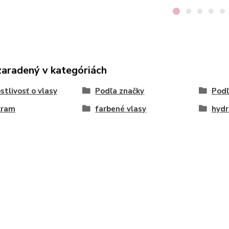
zaradený v kategóriách
stlivosť o vlasy
Podľa značky
Podľ
kram
farbené vlasy
hydr