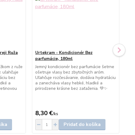
reji Ruža
Urtekram - Kondicionér Bez
Ur
parfumácie, 180ml
pro
ažkom z ruže
Jemný kondicionér bez parfumácie šetrne
Jem
, uľahčuje
ošetruje vlasy bez zbytočných aróm.
upo
áciu bez
Uľahčuje rozčesávanie, dodáva hydratáciu
zmi
adké a
a zanecháva vlasy hebké, hladké a
vla
vetinovou
prirodzene krásne bez zaťaženia. 💚✨
roz
svi
8,30 €
8,
/
ks
šíka
Pridať do košíka