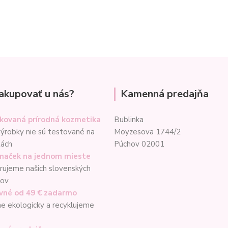
akupovať u nás?
Kamenná predajňa
ikovaná prírodná kozmetika
Bublinka
ýrobky nie sú testované na
Moyzesova 1744/2
tách
Púchov 02001
značek na jednom mieste
ujeme našich slovenských
cov
vné od 49 € zadarmo
e ekologicky a recyklujeme