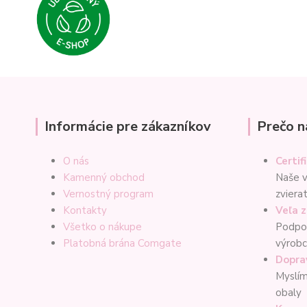
Informácie pre zákazníkov
Prečo n
O nás
Certif
Kamenný obchod
Naše v
Vernostný program
zviera
Kontakty
Veľa 
Všetko o nákupe
Podpor
Platobná brána Comgate
výrob
Dopra
Myslím
obaly