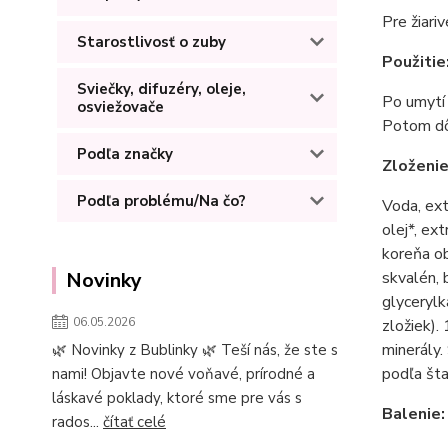
Pre žiari
Starostlivosť o zuby
Použitie
Sviečky, difuzéry, oleje,
Po umytí 
osviežovače
Potom dô
Podľa značky
Zloženie
Podľa problému/Na čo?
Voda, ext
olej*, ex
koreňa ob
Novinky
skvalén, 
glycerylk
06.05.2026
zložiek)
minerály
🌿 Novinky z Bublinky 🌿 Teší nás, že ste s
podľa št
nami! Objavte nové voňavé, prírodné a
láskavé poklady, ktoré sme pre vás s
Balenie:
rados...
čítať celé