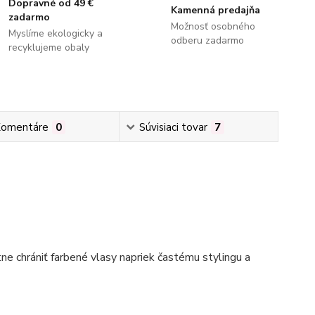
Dopravné od 49 €
Kamenná predajňa
zadarmo
Možnosť osobného
Myslíme ekologicky a
odberu zadarmo
recyklujeme obaly
omentáre
0
Súvisiaci tovar
7
e chrániť farbené vlasy napriek častému stylingu a