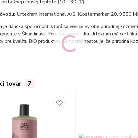
 pri bežnej izbovej teplote (10 – 30 °C)
pôvodu:
Urtekram International A/S, Klostermarken 20, 9550 Ma
m
je dánska spoločnosť, ktorá sa venuje výrobe prírodnej kozmet
gmente v Škandinávii. Prírodná kozmetika Urtekram má certif
y pre kvalitu BIO produktov. Samozrejmosťou je, že prírodná koz
ci tovar
7