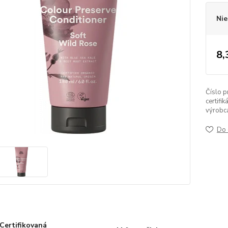
Nie
8,
Číslo p
certifik
výrobc
Do 
Certifikovaná