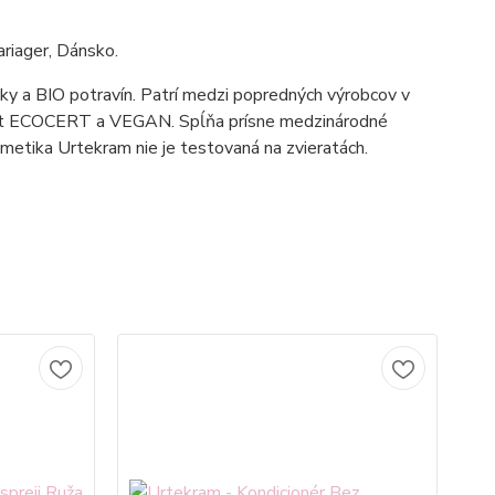
riager, Dánsko.
iky a BIO potravín. Patrí medzi popredných výrobcov v
ikát ECOCERT a VEGAN. Spĺňa prísne medzinárodné
metika Urtekram nie je testovaná na zvieratách.