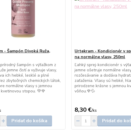
m - Šampón Divoká Ruža,
Urtekram - Kondicionér v sp
na normálne vlasy, 250ml
prírodný šampón s výťažkom z
Ľahký sprej-kondicionér s výť
uže jemne čistí a vyživuje vlasy,
jemne ošetruje normálne vlasy
a ich hebké, lesklé a plné
rozčesávanie a dodáva hydrat
. Bez zbytočných chemických látok,
zaťaženia. Vlasy sú hebké, hl
pre normálne vlasy s jemnou
prirodzene krásne s jemnou k
kvetinovou stopou. 💚🌹
vôňou.🌹💦
8,30 €
s
/
ks
Pridať do košíka
Pridať do ko