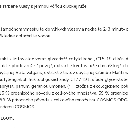
vé farbené vlasy s jemnou vôňou divokej ruže.
:
šampónom vmasírujte do vlhkých vlasov a nechajte 2-3 minúty p
kladne opláchnite vodou.
:
rakt z listov aloe vera*, glycerín**, cetylalkohol, C15-19 alkán,
trakt z plodov ruže šípovej*, extrakt z kvetov ruže damašskej*, o
yčajnej Beta vulgaris, extrakt z listov obyčajnej Crambe Maritima
butylénglykol, fruktooligosacharidy, CI 77491, sľuda, glycerylstea
aprylát, parfum, geraniol, limonén. (* = zložka z ekologického p
. 15 % organického pôvodu z celkového množstva. 59 % organic
. 99 % prírodného pôvodu z celkového množstva. COSMOS ORGAN
andardu COSMOS.
180ml