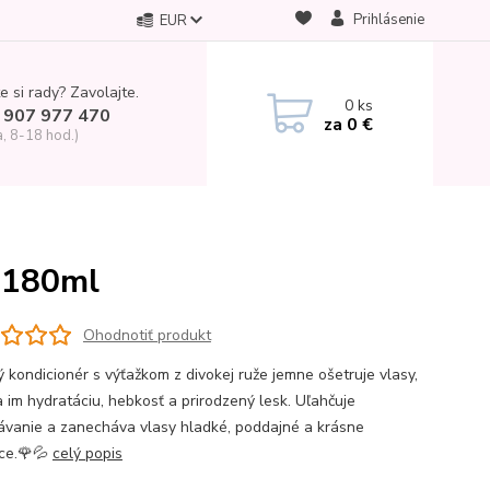
Prihlásenie
EUR
e si rady? Zavolajte.
0
ks
 907 977 470
za
0 €
a, 8-18 hod.)
, 180ml
Ohodnotiť produkt
ý kondicionér s výťažkom z divokej ruže jemne ošetruje vlasy,
 im hydratáciu, hebkosť a prirodzený lesk. Uľahčuje
ávanie a zanecháva vlasy hladké, poddajné a krásne
ce.🌹💦
celý popis