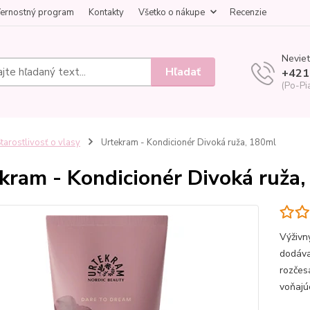
ernostný program
Kontakty
Všetko o nákupe
Recenzie
Neviet
Hľadať
+421
(Po-Pi
tarostlivosť o vlasy
Urtekram - Kondicionér Divoká ruža, 180ml
kram - Kondicionér Divoká ruža
Výživn
dodáva
rozčes
voňajú