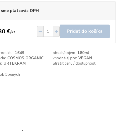
 sme platcovia DPH
30 €
Pridať do košíka
/
ks
roduktu:
1649
obsah/objem:
180ml
ácia:
COSMOS ORGANIC
vhodné aj pre:
VEGAN
a:
URTEKRAM
Strážiť cenu / dostupnosť
obľúbených