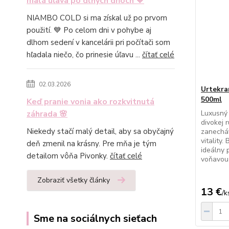
malá úľava po dlhých dňoch 💙
NIAMBO COLD si ma získal už po prvom
použití. 💙 Po celom dni v pohybe aj
dlhom sedení v kancelárii pri počítači som
hľadala niečo, čo prinesie úľavu ...
čítať celé
02.03.2026
Urtekra
500ml
Keď pranie vonia ako rozkvitnutá
záhrada 🌸
Luxusný 
divokej r
Niekedy stačí malý detail, aby sa obyčajný
zanecháv
vitality
deň zmenil na krásny. Pre mňa je tým
ideálny 
detailom vôňa Pivonky.
čítať celé
voňavou 
Zobraziť všetky články
13 €
/
k
Sme na sociálnych sieťach