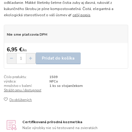
odkladanie. Mäkké štetinky šetrne čistia zuby aj ďasná, rukoväť z
kukuričného škrobu je plne kompostovateľná. Čistá, elegantná a
ekologická starostlivosť o váš úsmev 🌿
celý popis
Nie sme platcovia DPH
6,95 €
/
ks
Pridať do košíka
Číslo produktu:
1509
výrobca:
NFCo
množstvo v balení:
1 ks so stojančekom
Strážiť cenu / dostupnosť
Do obľúbených
Certifikovaná prírodná kozmetika
Naše výrobky nie sú testované na zvieratách