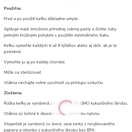
Použitie:
Pred a po použití kefku dôkladne umyte.
Aplikuje malé množstvo prírodnej zubnej pasty a čistite zuby
jemnými krúživými pohybmi s použitím minimálneho tlaku.
Kefku vymeňte každých 6 až 8 týždňov alebo aj skôr, ak je to
potrebné.
Vymeňte ju aj po každej chorobe.
Môže sa sterilizovať.
Vlákna nechajte voľne vyschnúť za prístupu vzduchu.
Zloženie:
Rúčka kefky je vyrobená zo 100 % NON-GMO kukuričného škrobu.
Vlákna sú šetrné k ďasnám vďaka jemnému nylonu.
Stojanček je vyrobený zo živice, obal kefky z recyklovaného
papiera a okienko z kukuričného škrobu bez BPA.