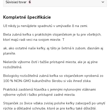
Súvisiaci tovar
6
Kompletné špecifikácie
Už nikdy ju nenájdete spadnutú v umývadle či na zemi.
Biela zubná kefka s praktickým stojančekom je tu pre všetkých,
ktorí majú radi veci na svojom mieste. T
ak, ako ostatné naše kefky, aj táto je šetrná k zubom, ďasnám aj
planéte.
Nielenže výborne čistí i ťažšie prístupné miesta, ale je aj plne
rozložiteľná.
Biologicky rozložiteľná zubná kefka so stojančekom vyrobená zo
100 % NON-GMO kukuričného škrobu si vás ihneď získa.
Praktická zaoblená hlavička s jemnými nylonovými vláknami
výborne vyčistí i ťažko prístupné zadné miesta.
Stojanček zo živice vďaka zvislej polohe kefky zabezpečí po umytí
rýchle a dôkladné schnutie, ktoré je pre kefku také dôležité.