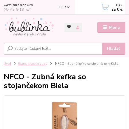
0
ks
+421 907 977 470
EUR
za
0 €
(Po-Pia, 8-18 hod.)
Menu
Hľadať
Úvod
Starostlivosť o zuby
NFCO - Zubná kefka so stojančekom Biela
NFCO - Zubná kefka so
stojančekom Biela