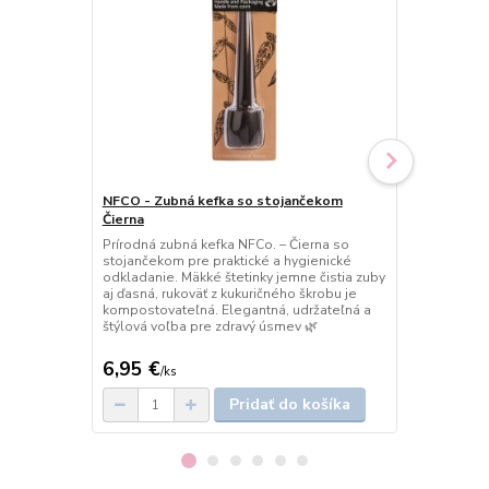
NFCO - Zubná kefka so stojančekom
NFCO - Zubn
Čierna
Mätová
Prírodná zubná kefka NFCo. – Čierna so
Prírodná zub
stojančekom pre praktické a hygienické
stojančekom 
odkladanie. Mäkké štetinky jemne čistia zuby
uskladnenie.
aj ďasná, rukoväť z kukuričného škrobu je
zubom aj ďas
kompostovateľná. Elegantná, udržateľná a
škrobu je ko
štýlová voľba pre zdravý úsmev 🌿
a ekologická
6,95 €
6,95 €
/
ks
/
ks
Pridať do košíka