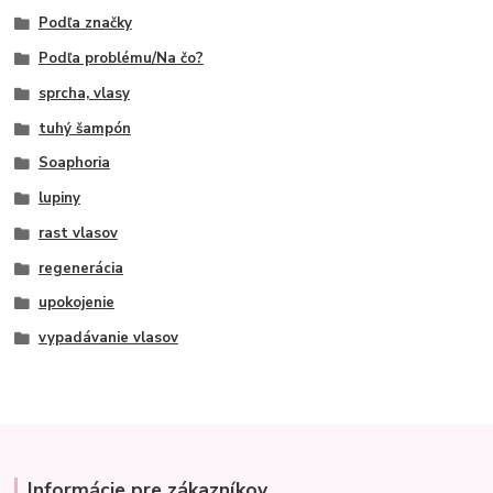
Podľa značky
Podľa problému/Na čo?
sprcha, vlasy
tuhý šampón
Soaphoria
lupiny
rast vlasov
regenerácia
upokojenie
vypadávanie vlasov
Informácie pre zákazníkov