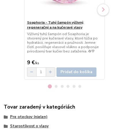
Soaphoria - Tuhý šampón výživný,
Soaphoria -
regeneračný a na kučeravé vlasy
rast a obno
Výživný tuhý šampón od Soaphoria je
Tuhý šampón
stvorený pre kučeravé vlasy, ktoré túžia po
posilnenie v
hydratácii, regenerácii a pružnosti. Jemne
hĺbkovú obno
čistí, posilňuje vlasové vlákno a podporuje
pokožku, pos
prirodzený tvar kučier bez zaťaženia. ♻️💚
vlasom získať
9 €
9 €
/
ks
/
ks
Pridať do košíka
Tovar zaradený v kategóriách
Pre oteckov (nielen)
Starostlivosť o vlasy