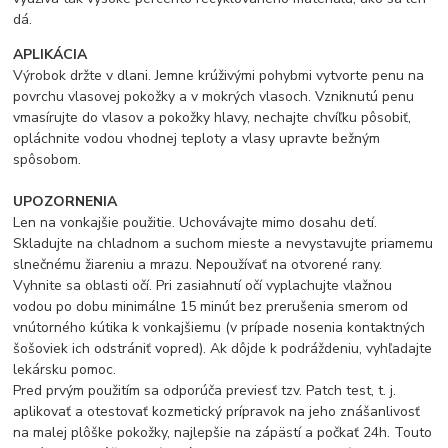
dá.
APLIKÁCIA
Výrobok držte v dlani. Jemne krúživými pohybmi vytvorte penu na
povrchu vlasovej pokožky a v mokrých vlasoch. Vzniknutú penu
vmasírujte do vlasov a pokožky hlavy, nechajte chvíľku pôsobiť,
opláchnite vodou vhodnej teploty a vlasy upravte bežným
spôsobom.
UPOZORNENIA
Len na vonkajšie použitie. Uchovávajte mimo dosahu detí.
Skladujte na chladnom a suchom mieste a nevystavujte priamemu
slnečnému žiareniu a mrazu. Nepoužívať na otvorené rany.
Vyhnite sa oblasti očí. Pri zasiahnutí očí vyplachujte vlažnou
vodou po dobu minimálne 15 minút bez prerušenia smerom od
vnútorného kútika k vonkajšiemu (v prípade nosenia kontaktných
šošoviek ich odstrániť vopred). Ak dôjde k podráždeniu, vyhľadajte
lekársku pomoc.
Pred prvým použitím sa odporúča previesť tzv. Patch test, t. j.
aplikovať a otestovať kozmetický prípravok na jeho znášanlivosť
na malej plôške pokožky, najlepšie na zápästí a počkať 24h. Touto