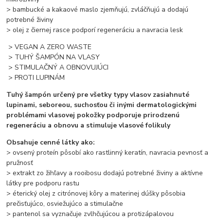
> bambucké a kakaové maslo zjemňujú, zvláčňujú a dodajú
potrebné živiny
> olej z čiernej rasce podporí regeneráciu a navracia lesk
> VEGAN A ZERO WASTE
> TUHÝ ŠAMPÓN NA VLASY
> STIMULAČNÝ A OBNOVUJÚCI
> PROTI LUPINÁM
Tuhý šampón určený pre všetky typy vlasov zasiahnuté
lupinami, seboreou, suchosťou či inými dermatologickými
problémami vlasovej pokožky podporuje prirodzenú
regeneráciu a obnovu a stimuluje vlasové folikuly
Obsahuje cenné látky ako:
> ovsený proteín pôsobí ako rastlinný keratín, navracia pevnosť a
pružnosť
> extrakt zo žihľavy a rooibosu dodajú potrebné živiny a aktívne
látky pre podporu rastu
> éterický olej z citrónovej kôry a materinej dúšky pôsobia
prečisťujúco, osviežujúco a stimulačne
> pantenol sa vyznačuje zvlhčujúcou a protizápalovou