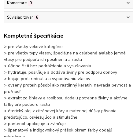
Komentáre
0
Súvisiaci tovar
6
Kompletné špecifikácie
> pre všetky vekové kategórie
> pre všetky typy vlasov, špeciálne na oslabené a/alebo jemné
vlasy pre podporu ich posilnenia a rastu
> účinne čistí bez podráždenia a vysušovania
> hydratuje, posilňuje a dodáva živiny pre podporu obnovy
> bojuje proti rednutiu a vypadávaniu vlasov
> ovsený proteín pôsobí ako rastlinný keratín, navracia pevnosť a
pružnosť
> extrakt zo žihľavy a rooibosu dodajú potrebné živiny a aktívne
látky pre podporu rastu
> éterický olej z citrónovej kôry a materinej dúšky pôsobia
prečisťujúco, osviežujúco a stimulačne
> pantenol upokojuje a zvlhčuje
> špenátový a indigovníkový prášok okrem farby dodajú
mikroživiny