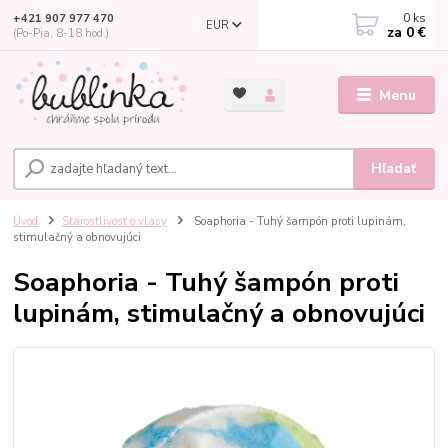
0
ks
+421 907 977 470
EUR
za
0 €
(Po-Pia, 8-18 hod.)
Menu
Hľadať
Úvod
Starostlivosť o vlasy
Soaphoria - Tuhý šampón proti lupinám,
stimulačný a obnovujúci
Soaphoria - Tuhý šampón proti
lupinám, stimulačný a obnovujúci