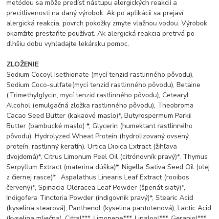
metódou sa môže predísť nástupu alergických reakcií a
precitlivenosti na daný výrobok. Ak po aplikácii sa prejaví
alergická reakcia, povrch pokožky zmyte vlažnou vodou. Výrobok
okamžite prestaňte používať. Ak alergická reakcia pretrvá po
dlhšiu dobu vyhľadajte lekársku pomoc.
ZLOŽENIE
Sodium Cocoyl Isethionate (mycí tenzid rastlinného pôvodu),
Sodium Coco-sulfate(mycí tenzid rastlinného pôvodu), Betaine
(Trimethylglycin, mycí tenzid rastlinného pôvodu), Cetearyl
Alcohol (emulgačná zložka rastlinného pôvodu), Theobroma
Cacao Seed Butter (kakaové maslo)*, Butyrospermum Parkii
Butter (bambucké maslo) *, Glycerin (humektant rastlinného
pôvodu), Hydrolyzed Wheat Protein (hydrolizovaný ovsený
proteín, rastlinný keratín), Urtica Dioica Extract (žihľava
dvojdomá)*, Citrus Limonum Peel Oil (citrónovník pravý)*, Thymus
Serpyllum Extract (materina dúška)*, Nigella Sativa Seed Oil (olej
z čiernej rasce)*, Aspalathus Linearis Leaf Extract (rooibos
červený)*, Spinacia Oleracea Leaf Powder (špenát siatý)*,
Indigofera Tinctoria Powder (indigovník pravý)*, Stearic Acid
(kyselina stearová), Panthenol (kyselina pantotenová), Lactic Acid
(kyselina mliečna), Citral***, Limonene***, Linalool***, Geraniol***