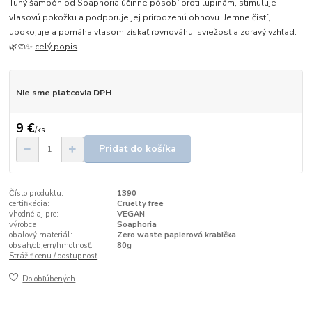
Tuhý šampón od Soaphoria účinne pôsobí proti lupinám, stimuluje
vlasovú pokožku a podporuje jej prirodzenú obnovu. Jemne čistí,
upokojuje a pomáha vlasom získať rovnováhu, sviežosť a zdravý vzhľad.
🌿🧼✨
celý popis
Nie sme platcovia DPH
9 €
/
ks
Pridať do košíka
Číslo produktu:
1390
certifikácia:
Cruelty free
vhodné aj pre:
VEGAN
výrobca:
Soaphoria
obalový materiál:
Zero waste papierová krabička
obsah/objem/hmotnosť:
80g
Strážiť cenu / dostupnosť
Do obľúbených