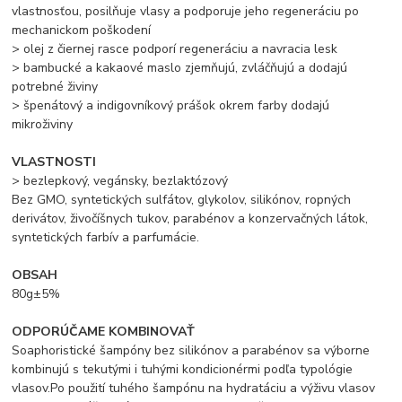
vlastnosťou, posilňuje vlasy a podporuje jeho regeneráciu po
mechanickom poškodení
> olej z čiernej rasce podporí regeneráciu a navracia lesk
> bambucké a kakaové maslo zjemňujú, zvláčňujú a dodajú
potrebné živiny
> špenátový a indigovníkový prášok okrem farby dodajú
mikroživiny
VLASTNOSTI
> bezlepkový, vegánsky, bezlaktózový
Bez GMO, syntetických sulfátov, glykolov, silikónov, ropných
derivátov, živočíšnych tukov, parabénov a konzervačných látok,
syntetických farbív a parfumácie.
OBSAH
80g±5%
ODPORÚČAME KOMBINOVAŤ
Soaphoristické šampóny bez silikónov a parabénov sa výborne
kombinujú s tekutými i tuhými kondicionérmi podľa typológie
vlasov.Po použití tuhého šampónu na hydratáciu a výživu vlasov