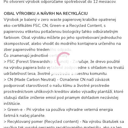
Po otvorení výrobok odporúčame spotrebovať do 12 mesiacov.
OBAL VÝROBKU A NÁVRH NA RECYKLÁCIU
Výrobok je balený v zero waste papierovej krabičke opatrenej
eko-certifikátmi FSC, CN, Green-e a Recycled Content, s
papierovou etiketou potlačenou biologicky ľahko odbúrateľným
farbivom. Obal výrobku môžete po jeho spotrebovaní jednoducho
skompostovať, alebo vhodiť do modrého kontajnera určeného na
zber papierového triedeného odpadu.
Čo znamenajú jednotlivé certifikáty?
> FSC (Forest Stewardship Council) - Zaručuje, že drevo použité
na výrobu papiera bolo vyťažené zodpovedne s ohľadom na trvalú
udržateľnosť lesa, životné prostredie a miestnu komunitu.
> CN (Made Carbon Neutral) - Označenie CN načí záväzok
podporovať starostlivosť o našu klímu a životné prostredie
prostredníctvom uhlíkových kreditov alebo výsadby plantáží, ktoré
sľubujú ďalšie zníženie emisií pod priamym dohľadom nezávislej
inštitúcie.
> Green-e - Pri výrobe sa používa výhradne veterná energia
šetrná k našej planéte.
> Recyklovaný pomer (Recycled content) - Na výrobu škatuliek sa
využíva tak vysoké percento recyklovaného materiálu, ako sa len