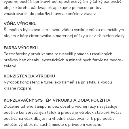
výborne poslúži borákový, ostropestrecový či iný ľahký panenský
olej, z ktorého pár kvapiek aplikujete pomocou prstov
vmasírovaním do pokožky hlavy a končekov vlasov.
VÔŇA VÝROBKU
Šampón s bylinkovo citrusovou vôňou vynikne vďaka esenciálnym
olejom z kôry citrónovníka a materinej dúšky a osvieži nielen vlasy.
FARBA VÝROBKU
Pestrofarebný produkt sme rozveselili pomocou rastlinných
práškov bez obsahu syntetických a minerálnych farbív na modro-
zelený.
KONZISTENCIA VÝROBKU
Výrobok konzistencie tuhej ako kameň sa pri styku s vodou
krásne rozpení.
KONZERVAČNÝ SYSTÉM VÝROBKU A DOBA POUŽITIA
Zloženie tuhého šampónu bez obsahu vodnej fázy nevyžaduje
použitie konzervačných látok a predsa je výrobok stabilný. Počas
používania však dbajte na vhodné skladovanie, t. j. po použití
odložte výrobok na suché miesto s prívodom vzduchu.