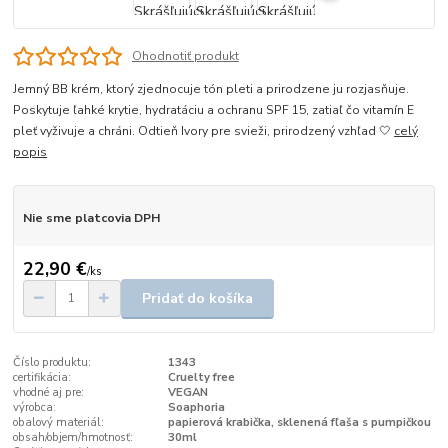
Ohodnotiť produkt
Jemný BB krém, ktorý zjednocuje tón pleti a prirodzene ju rozjasňuje.
Poskytuje ľahké krytie, hydratáciu a ochranu SPF 15, zatiaľ čo vitamín E
pleť vyživuje a chráni. Odtieň Ivory pre svieži, prirodzený vzhľad 🤍
celý
popis
Nie sme platcovia DPH
22,90 €
/
ks
Pridať do košíka
Číslo produktu:
1343
certifikácia:
Cruelty free
vhodné aj pre:
VEGAN
výrobca:
Soaphoria
obalový materiál:
papierová krabička, sklenená fľaša s pumpičkou
obsah/objem/hmotnosť:
30ml