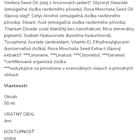
Vinifera Seed Oil (olej z hroznových jadier)*, Glyceryl Stearate
(emulgačná zložka rastlinného pôvodu), Rosa Moschata Seed Oil
(šípový olej)*, Cetyl Alcohol (emulgačná zložka rastlinného
pôvodu), Stearic Acid (emulgačná zložka rastlinného pôvodu),
Titanium Dioxide (oxid titaničitý bez nanofrakcie), Mica (minerálny
pigment), Sodium Hyaluronate (kyselina hyalurónová),
Tocopheryl Acetate (antioxidant, Vitamín E), Ethylhexylglycerin
(konzervačná zložka), Rosa Moschata Seed Extract (šípový
extrakt)*, ***Limonene, ***Linalool, ***Citronellol, ***Geraniol
*certifikovaná organická zložka
***vyskytujúce sa prirodzene v esenciálnych olejoch a prírodných
vôňach.
Vlastnosti:
Obsah
50 ml
VRATNÝ OBAL
áno
DOSTUPNOSŤ
online