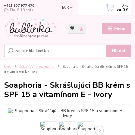
0
ks
+421 907 977 470
EUR
za
0 €
(Po-Pia, 8-18 hod.)
Menu
Hľadať
Úvod
Dekoratívna kozmetika
Soaphoria - Skrášľujúci BB krém s SPF 15
a vitamínom E - Ivory
Soaphoria - Skrášľujúci BB krém s
SPF 15 a vitamínom E - Ivory