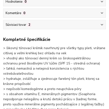
Hodnotenie
0
Komentáre
0
Súvisiaci tovar
2
Kompletné špecifikácie
> šikovný tónovací krémik navrhnutý pre všetky typy pleti, vrátane
citlivej a veľmi krehkej bez ohľadu na vek
> vhodný ako tónovací denný krém so širokospektrálnou
ochranou pred škodlivými UV lúčmi (SPF 15 - stredná ochrana)
> ľahká, nemastná a nelepivá konzistencia s rýchlou
vstrebávateľnosťou
> hydratuje, zvláčňuje a zjednocuje farebný tón pleti, ktorej sa
krásne prispôsobí
> nepôsobí komedogénne a preto neupcháva póry
> s obsahom vitamínu E, minerálnych pigmentov (Soaphoria
nepodporuje nelegálnu a krutú detskú prácu v žiadnej forme,
preto využíva minerálne pigmenty pochádzajúce z legálnej ťažby.)