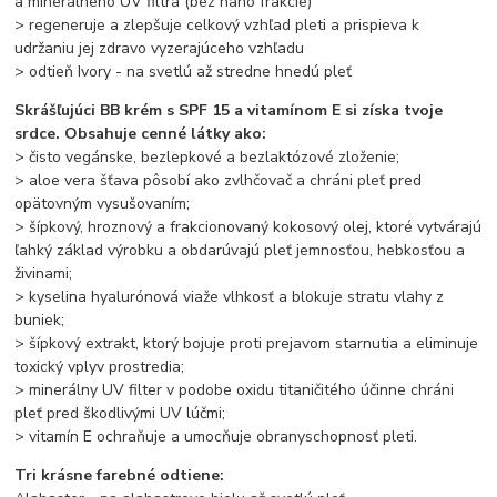
a minerálneho UV filtra (bez nano frakcie)
> regeneruje a zlepšuje celkový vzhľad pleti a prispieva k
udržaniu jej zdravo vyzerajúceho vzhľadu
> odtieň Ivory - na svetlú až stredne hnedú pleť
Skrášľujúci BB krém s SPF 15 a vitamínom E si získa tvoje
srdce. Obsahuje cenné látky ako:
> čisto vegánske, bezlepkové a bezlaktózové zloženie;
> aloe vera šťava pôsobí ako zvlhčovač a chráni pleť pred
opätovným vysušovaním;
> šípkový, hroznový a frakcionovaný kokosový olej, ktoré vytvárajú
ľahký základ výrobku a obdarúvajú pleť jemnosťou, hebkosťou a
živinami;
> kyselina hyalurónová viaže vlhkosť a blokuje stratu vlahy z
buniek;
> šípkový extrakt, ktorý bojuje proti prejavom starnutia a eliminuje
toxický vplyv prostredia;
> minerálny UV filter v podobe oxidu titaničitého účinne chráni
pleť pred škodlivými UV lúčmi;
> vitamín E ochraňuje a umocňuje obranyschopnosť pleti.
Tri krásne farebné odtiene: