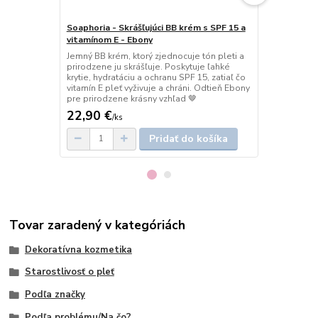
Soaphoria - Skrášľujúci BB krém s SPF 15 a
Soaphoria - 
vitamínom E - Ebony
vitamínom E
Jemný BB krém, ktorý zjednocuje tón pleti a
Jemný BB kré
prirodzene ju skrášľuje. Poskytuje ľahké
dodáva jej p
krytie, hydratáciu a ochranu SPF 15, zatiaľ čo
krytie, hydra
vitamín E pleť vyživuje a chráni. Odtieň Ebony
vitamín E ple
pre prirodzene krásny vzhľad 🤎
Alabaster pr
22,90 €
22,90 €
/
ks
/
k
Pridať do košíka
Tovar zaradený v kategóriách
Dekoratívna kozmetika
Starostlivosť o pleť
Podľa značky
Podľa problému/Na čo?