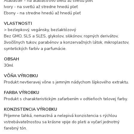
Alabaster - na alabastrovo bielu až svetlú pleť
Ivory - na svetlú až stredne hnedú pleť
Ebony - na stredne hnedú až hnedú pleť
VLASTNOSTI
> bezlepkový, vegánsky, bezlaktózový
Bez GMO, SLS a SLES, glykolov, silikónov, ropných derivátov,
živočíšnych tukov, parabénov a konzervačných látok, mikroplastov,
syntetických farbív a parfumácie.
OBSAH
30ml
VÔŇA VÝROBK
U
Produkt nevtieravej vône s jemným nádychom šípkového extraktu.
FARBA VÝROBKU
Produkt s charakteristickým zafarbením v odtieňoch telovej farby.
KONZISTENCIA VÝROBKU
Príjemne ľahká, nemastná a nelepivá konzistencia s rýchlou
vstrebávateľnosťou sa krásne vpije do pleti a vyčarí jednotný
farebný tón.