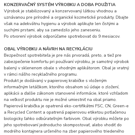
KONZERVAČNÝ SYSTÉM VÝROBKU A DOBA POUŽITIA
Výrobok je stabilizovaný a konzervovaný látkou vhodnou a
uznávanou pre prírodné a organické kozmetické produkty. Dbajte
však na adekvátnu hygienu a výrobok aplikujte len čistými a
suchými prstami, aby sa zamedzilo jeho zaneseniu.
Po otvorení výrobok odporúčame spotrebovať do 9 mesiacov.
OBAL VÝROBKU A NÁVRH NA RECYKLÁCIU
Bezpečnosť spotrebiteľa je pre nás prvoradá, preto, a tiež pre
zabezpečenie komfortu pri používaní výrobku, je samotný výrobok
balený v sklenenom obale s vhodným aplikátorom. Obal je vratný
v rámci nášho recyklačného programu.
Produkt je dodávaný v papierovej krabičke s vloženým
informačným letáčikom, ktorého obsahom sú údaje o zložení,
aplikácii a ďalšie zákonom stanovené informácie, ktoré vzhľadom
na veľkosť produktu nie je možné umiestniť na obal priamo.
Papierová krabička je opatrená eko-certifikátmi FSC, CN, Green-e
a Recycled Content a opatrená papierovou etiketou potlačenou
biologicky ľahko odbúrateľným farbivom. Obal výrobku môžete po
jeho spotrebovaní jednoducho skompostovať, alebo vhodiť do
modrého kontajnera určeného na zber papierového triedeného