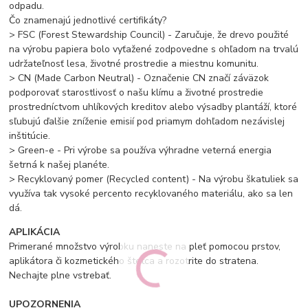
odpadu.
Čo znamenajú jednotlivé certifikáty?
> FSC (Forest Stewardship Council) - Zaručuje, že drevo použité
na výrobu papiera bolo vyťažené zodpovedne s ohľadom na trvalú
udržateľnosť lesa, životné prostredie a miestnu komunitu.
> CN (Made Carbon Neutral) - Označenie CN značí záväzok
podporovať starostlivosť o našu klímu a životné prostredie
prostredníctvom uhlíkových kreditov alebo výsadby plantáží, ktoré
sľubujú ďalšie zníženie emisií pod priamym dohľadom nezávislej
inštitúcie.
> Green-e - Pri výrobe sa používa výhradne veterná energia
šetrná k našej planéte.
> Recyklovaný pomer (Recycled content) - Na výrobu škatuliek sa
využíva tak vysoké percento recyklovaného materiálu, ako sa len
dá.
APLIKÁCIA
Primerané množstvo výrobku naneste na pleť pomocou prstov,
aplikátora či kozmetického štetca a rozotrite do stratena.
Nechajte plne vstrebať.
UPOZORNENIA