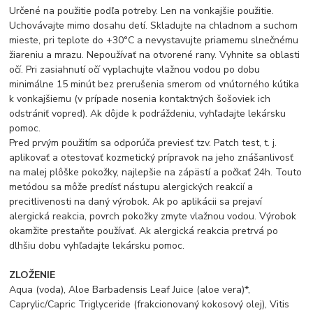
Určené na použitie podľa potreby. Len na vonkajšie použitie.
Uchovávajte mimo dosahu detí. Skladujte na chladnom a suchom
mieste, pri teplote do +30°C a nevystavujte priamemu slnečnému
žiareniu a mrazu. Nepoužívať na otvorené rany. Vyhnite sa oblasti
očí. Pri zasiahnutí očí vyplachujte vlažnou vodou po dobu
minimálne 15 minút bez prerušenia smerom od vnútorného kútika
k vonkajšiemu (v prípade nosenia kontaktných šošoviek ich
odstrániť vopred). Ak dôjde k podráždeniu, vyhľadajte lekársku
pomoc.
Pred prvým použitím sa odporúča previesť tzv. Patch test, t. j.
aplikovať a otestovať kozmetický prípravok na jeho znášanlivosť
na malej plôške pokožky, najlepšie na zápästí a počkať 24h. Touto
metódou sa môže predísť nástupu alergických reakcií a
precitlivenosti na daný výrobok. Ak po aplikácii sa prejaví
alergická reakcia, povrch pokožky zmyte vlažnou vodou. Výrobok
okamžite prestaňte používať. Ak alergická reakcia pretrvá po
dlhšiu dobu vyhľadajte lekársku pomoc.
ZLOŽENIE
Aqua (voda), Aloe Barbadensis Leaf Juice (aloe vera)*,
Caprylic/Capric Triglyceride (frakcionovaný kokosový olej), Vitis