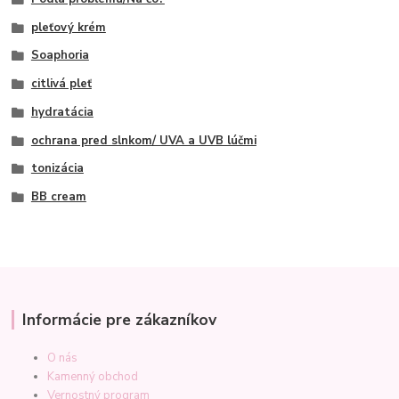
pleťový krém
Soaphoria
citlivá pleť
hydratácia
ochrana pred slnkom/ UVA a UVB lúčmi
tonizácia
BB cream
Informácie pre zákazníkov
O nás
Kamenný obchod
Vernostný program