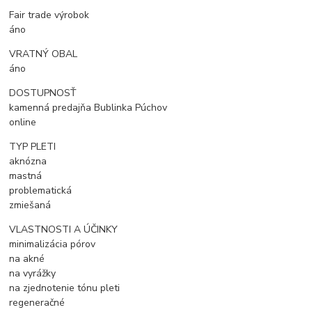
Fair trade výrobok
áno
VRATNÝ OBAL
áno
DOSTUPNOSŤ
kamenná predajňa Bublinka Púchov
online
TYP PLETI
aknózna
mastná
problematická
zmiešaná
VLASTNOSTI A ÚČINKY
minimalizácia pórov
na akné
na vyrážky
na zjednotenie tónu pleti
regeneračné