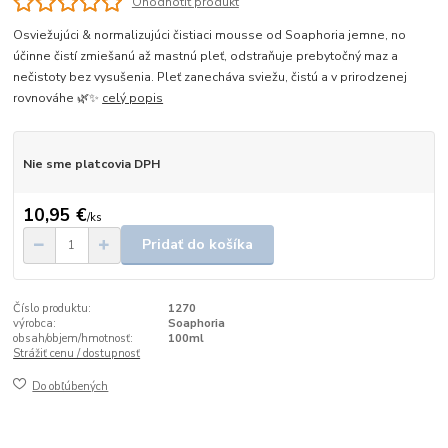
Ohodnotiť produkt
Osviežujúci & normalizujúci čistiaci mousse od Soaphoria jemne, no
účinne čistí zmiešanú až mastnú pleť, odstraňuje prebytočný maz a
nečistoty bez vysušenia. Pleť zanecháva sviežu, čistú a v prirodzenej
rovnováhe 🌿✨
celý popis
Nie sme platcovia DPH
10,95 €
/
ks
Pridať do košíka
Číslo produktu:
1270
výrobca:
Soaphoria
obsah/objem/hmotnosť:
100ml
Strážiť cenu / dostupnosť
Do obľúbených