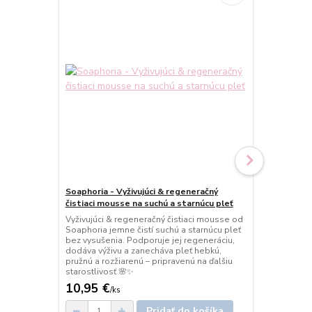
Soaphoria - Vyživujúci & regeneračný
Soaphoria -
čistiaci mousse na suchú a starnúcu pleť
čistiaci mou
Vyživujúci & regeneračný čistiaci mousse od
Hydratačný &
Soaphoria jemne čistí suchú a starnúcu pleť
Soaphoria je
bez vysušenia. Podporuje jej regeneráciu,
pleť bez pod
dodáva výživu a zanecháva pleť hebkú,
upokojuje a 
pružnú a rozžiarenú – pripravenú na ďalšiu
prirodzenej 
starostlivosť 🌸✨
každodenné 
10,95 €
10,95 €
/
ks
/
k
Pridať do košíka