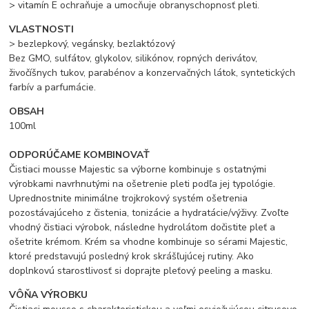
> vitamín E ochraňuje a umocňuje obranyschopnosť pleti.
VLASTNOSTI
> bezlepkový, vegánsky, bezlaktózový
Bez GMO, sulfátov, glykolov, silikónov, ropných derivátov,
živočíšnych tukov, parabénov a konzervačných látok, syntetických
farbív a parfumácie.
OBSAH
100ml
ODPORÚČAME KOMBINOVAŤ
Čistiaci mousse Majestic sa výborne kombinuje s ostatnými
výrobkami navrhnutými na ošetrenie pleti podľa jej typológie.
Uprednostnite minimálne trojkrokový systém ošetrenia
pozostávajúceho z čistenia, tonizácie a hydratácie/výživy. Zvoľte
vhodný čistiaci výrobok, následne hydrolátom dočistite pleť a
ošetrite krémom. Krém sa vhodne kombinuje so sérami Majestic,
ktoré predstavujú posledný krok skrášľujúcej rutiny. Ako
doplnkovú starostlivosť si doprajte pleťový peeling a masku.
VÔŇA VÝROBKU