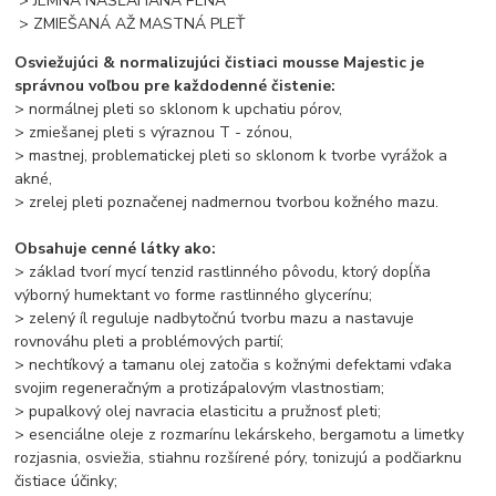
> JEMNÁ NAŠĽAHANÁ PENA
> ZMIEŠANÁ AŽ MASTNÁ PLEŤ
Osviežujúci & normalizujúci čistiaci mousse Majestic je
správnou voľbou pre každodenné čistenie:
> normálnej pleti so sklonom k upchatiu pórov,
> zmiešanej pleti s výraznou T - zónou,
> mastnej, problematickej pleti so sklonom k tvorbe vyrážok a
akné,
> zrelej pleti poznačenej nadmernou tvorbou kožného mazu.
Obsahuje cenné látky ako:
> základ tvorí mycí tenzid rastlinného pôvodu, ktorý dopĺňa
výborný humektant vo forme rastlinného glycerínu;
> zelený íl reguluje nadbytočnú tvorbu mazu a nastavuje
rovnováhu pleti a problémových partií;
> nechtíkový a tamanu olej zatočia s kožnými defektami vďaka
svojim regeneračným a protizápalovým vlastnostiam;
> pupalkový olej navracia elasticitu a pružnosť pleti;
> esenciálne oleje z rozmarínu lekárskeho, bergamotu a limetky
rozjasnia, osviežia, stiahnu rozšírené póry, tonizujú a podčiarknu
čistiace účinky;