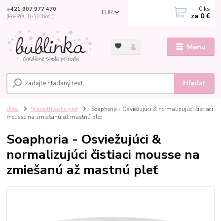
0
ks
+421 907 977 470
EUR
za
0 €
(Po-Pia, 8-18 hod.)
Menu
Hľadať
Úvod
Starostlivosť o pleť
Soaphoria - Osviežujúci & normalizujúci čistiaci
mousse na zmiešanú až mastnú pleť
Soaphoria - Osviežujúci &
normalizujúci čistiaci mousse na
zmiešanú až mastnú pleť