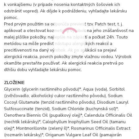
k vonkajšiemu (v prípade nosenia kontaktných šošoviek ich
odstrániť vopred). Ak dôjde k podráždeniu, vyhľadajte lekársku
pomoc.
Pred prvým použitím sa odporúča previesť tzv. Patch test, t. j.
aplikovať a otestovať kozmetický výrobok na jeho znášanlivosť na
malej plôške pokožky, najlepšie na zápästí a počkať 24h. Touto
metódou sa môže predísť nástupu alergických reakcií a
precitlivenosti na daný výrobok. Ak po aplikácii sa prejaví
alergická reakcia, povrch pokožky zmyte vlažnou vodou. Výrobok
okamžite prestaňte používať. Ak alergická reakcia pretrvá po
dlhšiu dobu vyhľadajte lekársku pomoc.
ZLOŽENIE
Glycerin (glycerín rastlinného pôvodu)*, Aqua (voda), Sorbitol
(zvlhčovadlo, alkoholický cukor rastlinného pôvodu), Sodium
Cocoyl Glutamate (tenzid rastlinného pôvodu), Disodium Lauryl
Sulfosuccinate (tenzid), Sodium Chloride (kuchynská soľ)*,
Oenothera Biennis Oil (pupalkový olej)*, Calendula Officinalis Oil
(nechtík lekársky)*, Calophyllum Inophyllum Seed Oil (tamanu
olej)*, Montmorillonite (zelený íl)*, Rosmarinus Officinalis Extract
(rozmarín lekársky)*, Origanum Vulgare Leaf Oil (pamajorán