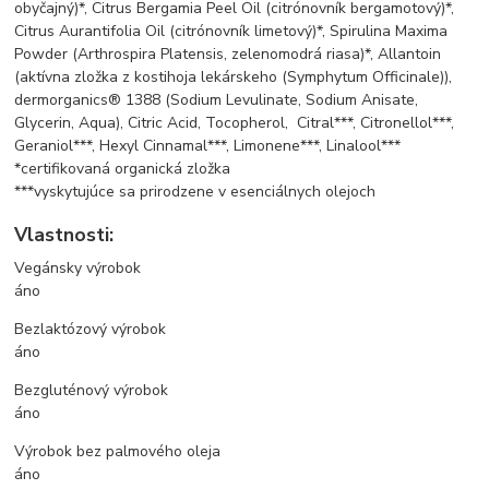
obyčajný)*, Citrus Bergamia Peel Oil (citrónovník bergamotový)*,
Citrus Aurantifolia Oil (citrónovník limetový)*, Spirulina Maxima
Powder (Arthrospira Platensis, zelenomodrá riasa)*, Allantoin
(aktívna zložka z kostihoja lekárskeho (Symphytum Officinale)),
dermorganics® 1388 (Sodium Levulinate, Sodium Anisate,
Glycerin, Aqua), Citric Acid, Tocopherol, Citral***, Citronellol***,
Geraniol***, Hexyl Cinnamal***, Limonene***, Linalool***
*certifikovaná organická zložka
***vyskytujúce sa prirodzene v esenciálnych olejoch
Vlastnosti:
Vegánsky výrobok
áno
Bezlaktózový výrobok
áno
Bezgluténový výrobok
áno
Výrobok bez palmového oleja
áno