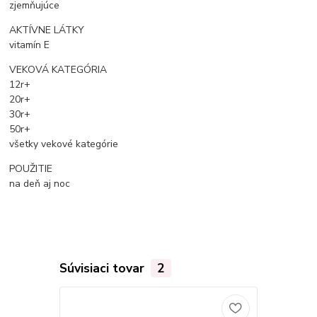
zjemňujúce
AKTÍVNE LÁTKY
vitamín E
VEKOVÁ KATEGÓRIA
12r+
20r+
30r+
50r+
všetky vekové kategórie
POUŽITIE
na deň aj noc
Súvisiaci tovar
2