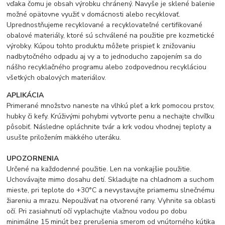
vďaka čomu je obsah výrobku chránený. Navyše je sklené balenie
možné opätovne využiť v domácnosti alebo recyklovať.
Uprednostňujeme recyklované a recyklovateľné certifikované
obalové materiály, ktoré sú schválené na použitie pre kozmetické
výrobky. Kúpou tohto produktu môžete prispieť k znižovaniu
nadbytočného odpadu aj vy a to jednoducho zapojením sa do
nášho recyklačného programu alebo zodpovednou recykláciou
všetkých obalových materiálov.
APLIKÁCIA
Primerané množstvo naneste na vlhkú pleť a krk pomocou prstov,
hubky či kefy. Krúživými pohybmi vytvorte penu a nechajte chvíľku
pôsobiť. Následne opláchnite tvár a krk vodou vhodnej teploty a
usušte priložením mäkkého uteráku.
UPOZORNENIA
Určené na každodenné použitie. Len na vonkajšie použitie.
Uchovávajte mimo dosahu detí. Skladujte na chladnom a suchom
mieste, pri teplote do +30°C a nevystavujte priamemu slnečnému
žiareniu a mrazu. Nepoužívať na otvorené rany. Vyhnite sa oblasti
očí. Pri zasiahnutí očí vyplachujte vlažnou vodou po dobu
minimálne 15 minút bez prerušenia smerom od vnútorného kútika