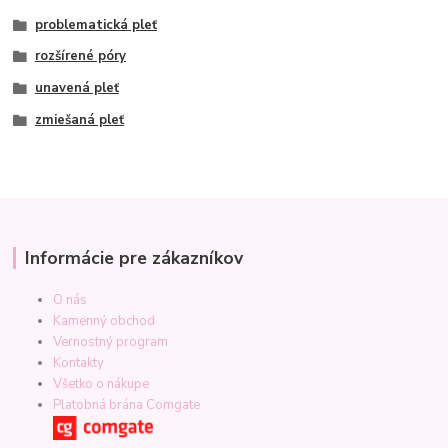
problematická pleť
rozšírené póry
unavená pleť
zmiešaná pleť
Informácie pre zákazníkov
O nás
Kamenný obchod
Vernostný program
Kontakty
Všetko o nákupe
Platobná brána Comgate