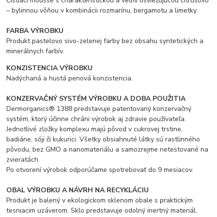
Čistiaci mousse s charakteristickou a veľmi osviežujúcou citrusovo
– bylinnou vôňou v kombinácii rozmarínu, bergamotu a limetky.
FARBA VÝROBKU
Produkt pastelovo sivo-zelenej farby bez obsahu syntetických a
minerálnych farbív.
KONZISTENCIA VÝROBKU
Nadýchaná a hustá penová konzistencia.
KONZERVAČNÝ SYSTÉM VÝROBKU A DOBA POUŽITIA
Dermorganics® 1388 predstavuje patentovaný konzervačný
systém, ktorý účinne chráni výrobok aj zdravie používateľa.
Jednotlivé zložky komplexu majú pôvod v cukrovej trstine,
badiáne, sóji či kukurici. Všetky obsiahnuté látky sú rastlinného
pôvodu, bez GMO a nanomateriálu a samozrejme netestované na
zvieratách.
Po otvorení výrobok odporúčame spotrebovať do 9 mesiacov.
OBAL VÝROBKU A NÁVRH NA RECYKLÁCIU
Produkt je balený v ekologickom sklenom obale s praktickým
tesniacim uzáverom. Sklo predstavuje odolný inertný materiál,