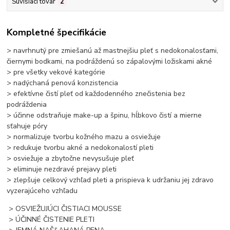
Súvisiaci tovar
2
Kompletné špecifikácie
> navrhnutý pre zmiešanú až mastnejšiu pleť s nedokonalosťami,
čiernymi bodkami, na podráždenú so zápalovými ložiskami akné
> pre všetky vekové kategórie
> nadýchaná penová konzistencia
> efektívne čistí pleť od každodenného znečistenia bez
podráždenia
> účinne odstraňuje make-up a špinu, hĺbkovo čistí a mierne
sťahuje póry
> normalizuje tvorbu kožného mazu a osviežuje
> redukuje tvorbu akné a nedokonalostí pleti
> osviežuje a zbytočne nevysušuje pleť
> eliminuje nezdravé prejavy pleti
> zlepšuje celkový vzhľad pleti a prispieva k udržaniu jej zdravo
vyzerajúceho vzhľadu
> OSVIEŽUJÚCI ČISTIACI MOUSSE
> ÚČINNÉ ČISTENIE PLETI