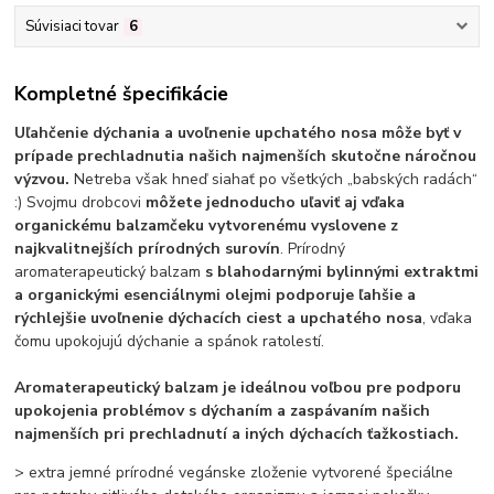
Súvisiaci tovar
6
Kompletné špecifikácie
Uľahčenie dýchania a uvoľnenie upchatého nosa môže byť v
prípade prechladnutia našich najmenších skutočne náročnou
výzvou.
Netreba však hneď siahať po všetkých „babských radách“
:) Svojmu drobcovi
môžete jednoducho uľaviť aj vďaka
organickému balzamčeku vytvorenému vyslovene z
najkvalitnejších prírodných surovín
. Prírodný
aromaterapeutický balzam
s blahodarnými bylinnými extraktmi
a organickými esenciálnymi olejmi podporuje ľahšie a
rýchlejšie uvoľnenie dýchacích ciest a upchatého nosa
, vďaka
čomu upokojujú dýchanie a spánok ratolestí.
Aromaterapeutický balzam je ideálnou voľbou pre podporu
upokojenia problémov s dýchaním a zaspávaním našich
najmenších pri prechladnutí a iných dýchacích ťažkostiach.
> extra jemné prírodné vegánske zloženie vytvorené špeciálne