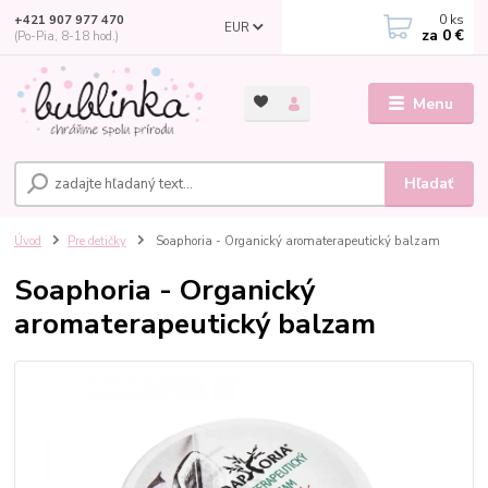
0
ks
+421 907 977 470
EUR
za
0 €
(Po-Pia, 8-18 hod.)
Menu
Hľadať
Úvod
Pre detičky
Soaphoria - Organický aromaterapeutický balzam
Soaphoria - Organický
aromaterapeutický balzam