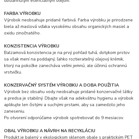
obsiahnutým esenciálnym olejom.
FARBA VÝROBKU
Výrobok neobsahuje pridané farbivá. Farba výrobku je prirodzene
biela až maslová vďaka vysokému obsahu organických masiel a
oxidu zinočnatého.
KONZISTENCIA VÝROBKU
Balzamová konzistencia je na prvý pohľad tuhá, dotykom prstov
sa však mení na poddajný, ľahko roztierateľný olejový krémik,
ktorý na pokožke zanecháva veľmi jemnú, ale účinnú ochrannú
vrstvičku.
KONZERVAČNÝ SYSTÉM VÝROBKU A DOBA POUŽITIA
Výrobok bez obsahu vody neobsahuje pridané konzervačné látky
a predsa je stabilný. Dbajte však na adekvátnu hygienu a výrobok
aplikujte len čistými a suchými prstami, aby sa zamedzilo jeho
zaneseniu.
Po otvorení odporúčame výrobok spotrebovať do 9 mesiacov.
OBAL VÝROBKU A NÁVRH NA RECYKLÁCIU
Produkt je balený v ekologickom sklenom obale s praktickým PET