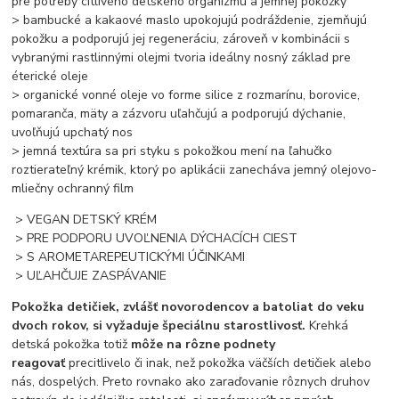
pre potreby citlivého detského organizmu a jemnej pokožky
> bambucké a kakaové maslo upokojujú podráždenie, zjemňujú
pokožku a podporujú jej regeneráciu, zároveň v kombinácii s
vybranými rastlinnými olejmi tvoria ideálny nosný základ pre
éterické oleje
> organické vonné oleje vo forme silice z rozmarínu, borovice,
pomaranča, mäty a zázvoru uľahčujú a podporujú dýchanie,
uvoľňujú upchatý nos
> jemná textúra sa pri styku s pokožkou mení na ľahučko
roztierateľný krémik, ktorý po aplikácii zanecháva jemný olejovo-
mliečny ochranný film
> VEGAN DETSKÝ KRÉM
> PRE PODPORU UVOĽNENIA DÝCHACÍCH CIEST
> S AROMETAREPEUTICKÝMI ÚČINKAMI
> UĽAHČUJE ZASPÁVANIE
Pokožka detičiek, zvlášť novorodencov a batoliat do veku
dvoch rokov, si vyžaduje špeciálnu starostlivosť.
Krehká
detská pokožka totiž
môže na rôzne podnety
reagovať
precitlivelo či inak, než pokožka väčších detičiek alebo
nás, dospelých. Preto rovnako ako zaraďovanie rôznych druhov