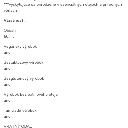
***vyskytujúce sa prirodzene v esenciálnych olejoch a prírodných
vôňach.
Vlastnosti:
Obsah
50 ml
Vegánsky výrobok
áno
Bezlaktózový výrobok
áno
Bezgluténový výrobok
áno
Výrobok bez palmového oleja
áno
Fair trade výrobok
áno
VRATNÝ OBAL