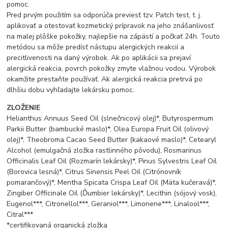
pomoc.
Pred prvým použitím sa odporúča previesť tzv. Patch test, t. j.
aplikovať a otestovať kozmetický prípravok na jeho znášanlivosť
na malej plôške pokožky, najlepšie na zápästí a počkať 24h. Touto
metódou sa môže predísť nástupu alergických reakcií a
precitlivenosti na daný výrobok. Ak po aplikácii sa prejaví
alergická reakcia, povrch pokožky zmyte vlažnou vodou. Výrobok
okamžite prestaňte používať. Ak alergická reakcia pretrvá po
dlhšiu dobu vyhľadajte lekársku pomoc.
ZLOŽENIE
Helianthus Annuus Seed Oil (slnečnicový olej)*, Butyrospermum
Parkii Butter (bambucké maslo)*, Olea Europa Fruit Oil (olivový
olej)*, Theobroma Cacao Seed Butter (kakaové maslo)*, Cetearyl
Alcohol (emulgačná zložka rastlinného pôvodu), Rosmarinus
Officinalis Leaf Oil (Rozmarín lekársky)*, Pinus Sylvestris Leaf Oil
(Borovica lesná)*, Citrus Sinensis Peel Oil (Citrónovník
pomarančový)*, Mentha Spicata Crispa Leaf Oil (Mäta kučeravá)*,
Zingiber Officinale Oil (Ďumbier lekársky)*, Lecithin (sójový vosk),
Eugenol***, Citronellol***, Geraniol***, Limonene***, Linalool***,
Citral***
*certifikovaná organická zložka