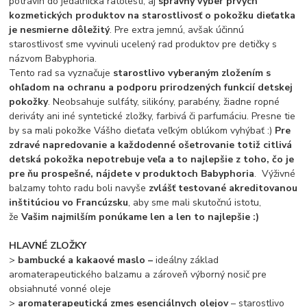
potravín do jedálnička ratolesti, aj
správny výber prvých
kozmetických produktov na starostlivosť o pokožku dieťatka
je nesmierne dôležitý
. Pre extra jemnú, avšak účinnú
starostlivosť sme vyvinuli ucelený rad produktov pre detičky s
názvom Babyphoria.
Tento rad sa vyznačuje
starostlivo vyberaným zložením s
ohľadom na ochranu a podporu prirodzených funkcií detskej
pokožky
. Neobsahuje sulfáty, silikóny, parabény, žiadne ropné
deriváty ani iné syntetické zložky, farbivá či parfumáciu. Presne tie
by sa mali pokožke Vášho dieťaťa veľkým oblúkom vyhýbať :)
Pre
zdravé napredovanie a každodenné ošetrovanie totiž citlivá
detská pokožka nepotrebuje veľa a to najlepšie z toho, čo je
pre ňu prospešné, nájdete v produktoch Babyphoria
. Výživné
balzamy tohto radu boli navyše
zvlášť testované akreditovanou
inštitúciou vo Francúzsku
, aby sme mali skutočnú istotu,
že
Vašim najmilším ponúkame len a len to najlepšie :)
HLAVNÉ ZLOŽKY
>
bambucké a kakaové maslo –
ideálny základ
aromaterapeutického balzamu a zároveň výborný nosič pre
obsiahnuté vonné oleje
>
aromaterapeutická zmes esenciálnych olejov
– starostlivo