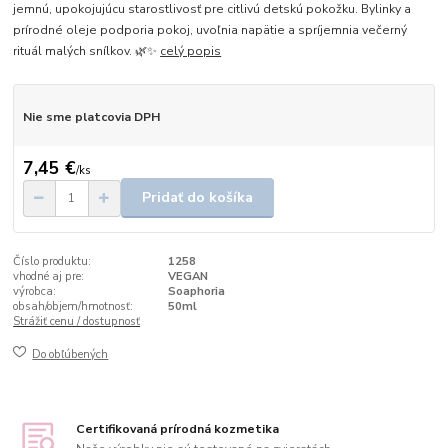
jemnú, upokojujúcu starostlivosť pre citlivú detskú pokožku. Bylinky a
prírodné oleje podporia pokoj, uvoľnia napätie a spríjemnia večerný
rituál malých snílkov. 🌿✨
celý popis
Nie sme platcovia DPH
7,45 €
/
ks
Pridať do košíka
Číslo produktu:
1258
vhodné aj pre:
VEGAN
výrobca:
Soaphoria
obsah/objem/hmotnosť:
50ml
Strážiť cenu / dostupnosť
Do obľúbených
Certifikovaná prírodná kozmetika