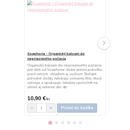
Soaphoria - Organický balzam do
Soaphoria -
nepriaznivého počasia
precitliven
Organický balzam do nepriaznivého počasia
Organický ba
pre deti od Soaphorie chráni jemnú pokožku
podráždenú 
pred vetrom, chladom aj suchom. Bohaté
jemne upokoj
prírodné zložky vytvárajú ochranný film, ktorý
kožnú bariéru
vyživuje a upokojuje. Ideálny spoločník na
zmierňujú za
zimné aj veterné dni. ❄️✨
starostlivosť
10,90 €
11,90 €
/
ks
/
k
Pridať do košíka