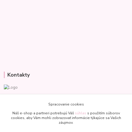
Kontakty
Veronika
+421 907 977 470
Spracovanie cookies
(Po-Pia, 8-18 hod.)
Náš e-shop a partneri potrebujú Váš
súhlas
s použitím súborov
cookies, aby Vám mohli zobrazovať informácie týkajúce sa Vašich
bublinkapu@gmail.com
záujmov.