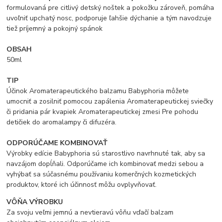
formulovaná pre citlivý detský noštek a pokožku zároveň, pomáha
uvoľniť upchatý nosc, podporuje ľahšie dýchanie a tým navodzuje
tiež príjemný a pokojný spánok
OBSAH
50ml
TIP
Účinok Aromaterapeutického balzamu Babyphoria môžete
umocniť a zosilniť pomocou zapálenia Aromaterapeutickej sviečky
či pridania pár kvapiek Aromaterapeutickej zmesi Pre pohodu
detičiek do aromalampy či difuzéra.
ODPORÚČAME KOMBINOVAŤ
Výrobky edície Babyphoria sú starostlivo navrhnuté tak, aby sa
navzájom dopĺňali. Odporúčame ich kombinovať medzi sebou a
vyhýbať sa súčasnému používaniu komerčných kozmetických
produktov, ktoré ich účinnosť môžu ovplyvňovať.
VÔŇA VÝROBKU
Za svoju veľmi jemnú a nevtieravú vôňu vďačí balzam