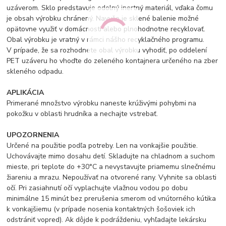
uzáverom. Sklo predstavuje odolný inertný materiál, vďaka čomu
je obsah výrobku chránený. Navyše je sklené balenie možné
opätovne využiť v domácnosti alebo plnohodnotne recyklovať.
Obal výrobku je vratný v rámci nášho recyklačného programu.
V prípade, že sa rozhodnete obal výrobku vyhodiť, po oddelení
PET uzáveru ho vhoďte do zeleného kontajnera určeného na zber
skleného odpadu.
APLIKÁCIA
Primerané množstvo výrobku naneste krúživými pohybmi na
pokožku v oblasti hrudníka a nechajte vstrebať.
UPOZORNENIA
Určené na použitie podľa potreby. Len na vonkajšie použitie.
Uchovávajte mimo dosahu detí. Skladujte na chladnom a suchom
mieste, pri teplote do +30°C a nevystavujte priamemu slnečnému
žiareniu a mrazu. Nepoužívať na otvorené rany. Vyhnite sa oblasti
očí. Pri zasiahnutí očí vyplachujte vlažnou vodou po dobu
minimálne 15 minút bez prerušenia smerom od vnútorného kútika
k vonkajšiemu (v prípade nosenia kontaktných šošoviek ich
odstrániť vopred). Ak dôjde k podráždeniu, vyhľadajte lekársku