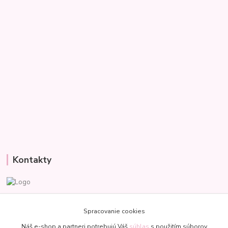
Kontakty
Veronika
+421 907 977 470
Spracovanie cookies
(Po-Pia, 8-18 hod.)
Náš e-shop a partneri potrebujú Váš
súhlas
s použitím súborov