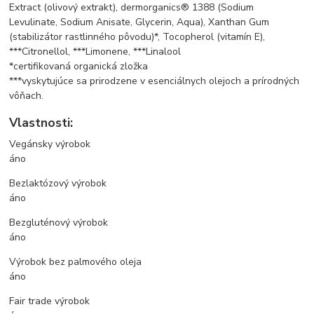
Extract (olivový extrakt), dermorganics® 1388 (Sodium
Levulinate, Sodium Anisate, Glycerin, Aqua), Xanthan Gum
(stabilizátor rastlinného pôvodu)*, Tocopherol (vitamín E),
***Citronellol, ***Limonene, ***Linalool
*certifikovaná organická zložka
***vyskytujúce sa prirodzene v esenciálnych olejoch a prírodných
vôňach.
Vlastnosti:
Vegánsky výrobok
áno
Bezlaktózový výrobok
áno
Bezgluténový výrobok
áno
Výrobok bez palmového oleja
áno
Fair trade výrobok