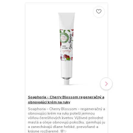
Soaphoria - Cherry Blossom regeneračný a
Soaphoria - 
obnovujúci krém na ruky
krém na ruk
Soaphoria – Cherry Blossom – regeneračný a
Soaphoria – 
obnovujúci krém na ruky poteší jemnou
krém na ruky
vôňou čerešňových kvetov. Výživné prírodné
a jemnej vôn
maslá a oleje obnovujú pokožku, zjemňujú ju
oleje regene
a zanechávajú dlane hebké, prevoňané a
pokožke pocit
krásne rozžiarené. 🌸✨
keď to najvi