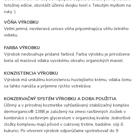
totožnej edície, obzvlášť účinnú dvojku tvorí s Tekutým mydlom na
ruky :)
VÔŇA VÝROBKU
Veľmi jemná, nevtieravá unisex vôňa pripomínajúca vôňu letného
vidieku.
FARBA VÝROBKU
Výrobok neobsahuje pridané farbivá. Farba výrobku je prirodzene
biela až maslová vďaka vysokému obsahu organických masiel.
KONZISTENCIA VÝROBKU
Výrobok má unikátnu konzistenciu hustejšieho krému, vďaka čomu
sa ľahko nanáša a príjemne rýchlo vstrebáva.
KONZERVAČNÝ SYSTÉM VÝROBKU A DOBA POUŽITIA
Účinný a v prírodnej kozmetike vyhľadávaný stabilizačný komplex
dermorganics® 1388 je založený na zmesi rastlinných zložiek v
kombinácii s rastlinným glycerolom v organickej kvalite. Jednotlivé
zložky komplexu majú pôvod v cukrovej trstine, badiáne, sóji či
kukurici. Po otvorení výrobok odporúčame spotrebovať do 9