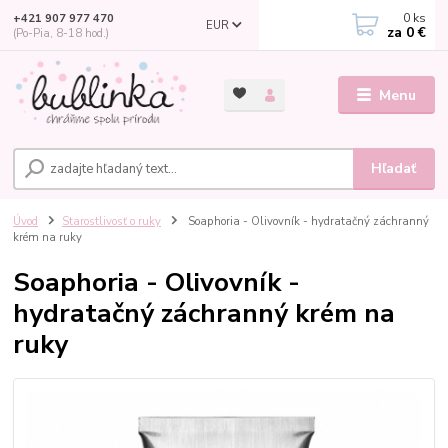
0
ks
+421 907 977 470
EUR
za
0 €
(Po-Pia, 8-18 hod.)
Menu
Hľadať
Úvod
Starostlivosť o ruky
Soaphoria - Olivovník - hydratačný záchranný
krém na ruky
Soaphoria - Olivovník -
hydratačný záchranný krém na
ruky