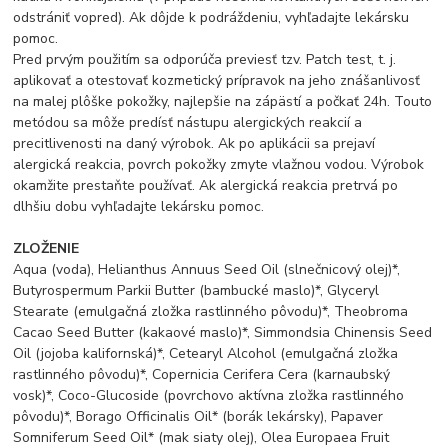
odstrániť vopred). Ak dôjde k podráždeniu, vyhľadajte lekársku
pomoc.
Pred prvým použitím sa odporúča previesť tzv. Patch test, t. j.
aplikovať a otestovať kozmetický prípravok na jeho znášanlivosť
na malej plôške pokožky, najlepšie na zápästí a počkať 24h. Touto
metódou sa môže predísť nástupu alergických reakcií a
precitlivenosti na daný výrobok. Ak po aplikácii sa prejaví
alergická reakcia, povrch pokožky zmyte vlažnou vodou. Výrobok
okamžite prestaňte používať. Ak alergická reakcia pretrvá po
dlhšiu dobu vyhľadajte lekársku pomoc.
ZLOŽENIE
Aqua (voda), Helianthus Annuus Seed Oil (slnečnicový olej)*,
Butyrospermum Parkii Butter (bambucké maslo)*, Glyceryl
Stearate (emulgačná zložka rastlinného pôvodu)*, Theobroma
Cacao Seed Butter (kakaové maslo)*, Simmondsia Chinensis Seed
Oil (jojoba kalifornská)*, Cetearyl Alcohol (emulgačná zložka
rastlinného pôvodu)*, Copernicia Cerifera Cera (karnaubský
vosk)*, Coco-Glucoside (povrchovo aktívna zložka rastlinného
pôvodu)*, Borago Officinalis Oil* (borák lekársky), Papaver
Somniferum Seed Oil* (mak siaty olej), Olea Europaea Fruit