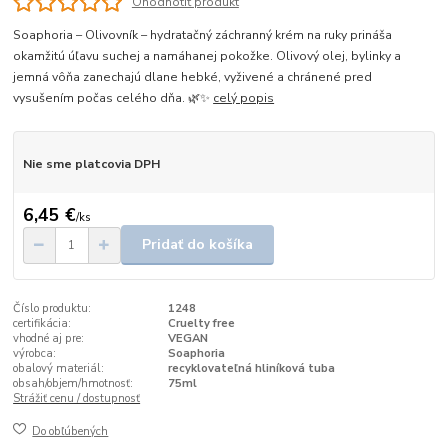
Ohodnotiť produkt
Soaphoria – Olivovník – hydratačný záchranný krém na ruky prináša
okamžitú úľavu suchej a namáhanej pokožke. Olivový olej, bylinky a
jemná vôňa zanechajú dlane hebké, vyživené a chránené pred
vysušením počas celého dňa. 🌿✨
celý popis
Nie sme platcovia DPH
6,45 €
/
ks
Pridať do košíka
Číslo produktu:
1248
certifikácia:
Cruelty free
vhodné aj pre:
VEGAN
výrobca:
Soaphoria
obalový materiál:
recyklovateľná hliníková tuba
obsah/objem/hmotnosť:
75ml
Strážiť cenu / dostupnosť
Do obľúbených