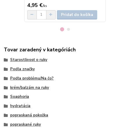
4,95 €
4,95 €
/
ks
/
ks
Pridať do košíka
Tovar zaradený v kategóriách
Starostlivosť o ruky
Podľa značky
Podľa problému/Na čo?
krém/balzám na ruky
Soaphoria
hydratácia
popraskaná pokožka
popraskané ruky