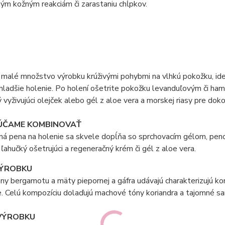
ým kožným reakciám či zarastaniu chĺpkov.
 malé množstvo výrobku krúživými pohybmi na vlhkú pokožku, ideál
hladšie holenie. Po holení ošetrite pokožku levanduľovým či ha
vyživujúci olejček alebo gél z aloe vera a morskej riasy pre dok
ČAME KOMBINOVAŤ
á pena na holenie sa skvele dopĺňa so sprchovacím gélom, pen
 ľahučký ošetrujúci a regeneračný krém či gél z aloe vera.
ÝROBKU
ny bergamotu a mäty piepornej a gáfra udávajú charakterizujú kom
. Celú kompozíciu dolaďujú machové tóny koriandra a tajomné sa
VÝROBKU