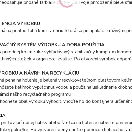
eobsahuje pridané farbiace zložky. Za svoje prirodzené biele sf
TENCIA VÝROBKU
á na pohľad tuhú konzistenciu, ktorá sa pri aplikácii krúživými p
VAČNÝ SYSTÉM VÝROBKU A DOBA POUŽITIA
v prírodnej kozmetike vyhľadávaný stabilizačný komplex dermor
tlinných zložiek v organickej kvalite. Po otvorení výrobok odpo
ÝROBKU A NÁVRH NA RECYKLÁCIU
á pena na holenie je balená v recyklovateľnom plastovom kelím
ôžete kelímok vypláchnuť vodou a použiť na uskladnenie drobnost
rámci nášho recyklačného programu.
zhodnete obal výrobku vyhodiť, vhoďte ho do kontajnera určené
CIA
rstov, prírodnej hubky alebo štetca na holenie naberte primer
lhkej pokožke. Po vytvorení peny ohoľte pomocou holiaceho str