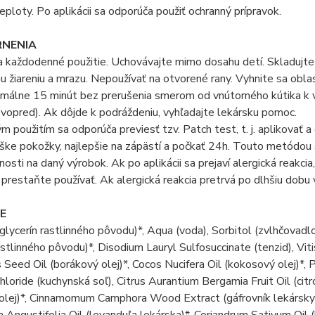
eploty. Po aplikácii sa odporúča použiť ochranný prípravok.
NENIA
a každodenné použitie. Uchovávajte mimo dosahu detí. Skladujt
 žiareniu a mrazu. Nepoužívať na otvorené rany. Vyhnite sa oblast
málne 15 minút bez prerušenia smerom od vnútorného kútika k v
 vopred). Ak dôjde k podráždeniu, vyhľadajte lekársku pomoc.
m použitím sa odporúča previesť tzv. Patch test, t. j. aplikovať 
ške pokožky, najlepšie na zápästí a počkať 24h. Touto metódou s
enosti na daný výrobok. Ak po aplikácii sa prejaví alergická reak
prestaňte používať. Ak alergická reakcia pretrvá po dlhšiu dobu
E
(glycerín rastlinného pôvodu)*, Aqua (voda), Sorbitol (zvlhčovadl
astlinného pôvodu)*, Disodium Lauryl Sulfosuccinate (tenzid), Viti
is Seed Oil (borákový olej)*, Cocos Nucifera Oil (kokosový olej)*,
loride (kuchynská soľ), Citrus Aurantium Bergamia Fruit Oil (ci
 olej)*, Cinnamomum Camphora Wood Extract (gáfrovník lekársky
 Angustifolia Oil (levanduľa lekárska)*, Coriandrum Sativum Oil (