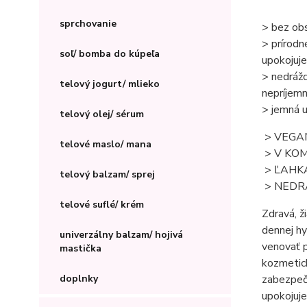
sprchovanie
> bez obs
> prírodn
soľ/ bomba do kúpeľa
upokojuje
> nedrážd
telový jogurt/ mlieko
nepríjem
> jemná u
telový olej/ sérum
> VEGA
telové maslo/ mana
> V KO
> ĽAHK
telový balzam/ sprej
> NEDR
telové suflé/ krém
Zdravá, ž
dennej hy
univerzálny balzam/ hojivá
venovať p
mastička
kozmetick
zabezpeču
doplnky
upokojuje