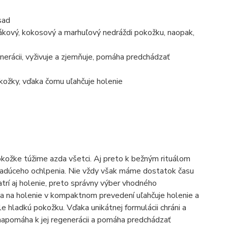
sad
rákový, kokosový a marhuľový nedráždi pokožku, naopak,
nerácii, vyživuje a zjemňuje, pomáha predchádzať
okožky, vďaka čomu uľahčuje holenie
pokožke túžime azda všetci. Aj preto k bežným rituálom
ežiadúceho ochlpenia. Nie vždy však máme dostatok času
trí aj holenie, preto správny výber vhodného
na na holenie v kompaktnom prevedení uľahčuje holenie a
e hladkú pokožku. Vďaka unikátnej formulácii chráni a
, napomáha k jej regenerácii a pomáha predchádzať