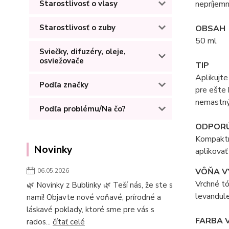
nepríjemn
Starostlivosť o vlasy
Starostlivosť o zuby
OBSAH
50 ml
Sviečky, difuzéry, oleje,
osviežovače
TIP
Aplikujte
Podľa značky
pre ešte 
nemastný 
Podľa problému/Na čo?
ODPORÚ
Kompaktn
Novinky
aplikovať
VÔŇA V
06.05.2026
Vrchné tó
🌿 Novinky z Bublinky 🌿 Teší nás, že ste s
levandule
nami! Objavte nové voňavé, prírodné a
láskavé poklady, ktoré sme pre vás s
FARBA 
rados...
čítať celé