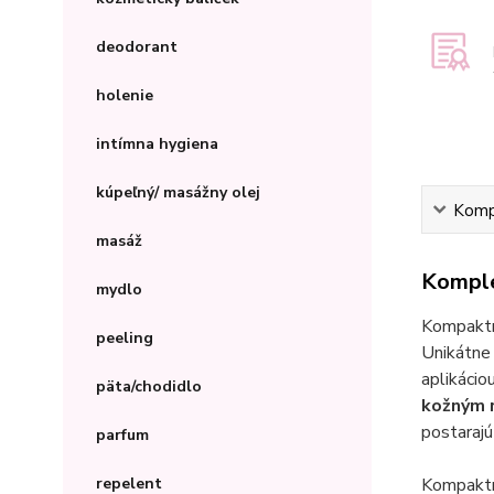
deodorant
holenie
intímna hygiena
kúpeľný/ masážny olej
Kompl
masáž
Komple
mydlo
Kompakt
peeling
Unikátn
aplikácio
päta/chodidlo
kožným r
postarajú
parfum
Kompaktn
repelent