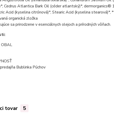
j)*, Cedrus Atlantica Bark Oil (céder atlantský)*, dermorganics®
tric Acid (kyselina citrónová)*, Stearic Acid (kyselina stearová)*, 
ovaná organická zložka
ujúce sa prirodzene v esenciálnych olejoch a prírodných vôňach.
ti:
 OBAL
PNOSŤ
predajňa Bublinka Púchov
ci tovar
5