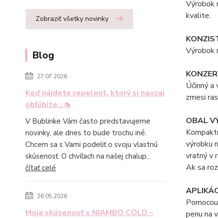
Výrobok n
kvalite.
Zobraziť všetky novinky
KONZIS
Výrobok m
Blog
KONZER
27.07.2026
Účinný a 
Keď nájdete repelent, ktorý si naozaj
zmesi ras
obľúbite...🦟
OBAL V
V Bublinke Vám často predstavujeme
Kompaktn
novinky, ale dnes to bude trochu iné.
výrobku m
Chcem sa s Vami podeliť o svoju vlastnú
vratný v 
skúsenosť. O chvíľach na našej chalup...
Ak sa ro
čítať celé
APLIKÁ
26.05.2026
Pomocou p
Moja skúsenosť s NIAMBO COLD –
penu na v