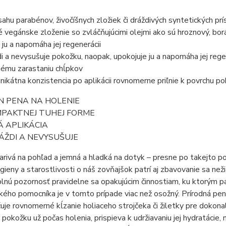
ahu parabénov, živočíšnych zložiek či dráždivých syntetických prí
é vegánske zloženie so zvláčňujúcimi olejmi ako sú hroznový, bo
 ju a napomáha jej regenerácii
i a nevysušuje pokožku, naopak, upokojuje ju a napomáha jej rege
nému zarastaniu chĺpkov
nikátna konzistencia po aplikácii rovnomerne priľnie k povrchu p
N PENA NA HOLENIE
MPAKTNEJ TUHEJ FORME
Á APLIKÁCIA
ÁŽDI A NEVYSUŠUJE
iarivá na pohľad a jemná a hladká na dotyk – presne po takejto 
gieny a starostlivosti o náš zovňajšok patrí aj zbavovanie sa n
lnú pozornosť pravidelne sa opakujúcim činnostiam, ku ktorým pa
ého pomocníka je v tomto prípade viac než osožný. Prírodná pe
je rovnomerné kĺzanie holiaceho strojčeka či žiletky pre dokonal
 pokožku už počas holenia, prispieva k udržiavaniu jej hydratácie