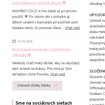
malá úľava po dlhých dňoch 💙
vhodnej t
NIAMBO COLD si ma získal už po prvom
UPOZOR
použití. 💙 Po celom dni v pohybe aj
Určené n
dlhom sedení v kancelárii pri počítači som
slnečnému
hľadala niečo, čo prinesie úľavu ...
čítať celé
dobu mini
odstrániť
02.03.2026
Pred prvý
malej plô
Keď pranie vonia ako rozkvitnutá
precitliv
záhrada 🌸
okamžite 
Niekedy stačí malý detail, aby sa obyčajný
deň zmenil na krásny. Pre mňa je tým
ZLOŽENI
detailom vôňa Pivonky.
čítať celé
Glycerin 
(tenzid r
Zobraziť všetky články
Officinal
Sodium Ch
pieporná
Sme na sociálnych sieťach
Lavandula