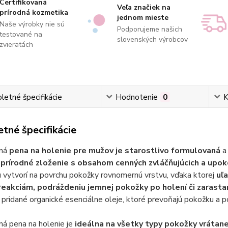
Certifikovaná
Veľa značiek na
prírodná kozmetika
jednom mieste
Naše výrobky nie sú
Podporujeme našich
testované na
slovenských výrobcov
zvieratách
etné špecifikácie
Hodnotenie
0
K
tné špecifikácie
ná
pena na holenie pre mužov je starostlivo formulovaná
e
prírodné zloženie s obsahom cenných zvláčňujúcich a upoko
u vytvorí na povrchu pokožky rovnomernú vrstvu, vďaka ktorej
uľ
eakciám, podráždeniu jemnej pokožky po holení či zarasta
 pridané organické esenciálne oleje, ktoré prevoňajú pokožku a p
á pena na holenie je
ideálna na všetky typy pokožky vrátane 