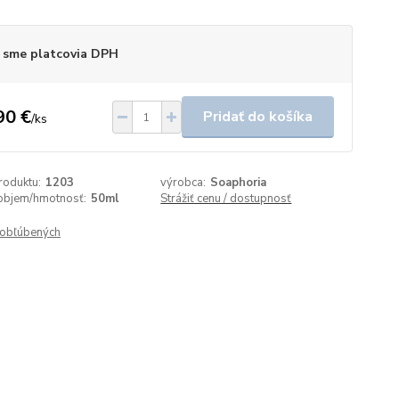
 sme platcovia DPH
90 €
Pridať do košíka
/
ks
roduktu:
1203
výrobca:
Soaphoria
objem/hmotnosť:
50ml
Strážiť cenu / dostupnosť
obľúbených