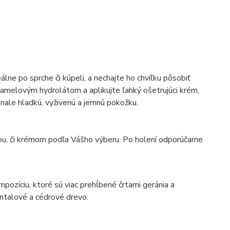
ne po sprche či kúpeli, a nechajte ho chvíľku pôsobiť
mamelovým hydrolátom a aplikujte ľahký ošetrujúci krém,
onale hladkú, vyživenú a jemnú pokožku.
ou, či krémom podľa Vášho výberu. Po holení odporúčame
pozíciu, ktoré sú viac prehĺbené črtami geránia a
ntalové a cédrové drevo.