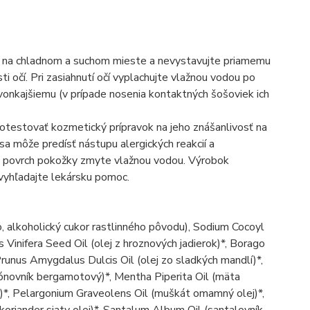
e na chladnom a suchom mieste a nevystavujte priamemu
i očí. Pri zasiahnutí očí vyplachujte vlažnou vodou po
onkajšiemu (v prípade nosenia kontaktných šošoviek ich
a otestovať kozmetický prípravok na jeho znášanlivosť na
a môže predísť nástupu alergických reakcií a
cia, povrch pokožky zmyte vlažnou vodou. Výrobok
 vyhľadajte lekársku pomoc.
o, alkoholický cukor rastlinného pôvodu), Sodium Cocoyl
s Vinifera Seed Oil (olej z hroznových jadierok)*, Borago
 Prunus Amygdalus Dulcis Oil (olej zo sladkých mandlí)*,
trónovník bergamotový)*, Mentha Piperita Oil (mäta
)*, Pelargonium Graveolens Oil (muškát omamný olej)*,
koriander siaty olej)*, Santalum Album Oil (santalovník