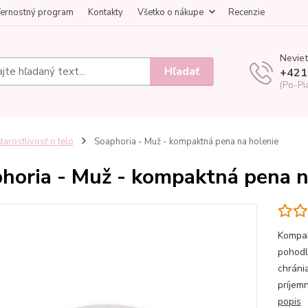
ernostný program
Kontakty
Všetko o nákupe
Recenzie
Neviet
Hľadať
+421
(Po-Pi
tarostlivosť o telo
Soaphoria - Muž - kompaktná pena na holenie
horia - Muž - kompaktná pena n
Kompak
pohodl
chráni
príjem
popis