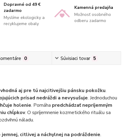
Dopravné od 49 €
Kamenná predajňa
zadarmo
Možnosť osobného
Myslíme ekologicky a
odberu zadarmo
recyklujeme obaly
omentáre
0
Súvisiaci tovar
5
a
vhodná aj pre tú najcitivejšiu pánsku pokožku
.
jujúcich prísad nedráždi a nevysušuje
. Jednoduchou
ahčuje holenie
. Pomáha
predchádzať nepríjemným
niu chĺpkov
. O spríjemnenie kozmetického rituálu sa
ozdvihnú náladu.
jemnej, citlivej a náchylnej na podráždenie
.