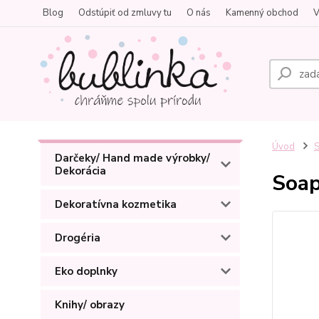
Blog
Odstúpiť od zmluvy tu
O nás
Kamenný obchod
V
Úvod
S
Darčeky/ Hand made výrobky/
Dekorácia
Soap
Dekoratívna kozmetika
Drogéria
Eko doplnky
Knihy/ obrazy