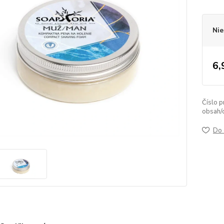
Nie
6,
Číslo p
obsah/
Do 