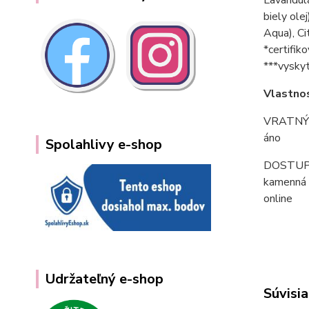
biely ole
Aqua), Ci
*certifik
***vyskyt
Vlastnos
VRATNÝ
áno
Spolahlivy e-shop
DOSTU
kamenná 
online
Udržateľný e-shop
Súvisia