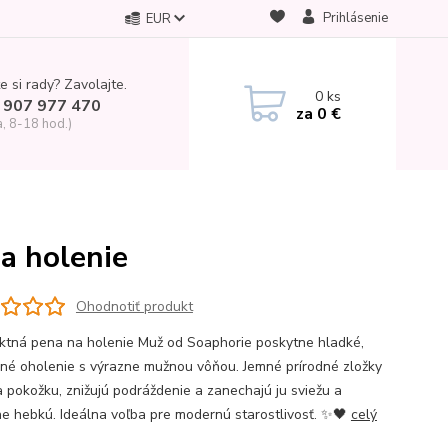
Prihlásenie
EUR
e si rady? Zavolajte.
0
ks
 907 977 470
za
0 €
a, 8-18 hod.)
a holenie
Ohodnotiť produkt
tná pena na holenie Muž od Soaphorie poskytne hladké,
né oholenie s výrazne mužnou vôňou. Jemné prírodné zložky
a pokožku, znižujú podráždenie a zanechajú ju sviežu a
ne hebkú. Ideálna voľba pre modernú starostlivosť. ✨🖤
celý