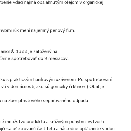
arbenie vďačí najmä obsiahnutým olejom v organickej
ohybmi rúk mení na jemný penový film.
ganics® 1388 je založený na
rúčame spotrebovať do 9 mesiacov..
ku s praktickým hliníkovým uzáverom. Po spotrebovaní
í v domácnosti, ako sú gombíky či klince :) Obal je
ho na zber plastového separovaného odpadu.
ané množstvo produktu a krúživými pohybmi vytvorte
ojčeka ošetrovanú časť tela a následne opláchnite vodou