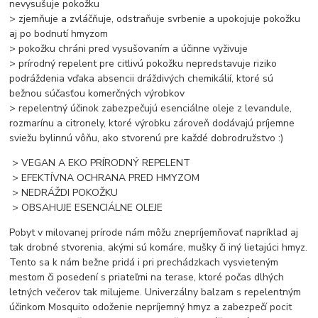
nevysušuje pokožku
> zjemňuje a zvláčňuje, odstraňuje svrbenie a upokojuje pokožku
aj po bodnutí hmyzom
> pokožku chráni pred vysušovaním a účinne vyživuje
> prírodný repelent pre citlivú pokožku nepredstavuje riziko
podráždenia vďaka absencii dráždivých chemikálií, ktoré sú
bežnou súčasťou komerčných výrobkov
> repelentný účinok zabezpečujú esenciálne oleje z levandule,
rozmarínu a citronely, ktoré výrobku zároveň dodávajú príjemne
sviežu bylinnú vôňu, ako stvorenú pre každé dobrodružstvo :)
> VEGAN A EKO PRÍRODNÝ REPELENT
> EFEKTÍVNA OCHRANA PRED HMYZOM
> NEDRÁŽDI POKOŽKU
> OBSAHUJE ESENCIÁLNE OLEJE
Pobyt v milovanej prírode nám môžu znepríjemňovať napríklad aj
tak drobné stvorenia, akými sú komáre, mušky či iný lietajúci hmyz.
Tento sa k nám bežne pridá i pri prechádzkach vysvieteným
mestom či posedení s priateľmi na terase, ktoré počas dlhých
letných večerov tak milujeme. Univerzálny balzam s repelentným
účinkom Mosquito odoženie nepríjemný hmyz a zabezpečí pocit