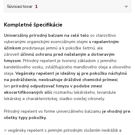
Súvisiaci tovar
1
Kompletné špecifikácie
Univerzálny prírodný balzam na celé telo
so starostlivo
vyberanými organickými esenciálnymi olejmi
s repelentným
účinkom
predstavuje jemnú a k pokožke šetrnú, ale
zároveň
účinnú ochranu pred neželaným a dotieravým
hmyzom
. Prírodný repelent je tvorený základom z jemného
kandelilového vosku, zvláčňujúceho mandľového oleja a olivového
oleja.
Vegánsky repelent je ideálny aj pre pokožku náchylnú
na podráždenie, neobsahuje dráždivé chemické prímesi
,
len
prírodný odpudzovač hmyzu v podobe zmesi
ekocertifikovaných silíc
rozmarínu lekárskeho, levandule
lekárskej a charakteristickej, sladko-sviežej citronely.
Prírodný repelent vo forme univerzálneho balzamu
je vhodný pre
všetky typy pokožky.
> vegánsky repelent s jemným prírodným zložením nedráždi a