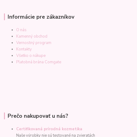
Informácie pre zákazníkov
O nás
Kamenný obchod
Vernostný program
Kontakty
Všetko o nákupe
Platobná brána Comgate
Prečo nakupovať u nás?
Certifikovaná prírodná kozmetika
Naše výrobky nie sú testované na zvieratách