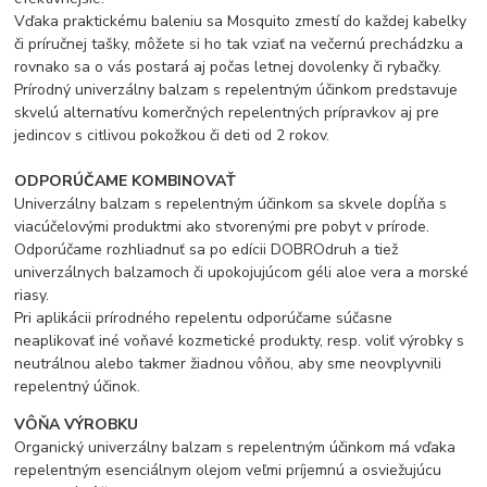
Vďaka praktickému baleniu sa Mosquito zmestí do každej kabelky
či príručnej tašky, môžete si ho tak vziať na večernú prechádzku a
rovnako sa o vás postará aj počas letnej dovolenky či rybačky.
Prírodný univerzálny balzam s repelentným účinkom predstavuje
skvelú alternatívu komerčných repelentných prípravkov aj pre
jedincov s citlivou pokožkou či deti od 2 rokov.
ODPORÚČAME KOMBINOVAŤ
Univerzálny balzam s repelentným účinkom sa skvele dopĺňa s
viacúčelovými produktmi ako stvorenými pre pobyt v prírode.
Odporúčame rozhliadnuť sa po edícii DOBROdruh a tiež
univerzálnych balzamoch či upokojujúcom géli aloe vera a morské
riasy.
Pri aplikácii prírodného repelentu odporúčame súčasne
neaplikovať iné voňavé kozmetické produkty, resp. voliť výrobky s
neutrálnou alebo takmer žiadnou vôňou, aby sme neovplyvnili
repelentný účinok.
VÔŇA VÝROBKU
Organický univerzálny balzam s repelentným účinkom má vďaka
repelentným esenciálnym olejom veľmi príjemnú a osviežujúcu