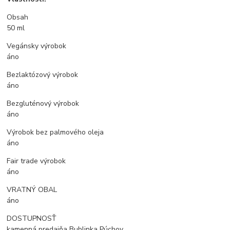
Obsah
50 ml
Vegánsky výrobok
áno
Bezlaktózový výrobok
áno
Bezgluténový výrobok
áno
Výrobok bez palmového oleja
áno
Fair trade výrobok
áno
VRATNÝ OBAL
áno
DOSTUPNOSŤ
kamenná predajňa Bublinka Púchov