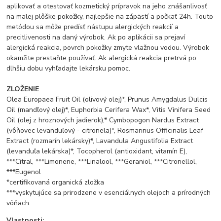
aplikovať a otestovať kozmetický prípravok na jeho znášanlivosť
na malej plôške pokožky, najlepšie na zápästí a počkať 24h. Touto
metódou sa môže predísť nástupu alergických reakcií a
precitlivenosti na daný výrobok. Ak po aplikácii sa prejaví
alergická reakcia, povrch pokožky zmyte vlažnou vodou. Výrobok
okamžite prestaňte používať. Ak alergická reakcia pretrvá po
dlhšiu dobu vyhľadajte lekársku pomoc.
ZLOŽENIE
Olea Europaea Fruit Oil (olivový olej)*, Prunus Amygdalus Dulcis
Oil (mandľový olej)*, Euphorbia Cerifera Wax*, Vitis Vinifera Seed
Oil (olej z hroznových jadierok),* Cymbopogon Nardus Extract
(vôňovec levanduľový - citronela)*, Rosmarinus Officinalis Leaf
Extract (rozmarín lekársky)*, Lavandula Angustifolia Extract
(levanduľa lekárska)*, Tocopherol (antioxidant, vitamín E),
***Citral, ***Limonene, ***Linalool, ***Geraniol, ***Citronellol,
***Eugenol
*certifikovaná organická zložka
***vyskytujúce sa prirodzene v esenciálnych olejoch a prírodných
vôňach.
Vlastnosti: