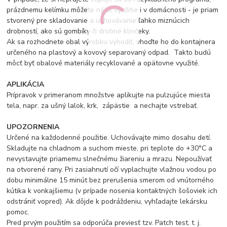
prázdnemu kelímku môžete nájsť využitie i v domácnosti - je priam
stvorený pre skladovanie a uchovávanie ľahko miznúcich
drobností, ako sú gombíky či drobné klinčeky.
Ak sa rozhodnete obal výrobku vyhodiť, vhoďte ho do kontajnera
určeného na plastový a kovový separovaný odpad. Takto budú
môcť byť obalové materiály recyklované a opätovne využité.
APLIKÁCIA
Prípravok v primeranom množstve aplikujte na pulzujúce miesta
tela, napr. za ušný lalok, krk, zápästie a nechajte vstrebať.
UPOZORNENIA
Určené na každodenné použitie. Uchovávajte mimo dosahu detí.
Skladujte na chladnom a suchom mieste, pri teplote do +30°C a
nevystavujte priamemu slnečnému žiareniu a mrazu. Nepoužívať
na otvorené rany. Pri zasiahnutí očí vyplachujte vlažnou vodou po
dobu minimálne 15 minút bez prerušenia smerom od vnútorného
kútika k vonkajšiemu (v prípade nosenia kontaktných šošoviek ich
odstrániť vopred). Ak dôjde k podráždeniu, vyhľadajte lekársku
pomoc.
Pred prvým použitím sa odporúča previesť tzv. Patch test, t. j.