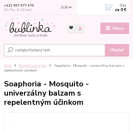
0
ks
+421 907 977 470
EUR
za
0 €
(Po-Pia, 8-18 hod.)
Menu
Hľadať
Úvod
Starostlivosť o telo
Soaphoria - Mosquito - univerzálny balzam s
repelentným účinkom
Soaphoria - Mosquito -
univerzálny balzam s
repelentným účinkom