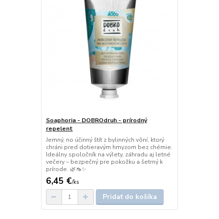
Soaphoria - DOBROdruh - prírodný
repelent
Jemný, no účinný štít z bylinných vôní, ktorý
chráni pred dotieravým hmyzom bez chémie.
Ideálny spoločník na výlety, záhradu aj letné
večery – bezpečný pre pokožku a šetrný k
prírode. 🌿🦟✨
6,45 €
/
ks
Pridať do košíka