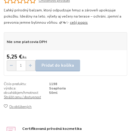
Ohodnotiť produkt
Ľahký prírodný balzam, ktorý odpudzuje hmyz a zároveň upokojuje
pokožku. Ideálny na leto, výlety aj večery na terase – ochráni, zjemní a
prevonia jemne bylinnou vôňou. 🌿🦟✨
celý popis
Nie sme platcovia DPH
5,25 €
/
ks
Pridať do košíka
Číslo produktu:
1198
výrobca:
Soaphoria
obsah/objem/hmotnosť:
50ml
Strážiť cenu / dostupnosť
Do obľúbených
Certifikovaná prírodná kozmetika