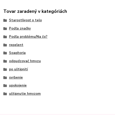
Tovar zaradený v kategóriách
Starostlivosť o telo
Podľa značky
Podľa problému/Na čo?
repelent
Soaphoria
odpudzovač hmyzu
po uštipnití
svrbenie
upokojenie
uštipnutie hmyzom