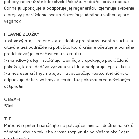
pohody, nech už ste kdekoľvek. Pokožku nedráždi, práve naopak,
účinne ju upokojuje a podporuje jej regeneráciu, zjemňuje svrbenie
a prejavy podráždenia svojím zložením je ideálnou voľbou aj pre
vegánov.
HLAVNÉ ZLOŽKY
>
olivový olej
- zelené zlato, ideálny pre starostlivosť o suchú a
citlivú a tiež podráždenú pokožku, ktorú krásne ošetruje a pomáha
predchádzať jej predčasnému starnutiu
>
mandľový olej
- zvláčňuje, zjemňuje a upokojuje podráždenú
pokožku, ktorej dodáva výživu a vitalitu a podporuje jej elasticitu
>
zmes esenciálnych olejov
– zabezpečuje repelentný účinok,
odpudzuje dotieravý hmyz a chráni tak pokožku pred neželaným
uštipnutím
OBSAH
50ml
TIP
Prírodný repelent nanášajte na pulzujúce miesta, ideálne na krk či
zápästie, aby sa tak jeho aróma rozplynula vo Vašom okolí ešte
efektívnejšie.