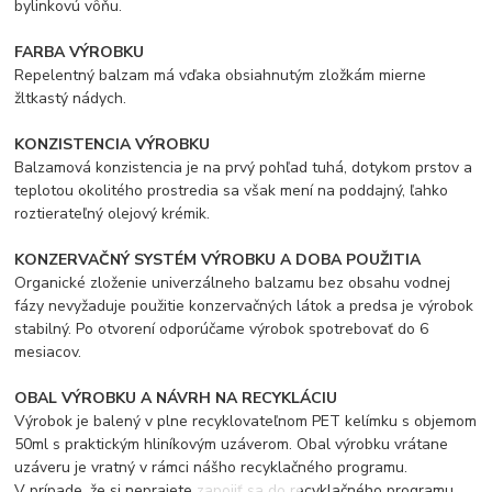
bylinkovú vôňu.
FARBA VÝROBKU
Repelentný balzam má vďaka obsiahnutým zložkám mierne
žltkastý nádych.
KONZISTENCIA VÝROBKU
Balzamová konzistencia je na prvý pohľad tuhá, dotykom prstov a
teplotou okolitého prostredia sa však mení na poddajný, ľahko
roztierateľný olejový krémik.
KONZERVAČNÝ SYSTÉM VÝROBKU A DOBA POUŽITIA
Organické zloženie univerzálneho balzamu bez obsahu vodnej
fázy nevyžaduje použitie konzervačných látok a predsa je výrobok
stabilný. Po otvorení odporúčame výrobok spotrebovať do 6
mesiacov.
OBAL VÝROBKU A NÁVRH NA RECYKLÁCIU
Výrobok je balený v plne recyklovateľnom PET kelímku s objemom
50ml s praktickým hliníkovým uzáverom. Obal výrobku vrátane
uzáveru je vratný v rámci nášho recyklačného programu.
V prípade, že si neprajete zapojiť sa do recyklačného programu,