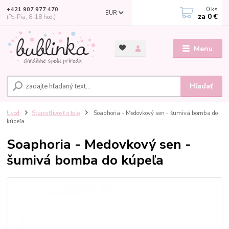
0
ks
+421 907 977 470
EUR
za
0 €
(Po-Pia, 8-18 hod.)
Menu
Hľadať
Úvod
Starostlivosť o telo
Soaphoria - Medovkový sen - šumivá bomba do
kúpeľa
Soaphoria - Medovkový sen -
šumivá bomba do kúpeľa