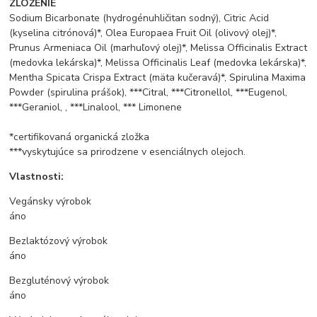
ZLOŽENIE
Sodium Bicarbonate (hydrogénuhličitan sodný), Citric Acid
(kyselina citrónová)*, Olea Europaea Fruit Oil (olivový olej)*,
Prunus Armeniaca Oil (marhuľový olej)*, Melissa Officinalis Extract
(medovka lekárska)*, Melissa Officinalis Leaf (medovka lekárska)*,
Mentha Spicata Crispa Extract (mäta kučeravá)*, Spirulina Maxima
Powder (spirulina prášok), ***Citral, ***Citronellol, ***Eugenol,
***Geraniol, , ***Linalool, *** Limonene
*certifikovaná organická zložka
***vyskytujúce sa prirodzene v esenciálnych olejoch.
Vlastnosti:
Vegánsky výrobok
áno
Bezlaktózový výrobok
áno
Bezgluténový výrobok
áno