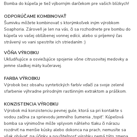
Bomba do kúpeľa je tiež výborným darčekom pre vašich blízkych!
ODPORÚČAME KOMBINOVAŤ
Šumivku môžete kombinovať s ktorýmkoľvek iným výrobkom
Soaphoria. Zároveň je len na vás, či sa rozhodnete pre bombu do
kúpeľa vo vašej obľúbenej vonnej edícii, alebo si príjemný čas
strávený vo vani spestríte ich striedaním :)
VÔŇA VÝROBKU
Ukľudňujúce a osviežujúce spojenie vône citrusovitej medovky a
jemne sladkej mäty kučeravej.
FARBA VÝROBKU
Výrobok bez obsahu syntetických farbív vďačí za svoje zelené
sfarbenie výhradne prírodným rastlinným extraktom a práškom.
KONZISTENCIA VÝROBKU
Výrobok má konzistenciu pevnej gule, ktorá sa pri kontakte s
vodou začína za sprievodu jemného šumenia „topiť“. Kúpeľová
bomba sa výnimočne môže vplyvom náhleho tlaku či nárazu
rozdrviť na menšie kúsky alebo dokonca na prach, nemusíte sa
však obávať, na účinky a použiteľnosť výrobku nemá táto zmena