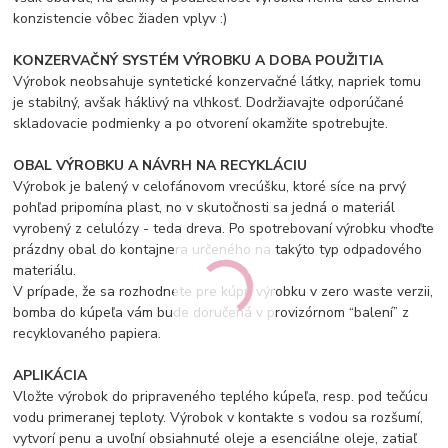
konzistencie vôbec žiaden vplyv :)
KONZERVAČNÝ SYSTÉM VÝROBKU A DOBA POUŽITIA
Výrobok neobsahuje syntetické konzervačné látky, napriek tomu
je stabilný, avšak háklivý na vlhkosť. Dodržiavajte odporúčané
skladovacie podmienky a po otvorení okamžite spotrebujte.
OBAL VÝROBKU A NÁVRH NA RECYKLÁCIU
Výrobok je balený v celofánovom vrecúšku, ktoré síce na prvý
pohľad pripomína plast, no v skutočnosti sa jedná o materiál
vyrobený z celulózy - teda dreva. Po spotrebovaní výrobku vhoďte
prázdny obal do kontajnera určeného na takýto typ odpadového
materiálu.
V prípade, že sa rozhodnete pre kúpu výrobku v zero waste verzii,
bomba do kúpeľa vám bude doručená v provizórnom “balení” z
recyklovaného papiera.
APLIKÁCIA
Vložte výrobok do pripraveného teplého kúpeľa, resp. pod tečúcu
vodu primeranej teploty. Výrobok v kontakte s vodou sa rozšumí,
vytvorí penu a uvoľní obsiahnuté oleje a esenciálne oleje, zatiaľ