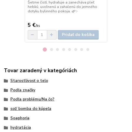
Šetrne čistí, hydratuje a zanecháva pleť
hydratuje, c
hebkú, uvoľnenú a zahalenú do jemného
pery hladké,
dotyku bylinného pokoja. 🌿✨
5 €
3,15 €
/
ks
/
ks
Pridať do košíka
Tovar zaradený v kategóriách
Starostlivosť o telo
Podľa značky
Podľa problému/Na čo?
soľ/ bomba do kúpeľa
Soaphoria
hydratácia