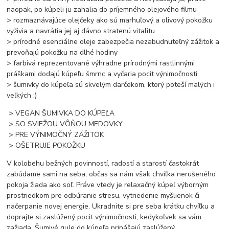
naopak, po kúpeli ju zahalia do príjemného olejového filmu
> rozmaznávajúce olejčeky ako sú marhuľový a olivový pokožku
vyživia a navrátia jej aj dávno stratenú vitalitu
> prírodné esenciálne oleje zabezpečia nezabudnuteľný zážitok a
prevoňajú pokožku na dlhé hodiny
> farbivá reprezentované výhradne prírodnými rastlinnými
práškami dodajú kúpeľu šmrnc a vyčaria pocit výnimočnosti
> šumivky do kúpeľa sú skvelým darčekom, ktorý poteší malých i
veľkých :)
> VEGAN ŠUMIVKA DO KÚPEĽA
> SO SVIEŽOU VÔŇOU MEDOVKY
> PRE VÝNIMOČNÝ ZÁŽITOK
> OŠETRUJE POKOŽKU
V kolobehu bežných povinností, radostí a starostí častokrát
zabúdame sami na seba, občas sa nám však chvíľka nerušeného
pokoja žiada ako soľ. Práve vtedy je relaxačný kúpeľ výborným
prostriedkom pre odbúranie stresu, vytriedenie myšlienok či
načerpanie novej energie. Ukradnite si pre seba krátku chvíľku a
doprajte si zaslúžený pocit výnimočnosti, kedykoľvek sa vám
zažiada. Šumivé gule do kúpeľa prinášajú zaslúžený