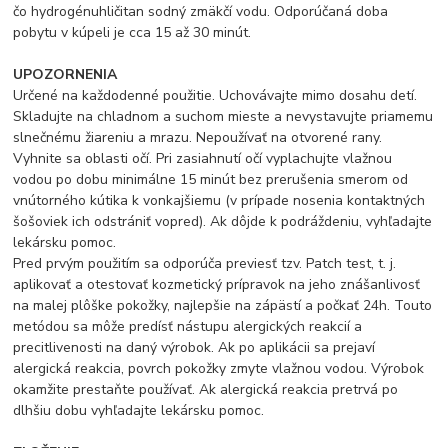
čo hydrogénuhličitan sodný zmäkčí vodu. Odporúčaná doba
pobytu v kúpeli je cca 15 až 30 minút.
UPOZORNENIA
Určené na každodenné použitie. Uchovávajte mimo dosahu detí.
Skladujte na chladnom a suchom mieste a nevystavujte priamemu
slnečnému žiareniu a mrazu. Nepoužívať na otvorené rany.
Vyhnite sa oblasti očí. Pri zasiahnutí očí vyplachujte vlažnou
vodou po dobu minimálne 15 minút bez prerušenia smerom od
vnútorného kútika k vonkajšiemu (v prípade nosenia kontaktných
šošoviek ich odstrániť vopred). Ak dôjde k podráždeniu, vyhľadajte
lekársku pomoc.
Pred prvým použitím sa odporúča previesť tzv. Patch test, t. j.
aplikovať a otestovať kozmetický prípravok na jeho znášanlivosť
na malej plôške pokožky, najlepšie na zápästí a počkať 24h. Touto
metódou sa môže predísť nástupu alergických reakcií a
precitlivenosti na daný výrobok. Ak po aplikácii sa prejaví
alergická reakcia, povrch pokožky zmyte vlažnou vodou. Výrobok
okamžite prestaňte používať. Ak alergická reakcia pretrvá po
dlhšiu dobu vyhľadajte lekársku pomoc.