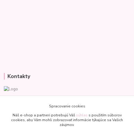
Kontakty
Veronika
+421 907 977 470
Spracovanie cookies
(Po-Pia, 8-18 hod.)
Náš e-shop a partneri potrebujú Váš
súhlas
s použitím súborov
cookies, aby Vám mohli zobrazovať informácie týkajúce sa Vašich
bublinkapu@gmail.com
záujmov.