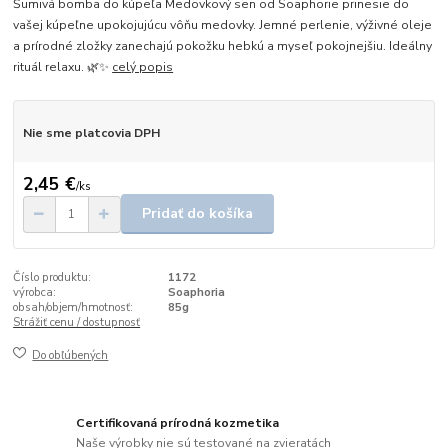
Šumivá bomba do kúpeľa Medovkový sen od Soaphorie prinesie do
vašej kúpeľne upokojujúcu vôňu medovky. Jemné perlenie, výživné oleje
a prírodné zložky zanechajú pokožku hebkú a myseľ pokojnejšiu. Ideálny
rituál relaxu. 🌿✨
celý popis
Nie sme platcovia DPH
2,45 €
/
ks
Pridať do košíka
Číslo produktu:
1172
výrobca:
Soaphoria
obsah/objem/hmotnosť:
85g
Strážiť cenu / dostupnosť
Do obľúbených
Certifikovaná prírodná kozmetika
Naše výrobky nie sú testované na zvieratách