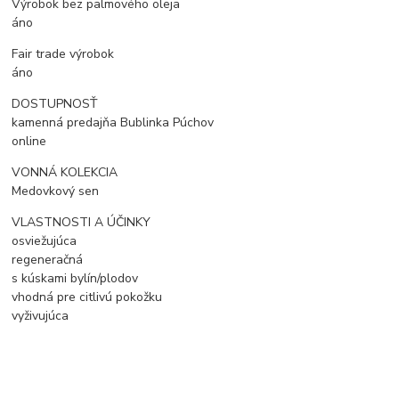
Výrobok bez palmového oleja
áno
Fair trade výrobok
áno
DOSTUPNOSŤ
kamenná predajňa Bublinka Púchov
online
VONNÁ KOLEKCIA
Medovkový sen
VLASTNOSTI A ÚČINKY
osviežujúca
regeneračná
s kúskami bylín/plodov
vhodná pre citlivú pokožku
vyživujúca