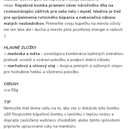
relax.
Kúpeľová bomba premení záver náročného dňa na
rozmaznávajúci zážitok pre vaše telo i myseľ. Ideálna je tiež
pre spríjemnenie rutinného kúpania a nekonečnú zábavu
malých nezbedníkov.
Premeňte svoju kúpeľňu na miesto očisty
nie len tela ale i ducha a miesto plné pozitívnej energie a radosti
:)
HLAVNÉ ZLOŽKY
>
medovka a mäta -
osviežujúca kombinácia bylinných extraktov
prebudí, osvieži a ozdraví pokožku a podporí dobrú náladu
>
marhuľový a olivový olej
– dvojica jemných a výživných olejov
pre hodvábne hebkú a ošetrenú pokožku
OBSAH
cca 85g
TIP
Nemusíte mať doma vaňu na to, aby ste si dokázali túto bombu
užiť! Rozpustite kúpeľovú bombu v lavóriku s teplou vodou a
doprajte zaslúžený wellness chodidlám, alebo týmto spôsobom
pripravte upracované ruky na manikúru.