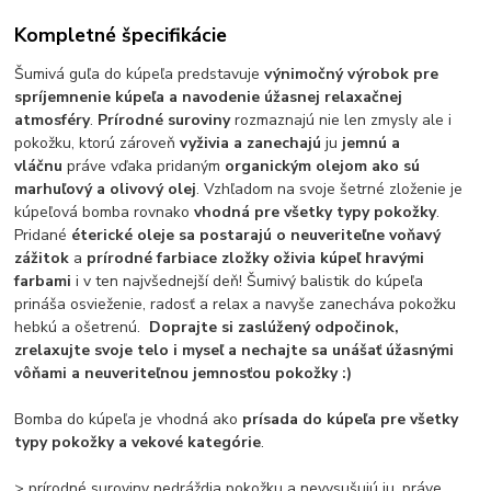
Kompletné špecifikácie
Šumivá guľa do kúpeľa predstavuje
výnimočný výrobok pre
spríjemnenie kúpeľa a navodenie úžasnej relaxačnej
atmosféry
.
Prírodné suroviny
rozmaznajú nie len zmysly ale i
pokožku, ktorú zároveň
vyživia a zanechajú
ju
jemnú a
vláčnu
práve vďaka pridaným
organickým olejom ako sú
marhuľový a olivový olej
. Vzhľadom na svoje šetrné zloženie je
kúpeľová bomba rovnako
vhodná pre všetky typy pokožky
.
Pridané
éterické oleje sa postarajú o neuveriteľne voňavý
zážitok
a
prírodné farbiace zložky oživia kúpeľ hravými
farbami
i v ten najvšednejší deň! Šumivý balistik do kúpeľa
prináša osvieženie, radosť a relax a navyše zanecháva pokožku
hebkú a ošetrenú.
Doprajte si zaslúžený odpočinok,
zrelaxujte svoje telo i myseľ a nechajte sa unášať úžasnými
vôňami a neuveriteľnou jemnosťou pokožky :)
Bomba do kúpeľa je vhodná ako
prísada do kúpeľa pre všetky
typy pokožky a vekové kategórie
.
> prírodné suroviny nedráždia pokožku a nevysušujú ju, práve