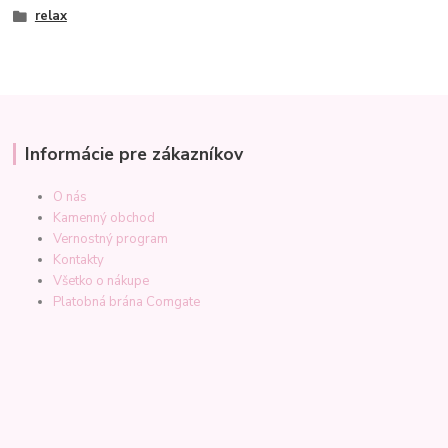
relax
Informácie pre zákazníkov
O nás
Kamenný obchod
Vernostný program
Kontakty
Všetko o nákupe
Platobná brána Comgate