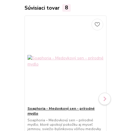
Súvisiaci tovar
8
Soaphoria - Medovkový sen - prírodné
Soaphoria -
mydlo
balzam na p
Soaphoria – Medovkový sen – prírodné
Soaphoria –
mydlo, ktoré upokojí pokožku aj myseľ
balzam na pe
jemnou, sviežo-bylinkovou vôňou medovky.
sviežou byl