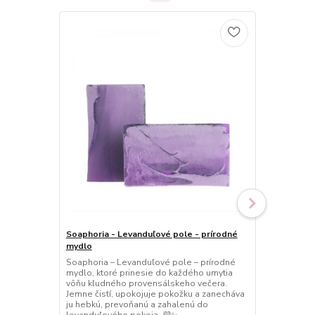
Soaphoria - Levanduľové pole - prírodné
Soaphoria -
mydlo
balzam na p
Soaphoria – Levanduľové pole – prírodné
Soaphoria – 
mydlo, ktoré prinesie do každého umytia
balzam na pe
vôňu kľudného provensálskeho večera.
vyživí vaše 
Jemne čistí, upokojuje pokožku a zanecháva
levanduľovéh
ju hebkú, prevoňanú a zahalenú do
vysušením a 