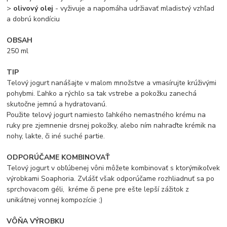
>
olivový olej
- vyživuje a napomáha udržiavať mladistvý vzhľad
a dobrú kondíciu
OBSAH
250 ml
TIP
Telový jogurt nanášajte v malom množstve a vmasírujte krúživými
pohybmi. Ľahko a rýchlo sa tak vstrebe a pokožku zanechá
skutočne jemnú a hydratovanú.
Použite telový jogurt namiesto ľahkého nemastného krému na
ruky pre zjemnenie drsnej pokožky, alebo ním nahraďte krémik na
nohy, lakte, či iné suché partie.
ODPORÚČAME KOMBINOVAŤ
Telový jogurt v obľúbenej vôni môžete kombinovať s ktorýmikoľvek
výrobkami Soaphoria. Zvlášť však odporúčame rozhliadnuť sa po
sprchovacom géli, kréme či pene pre ešte lepší zážitok z
unikátnej vonnej kompozície ;)
VÔŇA VÝROBKU