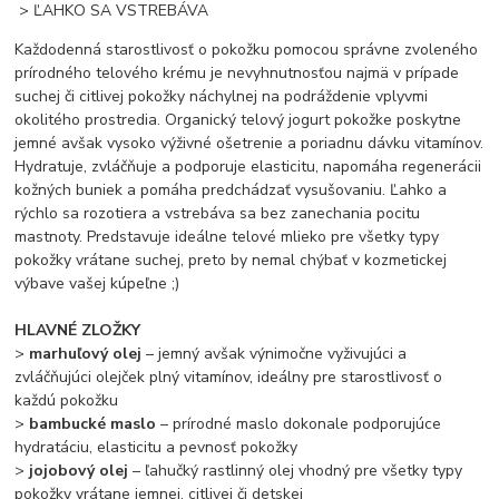
> ĽAHKO SA VSTREBÁVA
Každodenná starostlivosť o pokožku pomocou správne zvoleného
prírodného telového krému je nevyhnutnosťou najmä v prípade
suchej či citlivej pokožky náchylnej na podráždenie vplyvmi
okolitého prostredia. Organický telový jogurt pokožke poskytne
jemné avšak vysoko výživné ošetrenie a poriadnu dávku vitamínov.
Hydratuje, zvláčňuje a podporuje elasticitu, napomáha regenerácii
kožných buniek a pomáha predchádzať vysušovaniu. Ľahko a
rýchlo sa rozotiera a vstrebáva sa bez zanechania pocitu
mastnoty. Predstavuje ideálne telové mlieko pre všetky typy
pokožky vrátane suchej, preto by nemal chýbať v kozmetickej
výbave vašej kúpeľne ;)
HLAVNÉ ZLOŽKY
>
marhuľový olej
– jemný avšak výnimočne vyživujúci a
zvláčňujúci olejček plný vitamínov, ideálny pre starostlivosť o
každú pokožku
>
bambucké maslo
– prírodné maslo dokonale podporujúce
hydratáciu, elasticitu a pevnosť pokožky
>
jojobový olej
– ľahučký rastlinný olej vhodný pre všetky typy
pokožky vrátane jemnej, citlivej či detskej