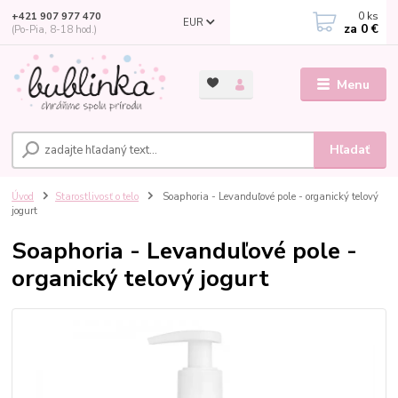
0
ks
+421 907 977 470
EUR
za
0 €
(Po-Pia, 8-18 hod.)
Menu
Hľadať
Úvod
Starostlivosť o telo
Soaphoria - Levanduľové pole - organický telový
jogurt
Soaphoria - Levanduľové pole -
organický telový jogurt