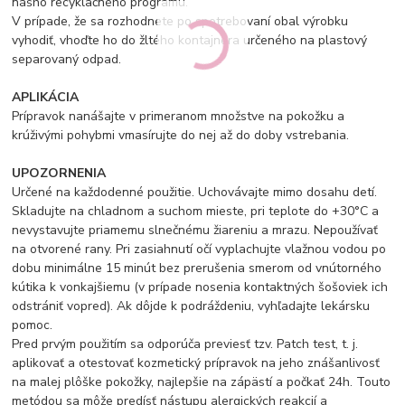
nášho recyklačného programu.
V prípade, že sa rozhodnete po spotrebovaní obal výrobku
vyhodiť, vhoďte ho do žltého kontajnera určeného na plastový
separovaný odpad.
APLIKÁCIA
Prípravok nanášajte v primeranom množstve na pokožku a
krúživými pohybmi vmasírujte do nej až do doby vstrebania.
UPOZORNENIA
Určené na každodenné použitie. Uchovávajte mimo dosahu detí.
Skladujte na chladnom a suchom mieste, pri teplote do +30°C a
nevystavujte priamemu slnečnému žiareniu a mrazu. Nepoužívať
na otvorené rany. Pri zasiahnutí očí vyplachujte vlažnou vodou po
dobu minimálne 15 minút bez prerušenia smerom od vnútorného
kútika k vonkajšiemu (v prípade nosenia kontaktných šošoviek ich
odstrániť vopred). Ak dôjde k podráždeniu, vyhľadajte lekársku
pomoc.
Pred prvým použitím sa odporúča previesť tzv. Patch test, t. j.
aplikovať a otestovať kozmetický prípravok na jeho znášanlivosť
na malej plôške pokožky, najlepšie na zápästí a počkať 24h. Touto
metódou sa môže predísť nástupu alergických reakcií a