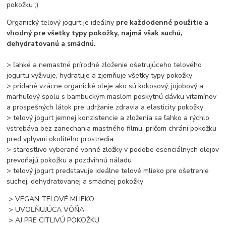
pokožku ;)
Organický telový jogurt je ideálny
pre každodenné použitie a
vhodný pre všetky typy pokožky, najmä však suchú,
dehydratovanú a smädnú.
> ľahké a nemastné prírodné zloženie ošetrujúceho telového
jogurtu vyživuje, hydratuje a zjemňuje všetky typy pokožky
> pridané vzácne organické oleje ako sú kokosový, jojobový a
marhuľový spolu s bambuckým maslom poskytnú dávku vitamínov
a prospešných látok pre udržanie zdravia a elasticity pokožky
> telový jogurt jemnej konzistencie a zloženia sa ľahko a rýchlo
vstrebáva bez zanechania mastného filmu, pričom chráni pokožku
pred vplyvmi okolitého prostredia
> starostlivo vyberané vonné zložky v podobe esenciálnych olejov
prevoňajú pokožku a pozdvihnú náladu
> telový jogurt predstavuje ideálne telové mlieko pre ošetrenie
suchej, dehydratovanej a smädnej pokožky
> VEGAN TELOVÉ MLIEKO
> UVOĽŇUJÚCA VÔŇA
> AJ PRE CITLIVÚ POKOŽKU