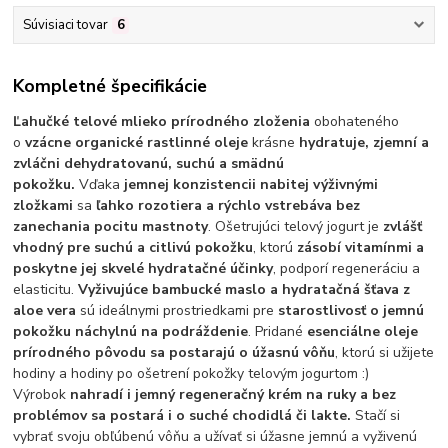
Súvisiaci tovar
6
Kompletné špecifikácie
Ľahučké telové mlieko prírodného zloženia
obohateného
o
vzácne organické rastlinné oleje
krásne
hydratuje, zjemní a
zvláčni dehydratovanú, suchú a smädnú
pokožku.
Vďaka
jemnej konzistencii nabitej výživnými
zložkami
sa
ľahko rozotiera a rýchlo vstrebáva bez
zanechania pocitu mastnoty
. Ošetrujúci telový jogurt je
zvlášť
vhodný pre suchú a citlivú pokožku
, ktorú
zásobí vitamínmi a
poskytne jej skvelé hydratačné účinky
, podporí regeneráciu a
elasticitu.
Vyživujúce bambucké maslo a hydratačná šťava z
aloe vera
sú ideálnymi prostriedkami pre
starostlivosť o jemnú
pokožku náchylnú na podráždenie
. Pridané
esenciálne oleje
prírodného pôvodu sa postarajú o úžasnú vôňu
, ktorú si užijete
hodiny a hodiny po ošetrení pokožky telovým jogurtom :)
Výrobok
nahradí i jemný regeneračný krém na ruky a bez
problémov sa postará i o suché chodidlá či lakte.
Stačí si
vybrať svoju obľúbenú vôňu a užívať si úžasne jemnú a vyživenú