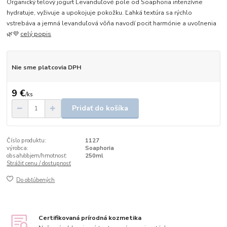
Organický telový jogurt Levanduľové pole od Soaphoria intenzívne
hydratuje, vyživuje a upokojuje pokožku. Ľahká textúra sa rýchlo
vstrebáva a jemná levanduľová vôňa navodí pocit harmónie a uvoľnenia
🌿💜
celý popis
Nie sme platcovia DPH
9 €
/
ks
Pridať do košíka
Číslo produktu:
1127
výrobca:
Soaphoria
obsah/objem/hmotnosť:
250ml
Strážiť cenu / dostupnosť
Do obľúbených
Certifikovaná prírodná kozmetika