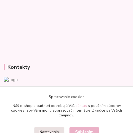
Kontakty
Veronika
+421 907 977 470
Spracovanie cookies
(Po-Pia, 8-18 hod.)
Náš e-shop a partneri potrebujú Váš
súhlas
s použitím súborov
cookies, aby Vám mohli zobrazovať informácie týkajúce sa Vašich
bublinkapu@gmail.com
záujmov.
Súhlasím
Nastavenia