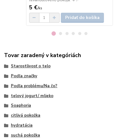
levanduľového pokoja. 💜✨
príjemne vo
5 €
3,15 €
/
ks
/
ks
Pridať do košíka
Tovar zaradený v kategóriách
Starostlivosť o telo
Podľa značky
Podľa problému/Na čo?
telový jogurt/ mlieko
Soaphoria
citlivá pokožka
hydratácia
suchá pokožka