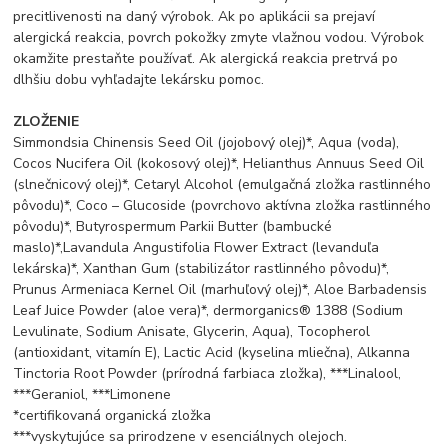
precitlivenosti na daný výrobok. Ak po aplikácii sa prejaví
alergická reakcia, povrch pokožky zmyte vlažnou vodou. Výrobok
okamžite prestaňte používať. Ak alergická reakcia pretrvá po
dlhšiu dobu vyhľadajte lekársku pomoc.
ZLOŽENIE
Simmondsia Chinensis Seed Oil (jojobový olej)*, Aqua (voda),
Cocos Nucifera Oil (kokosový olej)*, Helianthus Annuus Seed Oil
(slnečnicový olej)*, Cetaryl Alcohol (emulgačná zložka rastlinného
pôvodu)*, Coco – Glucoside (povrchovo aktívna zložka rastlinného
pôvodu)*, Butyrospermum Parkii Butter (bambucké
maslo)*,Lavandula Angustifolia Flower Extract (levanduľa
lekárska)*, Xanthan Gum (stabilizátor rastlinného pôvodu)*,
Prunus Armeniaca Kernel Oil (marhuľový olej)*, Aloe Barbadensis
Leaf Juice Powder (aloe vera)*, dermorganics® 1388 (Sodium
Levulinate, Sodium Anisate, Glycerin, Aqua), Tocopherol
(antioxidant, vitamín E), Lactic Acid (kyselina mliečna), Alkanna
Tinctoria Root Powder (prírodná farbiaca zložka), ***Linalool,
***Geraniol, ***Limonene
*certifikovaná organická zložka
***vyskytujúce sa prirodzene v esenciálnych olejoch.