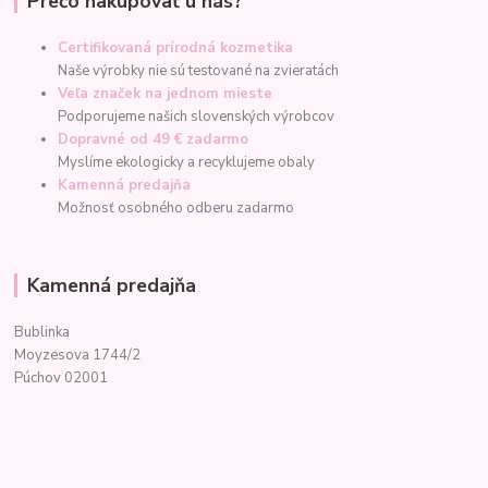
Prečo nakupovať u nás?
Certifikovaná prírodná kozmetika
Naše výrobky nie sú testované na zvieratách
Veľa značek na jednom mieste
Podporujeme našich slovenských výrobcov
Dopravné od 49 € zadarmo
Myslíme ekologicky a recyklujeme obaly
Kamenná predajňa
Možnosť osobného odberu zadarmo
Kamenná predajňa
Bublinka
Moyzesova 1744/2
Púchov 02001