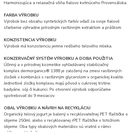
Harmonizujúca a relaxačná vôňa fialovo kvitnúceho Provensálska.
FARBA VÝROBKU
Výrobok bez obsahu syntetických farbív vďačí za svoje fialové
sfarbenie výhradne prírodným rastlinným extraktom a práškom.
KONZISTENCIA VÝROBKU
Výrobok má konzistenciu jemne redšieho telového mlieka.
KONZERVAČNÝ SYSTÉM VÝROBKU A DOBA POUŽITIA
Účinný a v prírodnej kozmetike vyhľadávaný stabilizačný
komplex dermorganics® 1388 je založený na zmesi rastlinných
zložiek v kombinácii s rastlinným glycerolom v organickej kvalite.
Jednotlivé zložky komplexu majú pôvod v cukrovej trstine,
badyáne, sóji či kukurici. Po otvorení výrobok odporúčame
spotrebovať do 9 mesiacov.
OBAL VÝROBKU A NÁVRH NA RECYKLÁCIU
Organický telový jogurt je balený v recyklovateľnej PET fľaštičke o
objeme 250ml, alebo v recyklovanej rPET fľaštičke v totožnom
objeme. Oba typy obalových materiálov sú vratné v rámci