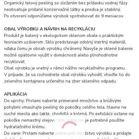
Organický telový peeling so zložením bez prídavku vodnej fázy
neobsahuje pridané konzervačné látky a predsa je stabilný.
Po otvorení odporúčame výrobok spotrebovať do 9 mesiacov.
OBAL VÝROBKU A NÁVRH NA RECYKLÁCIU
Produkt je balený v ekologickom sklenom obale s praktickým
tesniacim uzáverom. Sklo predstavuje odolný inertný materiál,
vďaka čomu je obsah výrobku chránený. Navyše je sklené balenie
možné opätovne využiť v domácnosti alebo plnohodnotne
recyklovať.
Obal výrobku je vratný v rámci nášho recyklačného programu.
V prípade, že sa rozhodnete obal výrobku vyhodiť, vhoďte ho do
zeleného kontajnera určeného na zber skleného odpadu.
APLIKÁCIA
Do sprchy: Prstami naberte primerané množstvo a krúživými
pohybmi vmasírujte peeling do pokožky celého tela, hlavne na
suché miesta ako lakte, chodidlá a kolená. Po exfoliácii ostane na
pokožke nemastný olejový film, preto nie je potrebné použitie
hydratačného krému.
Do vane: Prstami naberte primerané množstvo výrobku a pridajte