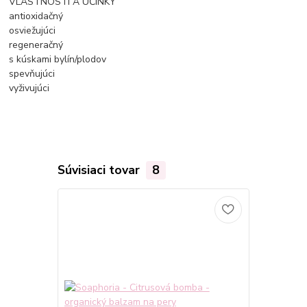
VLASTNOSTI A ÚČINKY
antioxidačný
osviežujúci
regeneračný
s kúskami bylín/plodov
spevňujúci
vyživujúci
Súvisiaci tovar
8