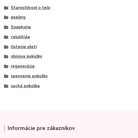
Starostlivosť o telo
peeling
Soaphoria
celulitída
čistenie pleti
obnova pokožky
regenerácia
spevnenie pokožky
suchá pokožka
Informácie pre zákazníkov