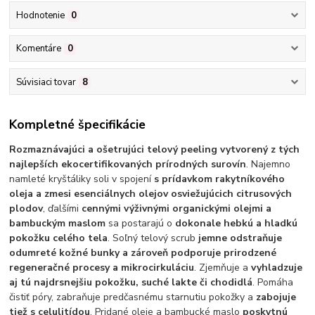
Hodnotenie
0
Komentáre
0
Súvisiaci tovar
8
Kompletné špecifikácie
Rozmaznávajúci a ošetrujúci telový peeling vytvorený z tých
najlepších ekocertifikovaných prírodných surovín
. Najemno
namleté kryštáliky soli v spojení
s prídavkom rakytníkového
oleja a zmesi esenciálnych olejov osviežujúcich citrusových
plodov
, ďalšími
cennými výživnými organickými olejmi a
bambuckým maslom
sa postarajú o
dokonale hebkú a hladkú
pokožku celého tela
. Soľný telový scrub
jemne odstraňuje
odumreté kožné bunky a zároveň podporuje prirodzené
regeneračné procesy a mikrocirkuláciu
. Zjemňuje a
vyhladzuje
aj tú najdrsnejšiu pokožku, suché lakte či chodidlá
. Pomáha
čistiť póry, zabraňuje predčasnému starnutiu pokožky a
zabojuje
tiež s celulitídou
. Pridané oleje a bambucké maslo
poskytnú