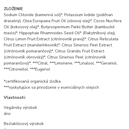
ZLOŽENIE
Sodium Chloride (kamenná soľ)*, Potassium Iodide (jodičnan
draselný), Olea Europaea Fruit Oil (olivový olej)*, Cocos Nucifera
Oil (kokosový olej)*, Butyrospermum Parkii Butter (bambucké
maslo)*, Hippophae Rhamnoides Seed Oil* (Rakytníkový olej),
Citrus Limon Fruit Extract (citrónovník pravý)*, Citrus Reticulata
Fruit Extract (mandarínkovník)*, Citrus Sinensis Peel Extract
(citrónovník pomarančový)*, Citrus Grandis Fruit Extract
(citrónovník obrovský)*, Citrus Sinensis Peel (citrónovník
pomarančový)*, ***Citral, ***Limonene, ***Linalool, ***Geraniol,
***Citronellol, ***Eugenol
*certifikovaná organická zložka
***vyskytujúce sa prirodzene v esenciálnych olejoch
Vlastnosti:
Vegánsky výrobok
áno
Bezlaktózový výrobok