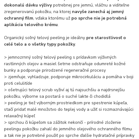
dokonalú dávku výživy
potrebnej pre jemnú, vláčnu a viditeľne
zregenerovanú pokožku, na ktorej
navyše zanechá aj jemný
ochranný film
, vďaka ktorému už
po sprche nie je potrebná
aplikácia telového krému
.
Organický soľný telový peeling je ideálny
pre starostlivosť o
celé telo a o všetky typy pokožky
.
> jemnozrnný soľný telový peeling s prídavkom výživných
rastlinných olejov a masiel šetrne odstraňuje odumreté kožné
bunky a podporuje prirodzené regeneračné procesy
> zjemňuje, vyhladzuje, podporuje mikrocirkuláciu a pomáha v boji
proti celulitíde
> ošetrujúci telový scrub vyživí aj tú najsuchšiu a najdrsnejšiu
pokožku, výborne sa postará o suché lakte či chodidlá
> peeling je tiež výborným prostriedkom pre spestrenie kúpeľa,
stačí pridať malé množstvo do teplej vody a užiť si rozmaznávajúci
relaxačný kúpeľ
> sprchou či kúpeľom sa zážitok nekončí - prírodné zloženie
peelingu pokožku zahalí do jemného olejového ochranného filmu
a tak nie je potrebné použiť po sprche ďalšie hydratačné prípravky