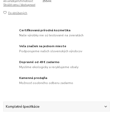
obsah/objem/hmotnosť:
255ml
Strážiť cenu / dostupnosť
Do obľúbených
Certifikovaná prírodná kozmetika
Naše výrobky nie sú testované na zvieratách
Veľa značiek na jednom mieste
Podporujeme našich slovenských výrobcov
Dopravné od 49 € zadarmo
Myslíme ekologicky a recyklujeme obaly
Kamenná predajňa
Možnosť osobného odberu zadarmo
Kompletné špecifikácie