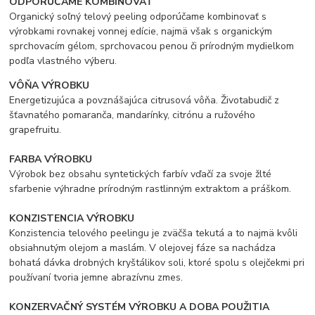
ODPORÚČAME KOMBINOVAŤ
Organický soľný telový peeling odporúčame kombinovať s
výrobkami rovnakej vonnej edície, najmä však s organickým
sprchovacím gélom, sprchovacou penou či prírodným mydielkom
podľa vlastného výberu.
VÔŇA VÝROBKU
Energetizujúca a povznášajúca citrusová vôňa. Životabudič z
šťavnatého pomaranča, mandarínky, citrónu a ružového
grapefruitu.
FARBA VÝROBKU
Výrobok bez obsahu syntetických farbív vďačí za svoje žlté
sfarbenie výhradne prírodným rastlinným extraktom a práškom.
KONZISTENCIA VÝROBKU
Konzistencia telového peelingu je zväčša tekutá a to najmä kvôli
obsiahnutým olejom a maslám. V olejovej fáze sa nachádza
bohatá dávka drobných kryštálikov soli, ktoré spolu s olejčekmi pri
používaní tvoria jemne abrazívnu zmes.
KONZERVAČNÝ SYSTÉM VÝROBKU A DOBA POUŽITIA