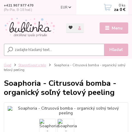
0
ks
+421 907 977 470
EUR
za
0 €
(Po-Pia, 8-18 hod.)
Menu
Hľadať
Úvod
Starostlivosť o telo
Soaphoria - Citrusová bomba - organický soľný
telový peeling
Soaphoria - Citrusová bomba -
organický soľný telový peeling