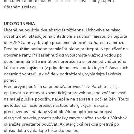
do kúpeľa a po rozpustení pripravíte olejovo-soľný kúpeľ k
úžasnému relaxu.
UPOZORNENIA
Určené na použitie dva až trikrát týždenne. Uchovávajte mimo
dosahu detí. Skladujte na chladnom a suchom mieste, pri teplote
do +25°C a nevystavujte priamemu slnečnému žiareniu a mrazu.
Pred použitím poriadne premiešať alebo pretrepať. Nepoužívať na
otvorené rany. Pri zasiahnutí očí vyplachujte vlažnou vodou po
dobu minimálne 15 minút bez prerušenia smerom od vnútorného
kútika k vonkajšiemu (v prípade nosenia kontaktných šošoviek ich
odstrániť vopred). Ak dôjde k podráždeniu, vyhľadajte lekársku
pomoc.
Pred prvým použitím sa odporúča previesť tzv. Patch test, t. j.
aplikovať a otestovať kozmetický prípravok na jeho znášanlivosť
na malej plôške pokožky, najlepšie na zápästí a počkať 24h. Touto
metódou sa môže predísť nástupu alergických reakcií a
precitlivenosti na daný výrobok. Ak po aplikácii sa prejaví
alergická reakcia, povrch pokožky zmyte vlažnou vodou. Výrobok
okamžite prestaňte používať. Ak alergická reakcia pretrvá po
dlhšiu dobu vyhľadajte lekársku pomoc.