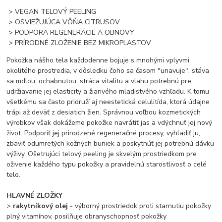
> VEGAN TELOVÝ PEELING
> OSVIEŽUJÚCA VÔŇA CITRUSOV
> PODPORA REGENERÁCIE A OBNOVY
> PRÍRODNÉ ZLOŽENIE BEZ MIKROPLASTOV
Pokožka nášho tela každodenne bojuje s mnohými vplyvmi
okolitého prostredia, v dôsledku čoho sa časom "unavuje", stáva
sa mdlou, ochabnutou, stráca vitalitu a vlahu potrebnú pre
udržiavanie jej elasticity a žiarivého mladistvého vzhľadu. K tomu
všetkému sa často pridruží aj neestetická celulitída, ktorá údajne
trápi až deväť z desiatich žien. Správnou voľbou kozmetických
výrobkov však dokážeme pokožke navrátiť jas a vdýchnuť jej nový
život. Podporiť jej prirodzené regeneračné procesy, vyhladiť ju,
zbaviť odumretých kožných buniek a poskytnúť jej potrebnú dávku
výživy. Ošetrujúci telový peeling je skvelým prostriedkom pre
oživenie každého typu pokožky a pravidelnú starostlivosť o celé
telo.
HLAVNÉ ZLOŽKY
>
rakytníkový olej
- výborný prostriedok proti starnutiu pokožky
plný vitamínov, posilňuje obranyschopnosť pokožky