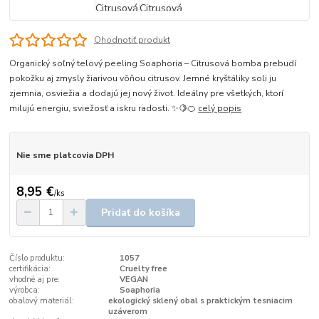
Ohodnotiť produkt
Organický soľný telový peeling Soaphoria – Citrusová bomba prebudí
pokožku aj zmysly žiarivou vôňou citrusov. Jemné kryštáliky soli ju
zjemnia, osviežia a dodajú jej nový život. Ideálny pre všetkých, ktorí
milujú energiu, sviežosť a iskru radosti. ✨🍋🍊
celý popis
Nie sme platcovia DPH
8,95 €
/
ks
Pridať do košíka
Číslo produktu:
1057
certifikácia:
Cruelty free
vhodné aj pre:
VEGAN
výrobca:
Soaphoria
obalový materiál:
ekologický sklený obal s praktickým tesniacim
uzáverom