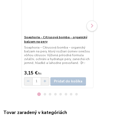
Soaphoria - Citrusová bomba - organický
Soaphoria -
balzam na pery
mydlo
Soaphoria – Citrusová bomba – organický
Soaphoria – 
balzam na pery, ktorý rozžiari úsmev sviežou
mydlo plné e
vôňou citrusov. Výživná prírodná formula
vôňa citruso
zvláčni, ochráni a hydratuje pery, zanechá ich
jemné zložen
jemné, hladké a lahodne prevoňané. 🍋✨
zanechá ju hl
optimizmom.
3,15 €
5 €
/
ks
/
ks
Pridať do košíka
Tovar zaradený v kategóriách