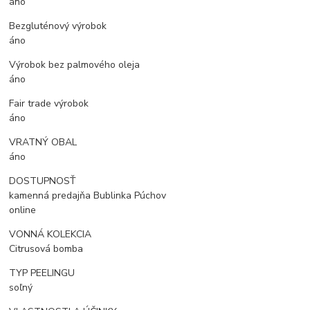
áno
Bezgluténový výrobok
áno
Výrobok bez palmového oleja
áno
Fair trade výrobok
áno
VRATNÝ OBAL
áno
DOSTUPNOSŤ
kamenná predajňa Bublinka Púchov
online
VONNÁ KOLEKCIA
Citrusová bomba
TYP PEELINGU
soľný