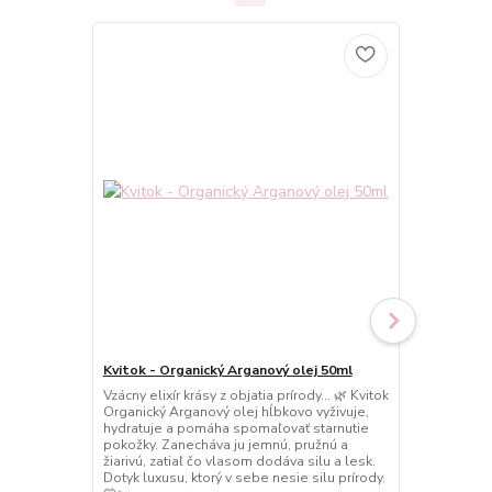
Kvitok - Organický Arganový olej 50ml
Kvitok - Org
Vzácny elixír krásy z objatia prírody… 🌿 Kvitok
Sladké pohla
Organický Arganový olej hĺbkovo vyživuje,
Kvitok Organ
hydratuje a pomáha spomaľovať starnutie
vyživuje, hyd
pokožky. Zanecháva ju jemnú, pružnú a
Zanecháva ju
žiarivú, zatiaľ čo vlasom dodáva silu a lesk.
žiarivú, ako
Dotyk luxusu, ktorý v sebe nesie silu prírody.
dňa. 💛✨