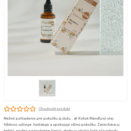
Ohodnotiť produkt
Nežné pohladenie pre pokožku aj dušu… 🌿 Kvitok Mandľový olej
hĺbkovo vyživuje, hydratuje a upokojuje citlivú pokožku. Zanecháva ju
hebkú, pružnú a prirodzene žiarivú, akoby ju objala čistá sila prírody.