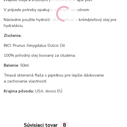
V prípade potreby opakujte s novým tampónom.
Následne použite hydrolát ako tonikum a krém/pleťový olej pre
hydratáciu.
Zloženie:
INCI: Prunus Amygdalus Dulcis Oil
100% prírodný olej lisovaný za studena.
Balenie
: 50ml
Tmavá sklenená fľaša s pipetkou pre lepšie dávkovanie
a zachovanie vlastností.
Krajina pôvodu:
USA, dovoz EÚ
Súvisiaci tovar
8