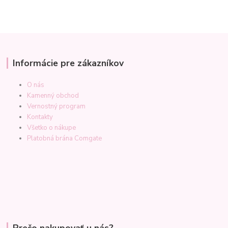
Informácie pre zákazníkov
O nás
Kamenný obchod
Vernostný program
Kontakty
Všetko o nákupe
Platobná brána Comgate
Prečo nakupovať u nás?