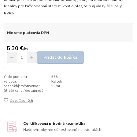
Ideálny pre každodennú starostlivosť o pleť, telo aj vlasy. 💛✨
celý
popis
Nie sme platcovia DPH
5,30 €
/
ks
Pridať do košíka
Číslo produktu:
583
výrobca:
Kvitok
obsah/objem/hmotnosť:
50ml
Strážiť cenu / dostupnosť
Do obľúbených
Certifikovaná prírodná kozmetika
Naše výrobky nie sú testované na zvieratách