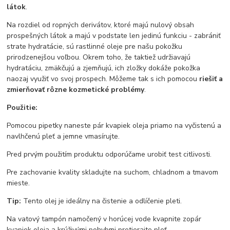
látok
.
Na rozdiel od ropných derivátov, ktoré majú nulový obsah
prospešných látok a majú v podstate len jedinú funkciu - zabrániť
strate hydratácie, sú rastlinné oleje pre našu pokožku
prirodzenejšou voľbou. Okrem toho, že taktiež udržiavajú
hydratáciu, zmäkčujú a zjemňujú, ich zložky dokáže pokožka
naozaj využiť vo svoj prospech. Môžeme tak s ich pomocou
riešiť a
zmierňovať rôzne kozmetické problémy
.
Použitie:
Pomocou pipetky naneste pár kvapiek oleja priamo na vyčistenú a
navlhčenú pleť a jemne vmasírujte.
Pred prvým použitím produktu odporúčame urobiť test citlivosti.
Pre zachovanie kvality skladujte na suchom, chladnom a tmavom
mieste.
Tip:
Tento olej je ideálny na čistenie a odlíčenie pleti.
Na vatový tampón namočený v horúcej vode kvapnite zopár
kvapiek oleja a krúživými pohybmi pretierajte pleť.