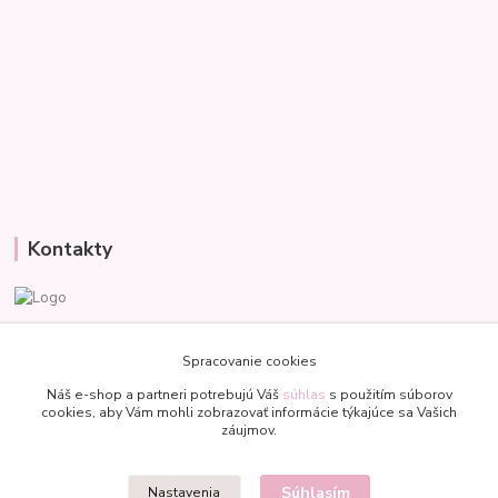
Kontakty
Veronika
+421 907 977 470
Spracovanie cookies
(Po-Pia, 8-18 hod.)
Náš e-shop a partneri potrebujú Váš
súhlas
s použitím súborov
cookies, aby Vám mohli zobrazovať informácie týkajúce sa Vašich
bublinkapu@gmail.com
záujmov.
Súhlasím
Nastavenia