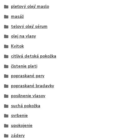
pleťový olej/ maslo
masáž
telový olej/ sérum
olej na vlasy
Kvitok
citlivá detská pokožka
čistenie pleti
popraskané pery
popraskané bradavky
posilnenie vlasov
suchá pokožka
svrbenie
upokojenie
zádery