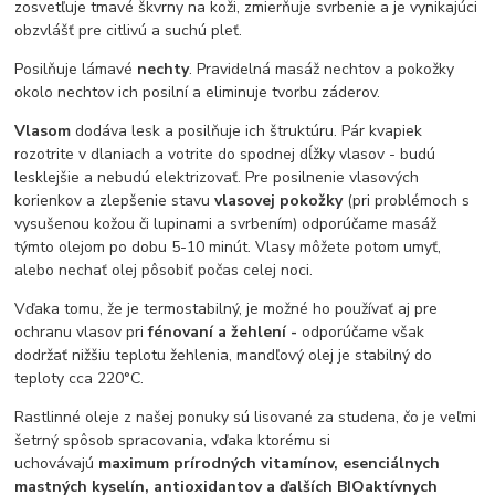
zosvetľuje tmavé škvrny na koži, zmierňuje svrbenie a je vynikajúci
obzvlášť pre citlivú a suchú pleť.
Posilňuje lámavé
nechty
. Pravidelná masáž nechtov a pokožky
okolo nechtov ich posilní a eliminuje tvorbu záderov.
Vlasom
dodáva lesk a posilňuje ich štruktúru. Pár kvapiek
rozotrite v dlaniach a votrite do spodnej dĺžky vlasov - budú
lesklejšie a nebudú elektrizovať. Pre posilnenie vlasových
korienkov a zlepšenie stavu
vlasovej pokožky
(pri problémoch s
vysušenou kožou či lupinami a svrbením) odporúčame masáž
týmto olejom po dobu 5-10 minút. Vlasy môžete potom umyť,
alebo nechať olej pôsobiť počas celej noci.
Vďaka tomu, že je termostabilný, je možné ho používať aj pre
ochranu vlasov pri
fénovaní a žehlení -
odporúčame však
dodržať nižšiu teplotu žehlenia, mandľový olej je stabilný do
teploty cca 220°C.
Rastlinné oleje z našej ponuky sú lisované za studena, čo je veľmi
šetrný spôsob spracovania, vďaka ktorému si
uchovávajú
maximum prírodných vitamínov, esenciálnych
mastných kyselín, antioxidantov a ďalších BIOaktívnych