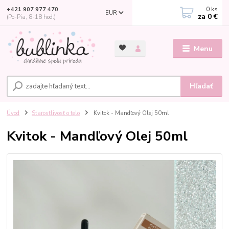
0
ks
+421 907 977 470
EUR
za
0 €
(Po-Pia, 8-18 hod.)
Menu
Hľadať
Úvod
Starostlivosť o telo
Kvitok - Mandľový Olej 50ml
Kvitok - Mandľový Olej 50ml