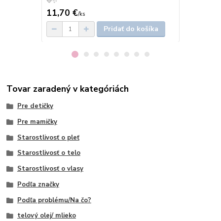
💛✨
11,70 €
11,70 €
/
ks
/
k
Pridať do košíka
Tovar zaradený v kategóriách
Pre detičky
Pre mamičky
Starostlivosť o pleť
Starostlivosť o telo
Starostlivosť o vlasy
Podľa značky
Podľa problému/Na čo?
telový olej/ mlieko